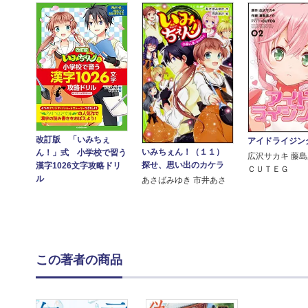
改訂版 「いみちぇ
アイドライジン
いみちぇん！（１１）
ん！」式 小学校で習う
広沢サカキ 藤
探せ、思い出のカケラ
漢字1026文字攻略ドリ
ＣＵＴＥＧ
ル
あさばみゆき 市井あさ
この著者の商品