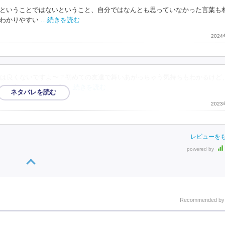
ということではないということ、自分ではなんとも思っていなかった言葉も
わかりやすい
…続きを読む
202
は良くないですよ〜？初めての友達で舞いあがっちゃう気持ちもわかるけど
モが言ってたことに私
…続きを読む
202
レビューを
powered by
Recommended b