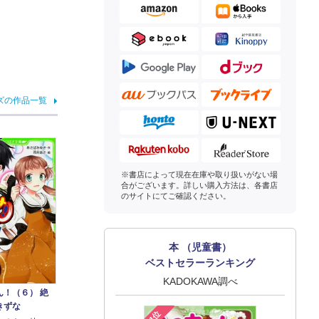
ズの作品一覧
※書店によって現在在庫や取り扱いがない場
合がございます。詳しい購入方法は、各書店
のサイトにてご確認ください。
本 （児童書）
ベストセラーランキング
KADOKAWA調べ
ん！（６） 絶
きずな
1位