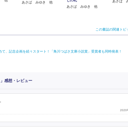
き 他
しの札
あさば 
あさば みゆき 他
あさば みゆき 他
この書誌の関連トピ
を込めて、記念企画を続々スタート！「角川つばさ文庫小説賞」受賞者も同時発表！
！」感想・レビュー
。
202