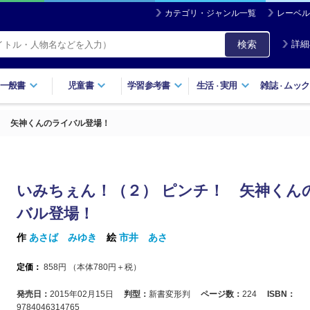
カテゴリ・ジャンル一覧
レーベル
検索
詳細
一般書
児童書
学習参考書
生活
実用
雑誌
ムック
・
・
！ 矢神くんのライバル登場！
いみちぇん！（２） ピンチ！ 矢神くん
バル登場！
作
あさば みゆき
絵
市井 あさ
定価：
858
円 （本体
780
円＋税）
発売日：
2015年02月15日
判型：
新書変形判
ページ数：
224
ISBN：
9784046314765