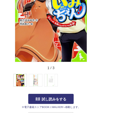
1
/
3
試し読みをする
※電子書籍ストアBOOK☆WALKERへ移動します。