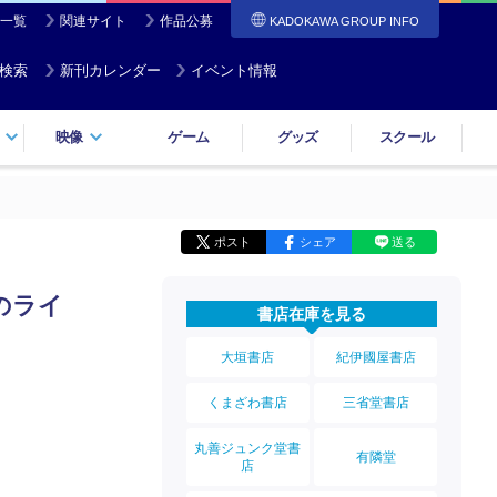
一覧
関連サイト
作品公募
KADOKAWA GROUP INFO
検索
新刊カレンダー
イベント情報
映像
ゲーム
グッズ
スクール
ポスト
シェア
送る
のライ
書店在庫を見る
大垣書店
紀伊國屋書店
くまざわ書店
三省堂書店
丸善ジュンク堂書
有隣堂
店