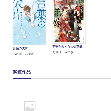
茶寮かみくらの偽花嫁
言葉の欠片
あさば みゆき
あさば みゆき
関連作品