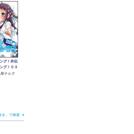
ング！外伝
ング！０３
風華チルヲ
ゆき」で検索