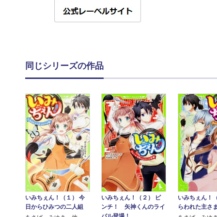
同じシリーズの作品
いみちぇん！（１） 今
いみちぇん！（２） ピ
いみちぇん！（
日からひみつの二人組
ンチ！ 矢神くんのライ
らわれた主さ
バル登場！