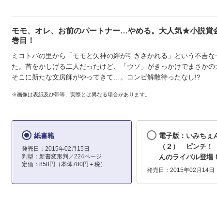
モモ、オレ、お前のパートナー…やめる。大人気★小説賞
巻目！
ミコトバの里から「モモと矢神の絆が引きさかれる」という不吉な
た。首をかしげる二人だったけど、「ウソ」がきっかけでまさか
そこに新たな文房師がやってきて…。コンビ解散待ったなし!?
※画像は表紙及び帯等、実際とは異なる場合があります。
紙書籍
電子版：いみちぇ
（２） ピンチ！
発売日：2015年02月15日
判型：新書変形判／224ページ
んのライバル登場
定価：858円（本体780円＋税）
発売日：2015年02月14日