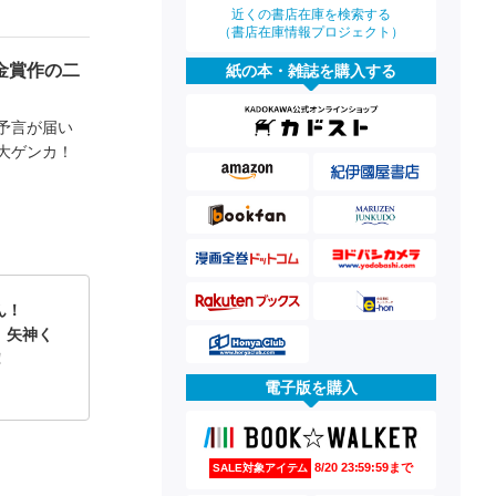
近くの書店在庫を検索する
（書店在庫情報プロジェクト）
金賞作の二
紙の本・雑誌を購入する
予言が届い
の大ゲンカ！
ん！
 矢神く
！
電子版を購入
8/20 23:59:59まで
SALE対象アイテム