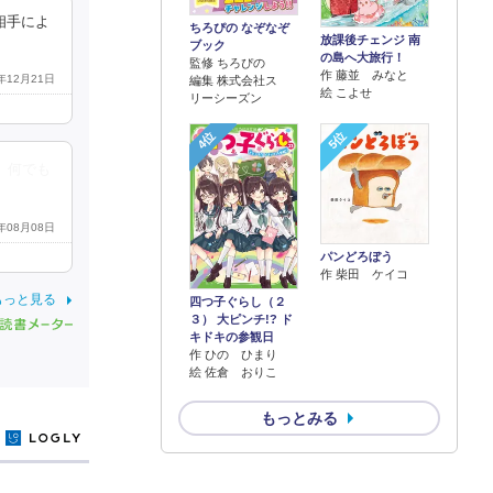
相手によ
ちろぴの なぞなぞ
放課後チェンジ 南
ブック
の島へ大旅行！
監修 ちろぴの
作 藤並 みなと
4年12月21日
編集 株式会社ス
絵 こよせ
リーシーズン
4位
5位
、何でも
3年08月08日
パンどろぼう
作 柴田 ケイコ
もっと見る
四つ子ぐらし（２
３） 大ピンチ!? ド
キドキの参観日
作 ひの ひまり
絵 佐倉 おりこ
もっとみる
y