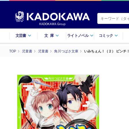
文芸書
文庫
ライトノベル
コミック
TOP
児童書
児童書
角川つばさ文庫
いみちぇん！（２） ピンチ