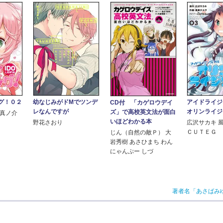
グ！０２
幼なじみがドMでツンデ
アイドライジ
CD付 「カゲロウデイ
レなんですが
オリンライジ
ズ」で高校英文法が面白
島真ノ介
いほどわかる本
野花さおり
広沢サカキ 
ＣＵＴＥＧ
じん（自然の敵Ｐ） 大
岩秀樹 あさひまち わん
にゃんぷー しづ
著者名「あさばみ