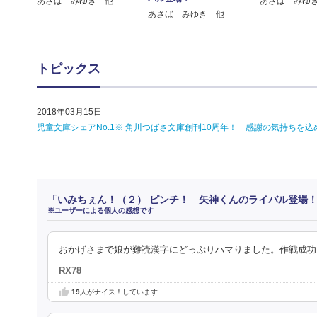
あさば みゆき 他
あさば みゆ
あさば みゆき 他
トピックス
2018年03月15日
児童文庫シェアNo.1※ 角川つばさ文庫創刊10周年！ 感謝の気持ち
「いみちぇん！（２） ピンチ！ 矢神くんのライバル登場
※ユーザーによる個人の感想です
おかげさまで娘が難読漢字にどっぷりハマりました。作戦成功
RX78
19
人がナイス！しています