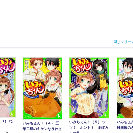
同じシリー
３） ね
いみちぇ
いみちぇん！（５） ウ
いみちぇん！（４） 五
ま
対無敵の
ソ？ ホント？ まぼろ
年二組のキケンなうわさ