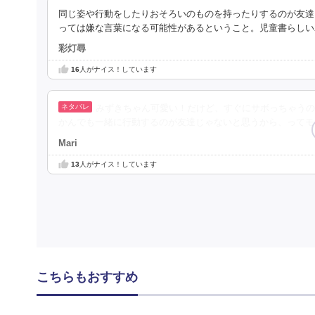
同じ姿や行動をしたりおそろいのものを持ったりするのが友達
っては嫌な言葉になる可能性があるということ。児童書らしい
彩灯尋
16
人がナイス！しています
みずきちゃん可愛い！だけど、すぐにサボっちゃうの
かんでも一緒に行動するのが友達じゃないと思うから、ってモ
Mari
13
人がナイス！しています
こちらもおすすめ