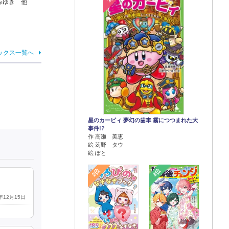
みゆき 他
ックス一覧へ
星のカービィ 夢幻の歯車 霧につつまれた大
事件!?
作 高瀬 美恵
絵 苅野 タウ
絵 ぽと
2位
3位
0年12月15日