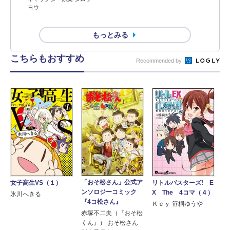
ヨウ
もっとみる
こちらもおすすめ
Recommended by
「おそ松さん」公式ア
女子高生VS（１）
リトルバスターズ! E
ンソロジーコミック
X The 4コマ（４）
氷川へきる
『4コ松さん』
Ｋｅｙ 笹桐ゆうや
赤塚不二夫（『おそ松
くん』） おそ松さん