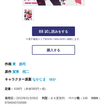
試し読みをする
※電子書籍ストアBOOK☆WALKERへ移動します。
購入する
作画
東 皓司
原作
賀東 招二
キャラクター原案
なかじま ゆか
定価：
638
円
（本体
580
円＋税）
発売日：
2015年01月09日
判型：
Ｂ６変形判
ページ数：
146
ISBN：
9784040704586