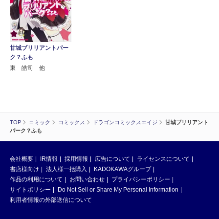
甘城ブリリアントパー
ク？ふも
東 皓司 他
TOP
コミック
コミックス
ドラゴンコミックスエイジ
甘城ブリリアント
パーク？ふも
会社概要
IR情報
採用情報
広告について
ライセンスについて
書店様向け
法人様一括購入
KADOKAWAグループ
作品の利用について
お問い合わせ
プライバシーポリシー
サイトポリシー
Do Not Sell or Share My Personal Information
利用者情報の外部送信について