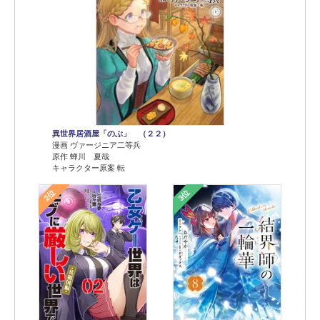
異世界居酒屋「のぶ」 （２２）
漫画 ヴァージニア二等兵
原作 蝉川 夏哉
キャラクター原案 転
2位
3位