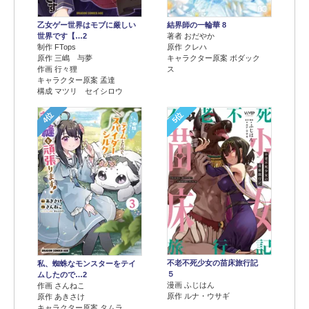
乙女ゲー世界はモブに厳しい
結界師の一輪華 8
世界です【…2
著者 おだやか
制作 FTops
原作 クレハ
原作 三嶋 与夢
キャラクター原案 ボダック
作画 行々狸
ス
キャラクター原案 孟達
構成 マツリ セイシロウ
4位
5位
不老不死少女の苗床旅行記
私、蜘蛛なモンスターをテイ
５
ムしたので…2
漫画 ふじはん
作画 さんねこ
原作 ルナ・ウサギ
原作 あきさけ
キャラクター原案 タムラ