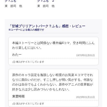
ク？ふも
ク？ふも ２
東 皓司 他
東 皓司 他
「甘城ブリリアントパーク？ふも」感想・レビュー
※ユーザーによる個人の感想です
本編ストーリーとは関係ない番外編4コマ。空き時間にふん
わり楽しむにはいい。
わたー
1970年01月01日
8
人がナイス！しています
原作のキャラ設定を逸脱しない程度のお気楽４コマでそれ
なりに面白いのだが、すこし押しが弱い気がする。何故な
のかは自分でもよくわからない。原作やアニメの世界観が
好きな人は少し読みづらいかもしれない。
東雲時雨
2015年01月11日
2
人がナイス！しています