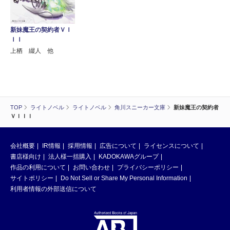
新妹魔王の契約者ＶＩ
ＩＩ
上栖 綴人 他
TOP
ライトノベル
ライトノベル
角川スニーカー文庫
新妹魔王の契約者
ＶＩＩＩ
会社概要
IR情報
採用情報
広告について
ライセンスについて
書店様向け
法人様一括購入
KADOKAWAグループ
作品の利用について
お問い合わせ
プライバシーポリシー
サイトポリシー
Do Not Sell or Share My Personal Information
利用者情報の外部送信について