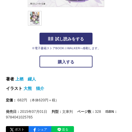
試し読みをする
※電子書籍ストアBOOK☆WALKERへ移動します。
購入する
著者
上栖 綴人
イラスト
大熊 猫介
定価：
682
円
（本体
620
円＋税）
発売日：
2015年07月01日
判型：
文庫判
ページ数：
328
ISBN：
9784041025765
ポスト
シェア
送る