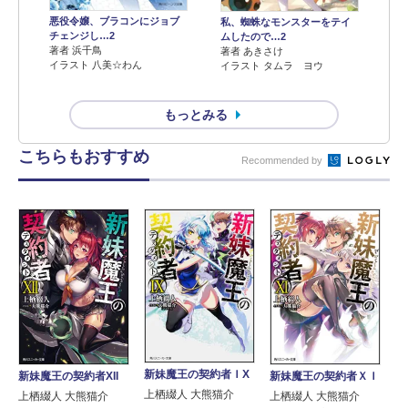
悪役令嬢、ブラコンにジョブ
私、蜘蛛なモンスターをテイ
チェンジし…2
ムしたので…2
著者 浜千鳥
著者 あきさけ
イラスト 八美☆わん
イラスト タムラ ヨウ
もっとみる
こちらもおすすめ
Recommended by
新妹魔王の契約者ＩX
新妹魔王の契約者ＸＩ
新妹魔王の契約者XII
上栖綴人 大熊猫介
上栖綴人 大熊猫介
上栖綴人 大熊猫介