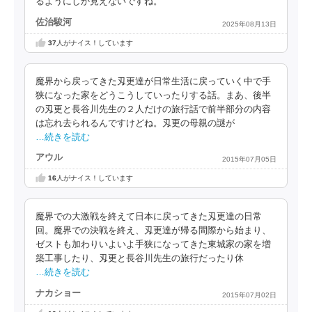
るようにしか見えないですね。
佐治駿河
2025年08月13日
37
人がナイス！しています
魔界から戻ってきた刄更達が日常生活に戻っていく中で手
狭になった家をどうこうしていったりする話。まあ、後半
の刄更と長谷川先生の２人だけの旅行話で前半部分の内容
は忘れ去られるんですけどね。刄更の母親の謎が
…続きを読む
アウル
2015年07月05日
16
人がナイス！しています
魔界での大激戦を終えて日本に戻ってきた刄更達の日常
回。魔界での決戦を終え、刄更達が帰る間際から始まり、
ゼストも加わりいよいよ手狭になってきた東城家の家を増
築工事したり、刄更と長谷川先生の旅行だったり休
…続きを読む
ナカショー
2015年07月02日