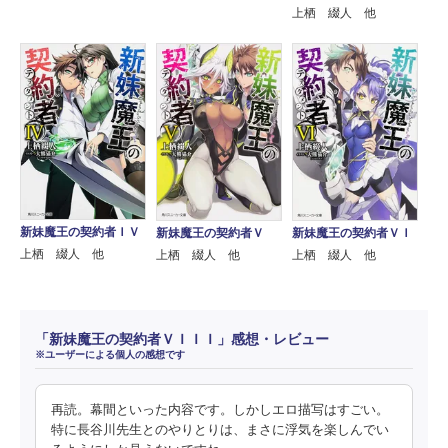
上栖 綴人 他
新妹魔王の契約者ＩＶ
新妹魔王の契約者Ｖ
新妹魔王の契約者ＶＩ
上栖 綴人 他
上栖 綴人 他
上栖 綴人 他
「新妹魔王の契約者ＶＩＩＩ」感想・レビュー
※ユーザーによる個人の感想です
再読。幕間といった内容です。しかしエロ描写はすごい。
特に長谷川先生とのやりとりは、まさに浮気を楽しんでい