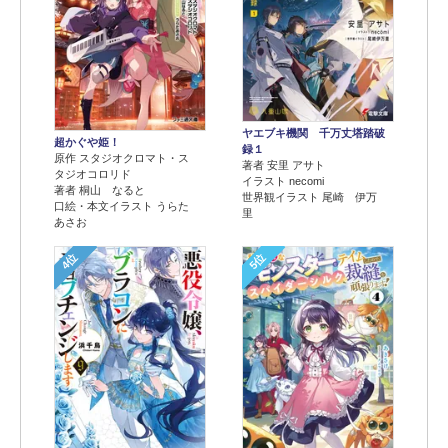
ヤエブキ機関 千万丈塔踏破
超かぐや姫！
録１
原作 スタジオクロマト・ス
著者 安里 アサト
タジオコロリド
イラスト necomi
著者 桐山 なると
世界観イラスト 尾崎 伊万
口絵・本文イラスト うらた
里
あさお
4位
5位