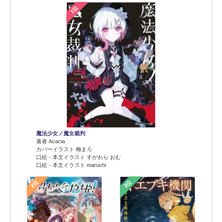
1位
魔法少女ノ魔女裁判
著者 Acacia
カバーイラスト 梅まろ
口絵・本文イラスト すがわら おむ
口絵・本文イラスト maruchi
2位
3位