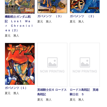
ガバメンツ （３）
ガバメンツ （２）
機動戦士ガンダム戦
記 Ｌｏｓｔ Ｗａ
夏元 雅人
夏元 雅人
ｒ Ｃｈｒｏｎｉｃｌ
ｅｓ（２）
夏元 雅人
ガバメンツ（１）
英雄騎士伝６ ロードス
ロードス島戦記 英雄
夏元 雅人
島戦記
騎士伝 ５
夏元 雅人
夏元 雅人