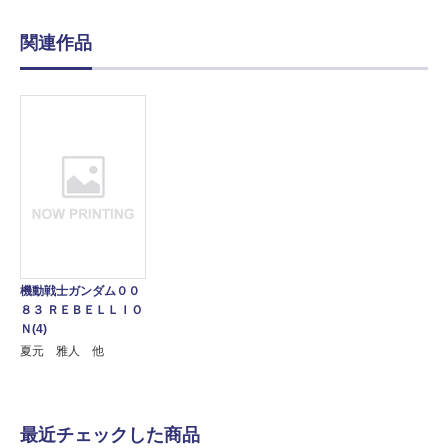
関連作品
機動戦士ガンダム００
８３ ＲＥＢＥＬＬＩＯ
Ｎ(4)
夏元 雅人 他
最近チェックした商品