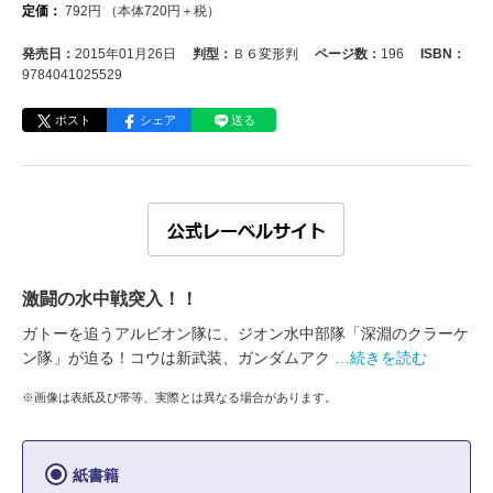
定価：
792
円
（本体
720
円＋税）
発売日：
2015年01月26日
判型：
Ｂ６変形判
ページ数：
196
ISBN：
9784041025529
ポスト
シェア
送る
激闘の水中戦突入！！
ガトーを追うアルビオン隊に、ジオン水中部隊「深淵のクラーケ
ン隊」が迫る！コウは新武装、ガンダムアク
…続きを読む
※画像は表紙及び帯等、実際とは異なる場合があります。
紙書籍