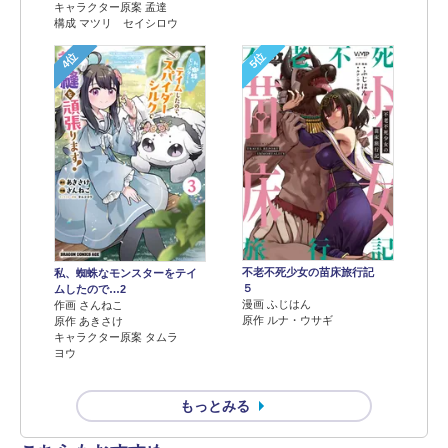
キャラクター原案 孟達
構成 マツリ セイシロウ
4位
5位
不老不死少女の苗床旅行記
私、蜘蛛なモンスターをテイ
５
ムしたので…2
漫画 ふじはん
作画 さんねこ
原作 ルナ・ウサギ
原作 あきさけ
キャラクター原案 タムラ
ヨウ
もっとみる