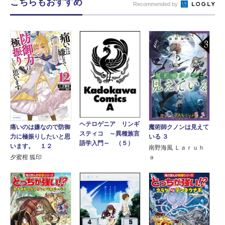
こちらもおすすめ
Recommended by
ヘテロゲニア リンギ
痛いのは嫌なので防御
魔術師クノンは見えて
スティコ ～異種族言
力に極振りしたいと思
いる ３
語学入門～ （５）
います。 １２
南野海風 Ｌａｒｕｈ
夕蜜柑 狐印
ａ