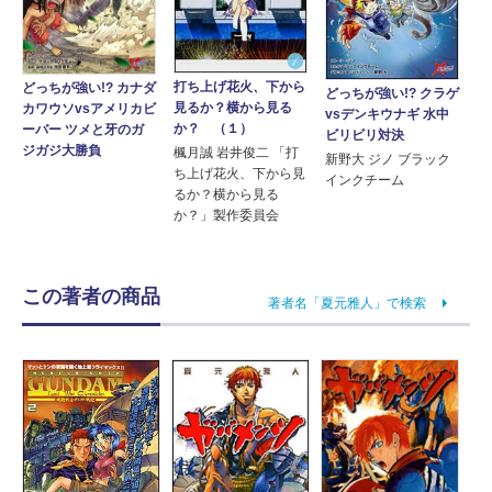
打ち上げ花火、下から
どっちが強い!? カナダ
どっちが強い!? クラゲ
見るか？横から見る
カワウソvsアメリカビ
vsデンキウナギ 水中
か？ （１）
ーバー ツメと牙のガ
ビリビリ対決
ジガジ大勝負
楓月誠 岩井俊二 「打
新野大 ジノ ブラック
ち上げ花火、下から見
インクチーム
るか？横から見る
か？」製作委員会
この著者の商品
著者名「夏元雅人」で検索