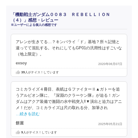
「機動戦士ガンダム００８３ ＲＥＢＥＬＬＩＯＮ
（４）」感想・レビュー
※ユーザーによる個人の感想です
アレンが生きてる…？キンバライ「ド」基地？所々記憶と
違ってて混乱する。それにしてもGP01の汎用性はすごいな
（地上限定）。
exsoy
2020年06月07日
39
人がナイス！しています
コミカライズ４冊目、表紙はＧファイターⅡ▲ガトーを追
うアルビオン隊に、『深淵のクラーケン隊』が迫る！ガン
ダムはアクア装備で激闘の水中戦突入‼▼演出と迫力はアニ
メ！だが、コミカライズは尺の取れる分、加筆され
…続きを読む
餅屋
2025年05月21日
9
人がナイス！しています