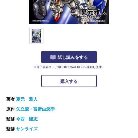
試し読みをする
※電子書籍ストアBOOK☆WALKERへ移動します。
購入する
著者
夏元 雅人
原作
矢立肇・富野由悠季
監修
今西 隆志
監修
サンライズ