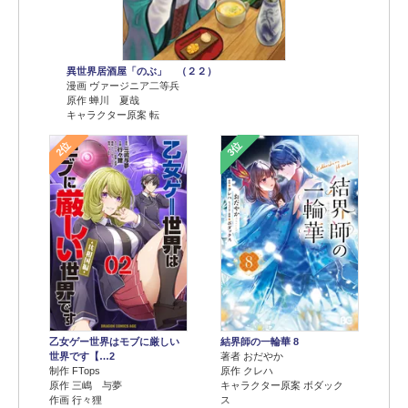
異世界居酒屋「のぶ」 （２２）
漫画 ヴァージニア二等兵
原作 蝉川 夏哉
キャラクター原案 転
2位
3位
乙女ゲー世界はモブに厳しい
結界師の一輪華 8
世界です【…2
著者 おだやか
制作 FTops
原作 クレハ
原作 三嶋 与夢
キャラクター原案 ボダック
作画 行々狸
ス