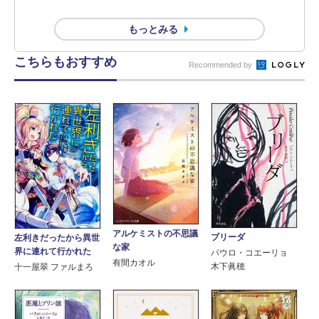
もっとみる
こちらもおすすめ
Recommended by
アルケミストの不思議
ブリーダ
左利きだったから異世
な家
界に連れて行かれた
パウロ・コエーリョ
有間カオル
木下眞穂
十一屋翠 ファルまろ