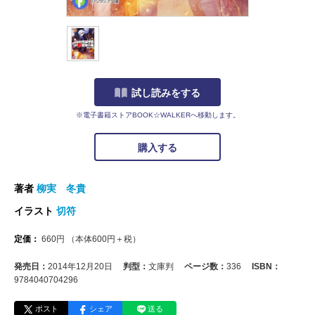
試し読みをする
※電子書籍ストアBOOK☆WALKERへ移動します。
購入する
著者
柳実 冬貴
イラスト
切符
定価：
660
円
（本体
600
円＋税）
発売日：
2014年12月20日
判型：
文庫判
ページ数：
336
ISBN：
9784040704296
ポスト
シェア
送る