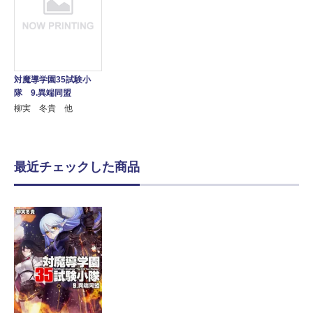
対魔導学園35試験小
隊 9.異端同盟
柳実 冬貴 他
最近チェックした商品