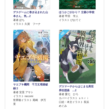
デスゲームに巻き込まれた山
ほうかごがかり７ 立穎小学校
本さん、気…2
著者 甲田 学人
著者 ぽち
イラスト ぴおてぐ
イラスト 久賀 フーナ
4位
5位
ヤエブキ機関 千万丈塔踏破
デスマーチからはじまる異世
録２
界狂想曲 …2
著者 安里 アサト
著者 愛七 ひろ
イラスト necomi
カバーイラスト ｓｈｒｉ
世界観イラスト 尾崎 伊万
口絵・本文イラスト 長浜
里
めぐみ