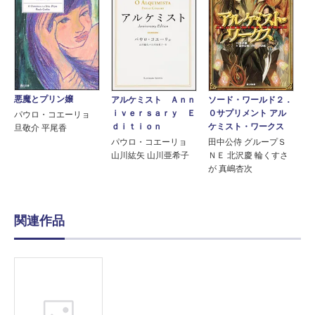
悪魔とプリン嬢
アルケミスト Ａｎｎ
ソード・ワールド２．
ｉｖｅｒｓａｒｙ Ｅ
０サプリメント アル
パウロ・コエーリョ
ｄｉｔｉｏｎ
ケミスト・ワークス
旦敬介 平尾香
パウロ・コエーリョ
田中公侍 グループＳ
山川紘矢 山川亜希子
ＮＥ 北沢慶 輪くすさ
が 真嶋杏次
関連作品