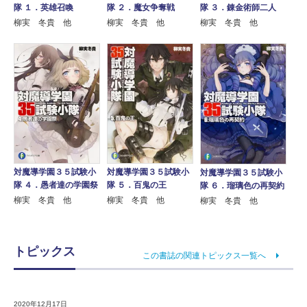
隊 １．英雄召喚
隊 ２．魔女争奪戦
隊 ３．錬金術師二人
柳実 冬貴 他
柳実 冬貴 他
柳実 冬貴 他
対魔導学園３５試験小
対魔導学園３５試験小
対魔導学園３５試験小
隊 ４．愚者達の学園祭
隊 ５．百鬼の王
隊 ６．瑠璃色の再契約
柳実 冬貴 他
柳実 冬貴 他
柳実 冬貴 他
トピックス
この書誌の関連トピックス一覧へ
2020年12月17日