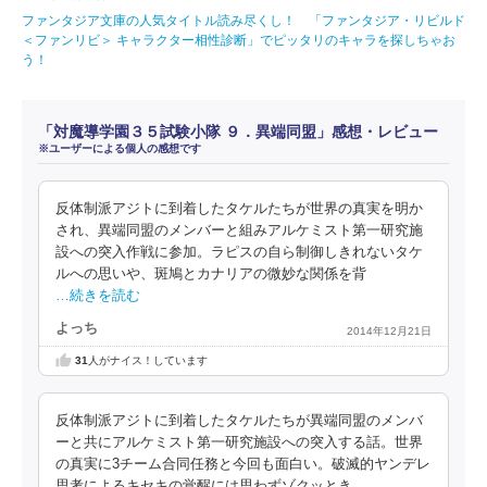
ファンタジア文庫の人気タイトル読み尽くし！ 「ファンタジア・リビルド
＜ファンリビ＞ キャラクター相性診断」でピッタリのキャラを探しちゃお
う！
「対魔導学園３５試験小隊 ９．異端同盟」感想・レビュー
※ユーザーによる個人の感想です
反体制派アジトに到着したタケルたちが世界の真実を明か
され、異端同盟のメンバーと組みアルケミスト第一研究施
設への突入作戦に参加。ラピスの自ら制御しきれないタケ
ルへの思いや、斑鳩とカナリアの微妙な関係を背
…続きを読む
よっち
2014年12月21日
31
人がナイス！しています
反体制派アジトに到着したタケルたちが異端同盟のメンバ
ーと共にアルケミスト第一研究施設への突入する話。世界
の真実に3チーム合同任務と今回も面白い。破滅的ヤンデレ
思考によるキセキの覚醒には思わずゾクッとき