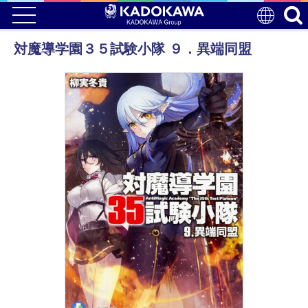
対魔導学園３５試験小隊 ９．異端同盟