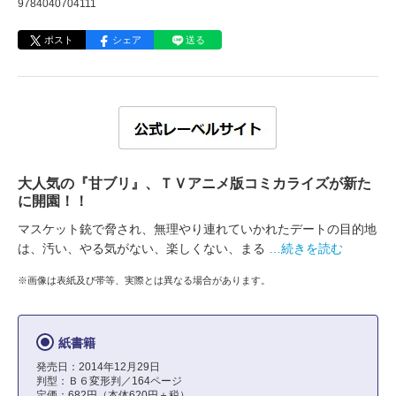
9784040704111
ポスト
シェア
送る
大人気の『甘ブリ』、ＴＶアニメ版コミカライズが新た
に開園！！
マスケット銃で脅され、無理やり連れていかれたデートの目的地
は、汚い、やる気がない、楽しくない、まる
…続きを読む
※画像は表紙及び帯等、実際とは異なる場合があります。
紙書籍
発売日：2014年12月29日
判型：Ｂ６変形判／164ページ
定価：682円（本体620円＋税）