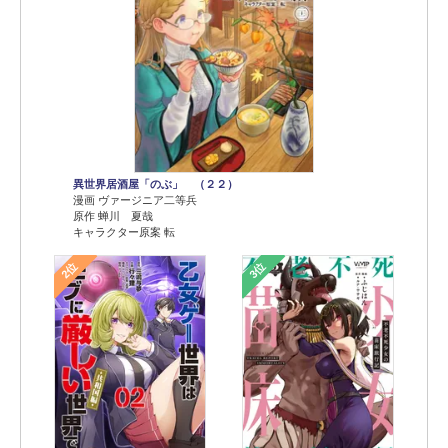
異世界居酒屋「のぶ」 （２２）
漫画 ヴァージニア二等兵
原作 蝉川 夏哉
キャラクター原案 転
2位
3位