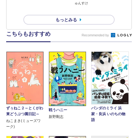
ゅんすけ
もっとみる
こちらもおすすめ
Recommended by
ずぅねこ２～とくがわ
パンダのミライ 浜
戦うハニー
東どうぶつ園日記～
家・良浜 いのちの物
新野剛志
語
ねこまき(ミューズワ
ーク)