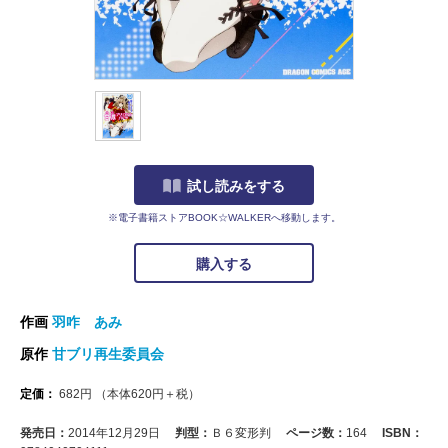
試し読みをする
※電子書籍ストアBOOK☆WALKERへ移動します。
購入する
作画
羽咋 あみ
原作
甘ブリ再生委員会
定価：
682
円
（本体
620
円＋税）
発売日：
2014年12月29日
判型：
Ｂ６変形判
ページ数：
164
ISBN：