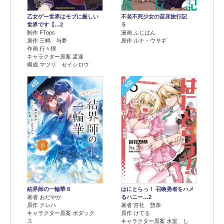
乙女ゲー世界はモブに厳しい
不老不死少女の苗床旅行記
世界です【…2
５
制作 FTops
漫画 ふじはん
原作 三嶋 与夢
原作 ルナ・ウサギ
作画 行々狸
キャラクター原案 孟達
構成 マツリ セイシロウ
4位
5位
結界師の一輪華 8
はにとらっ！ 召喚勇者をハメ
著者 おだやか
るハニー…2
原作 クレハ
著者 宮社 惣恭
キャラクター原案 ボダック
原作 けてる
ス
キャラクター原案 氷室 し