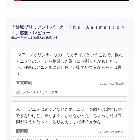
「甘城ブリリアントパーク Ｔｈｅ Ａｎｉｍａｔｉｏｎ
１」感想・レビュー
※ユーザーによる個人の感想です
TVアニメオリジナル版のコミカライズということで、概ね
アニメでのシーンを踏襲した形（コマ割りとかも）だっ
た。作画はアニメ版に近い感じが出ていて良かったとは思
う。
東雲時雨
2015年01月02日
5
人がナイス！しています
原作・アニメはみていないため、コミック版との比較しか
できないけど、差がよくわからなかった。ちょっとだけ展
開が違うんだっけ。とりあえずまだ様子見かな。
龍龍龍
2014年12月31日