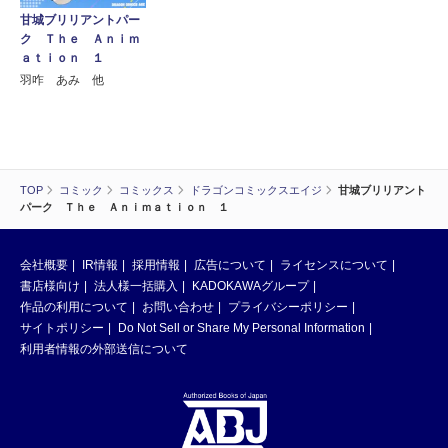
甘城ブリリアントパー
ク Ｔｈｅ Ａｎｉｍ
ａｔｉｏｎ １
羽咋 あみ 他
TOP
コミック
コミックス
ドラゴンコミックスエイジ
甘城ブリリアント
パーク Ｔｈｅ Ａｎｉｍａｔｉｏｎ １
会社概要
IR情報
採用情報
広告について
ライセンスについて
書店様向け
法人様一括購入
KADOKAWAグループ
作品の利用について
お問い合わせ
プライバシーポリシー
サイトポリシー
Do Not Sell or Share My Personal Information
利用者情報の外部送信について