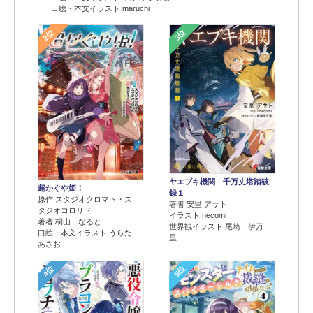
口絵・本文イラスト maruchi
2位
3位
ヤエブキ機関 千万丈塔踏破
超かぐや姫！
録１
原作 スタジオクロマト・ス
著者 安里 アサト
タジオコロリド
イラスト necomi
著者 桐山 なると
世界観イラスト 尾崎 伊万
口絵・本文イラスト うらた
里
あさお
4位
5位