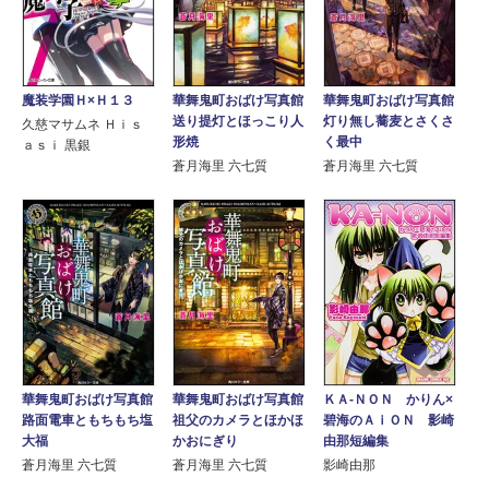
魔装学園Ｈ×Ｈ１３
華舞鬼町おばけ写真館
華舞鬼町おばけ写真館
送り提灯とほっこり人
灯り無し蕎麦とさくさ
久慈マサムネ Ｈｉｓ
形焼
く最中
ａｓｉ 黒銀
蒼月海里 六七質
蒼月海里 六七質
華舞鬼町おばけ写真館
華舞鬼町おばけ写真館
ＫＡ‐ＮＯＮ かりん×
路面電車ともちもち塩
祖父のカメラとほかほ
碧海のＡｉＯＮ 影崎
大福
かおにぎり
由那短編集
蒼月海里 六七質
蒼月海里 六七質
影崎由那