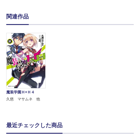
関連作品
魔装学園Ｈ×Ｈ４
久慈 マサムネ 他
最近チェックした商品