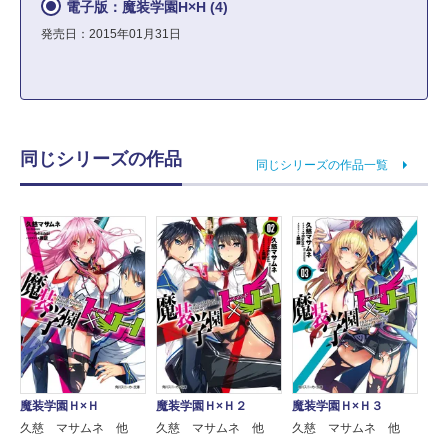
電子版：魔装学園H×H (4)
発売日：2015年01月31日
同じシリーズの作品
同じシリーズの作品一覧
魔装学園Ｈ×Ｈ
魔装学園Ｈ×Ｈ２
魔装学園Ｈ×Ｈ３
久慈 マサムネ 他
久慈 マサムネ 他
久慈 マサムネ 他