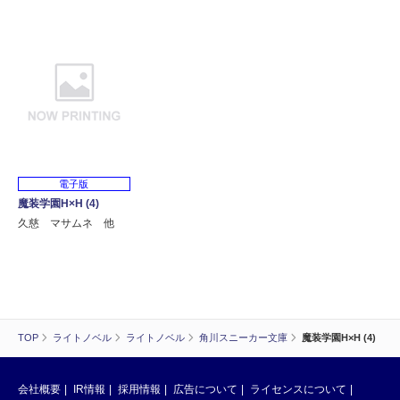
電子版
魔装学園H×H (4)
久慈 マサムネ 他
TOP
ライトノベル
ライトノベル
角川スニーカー文庫
魔装学園H×H (4)
会社概要
IR情報
採用情報
広告について
ライセンスについて