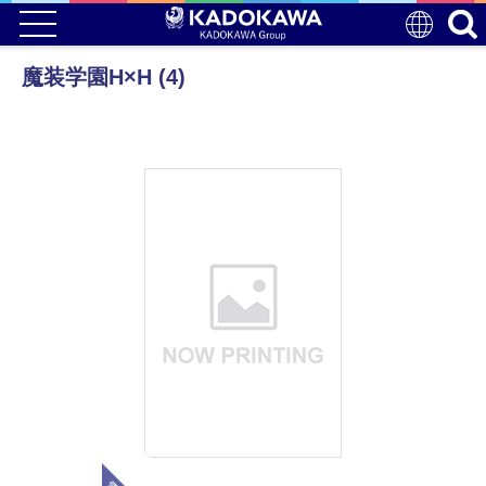
魔装学園H×H (4)
電子版