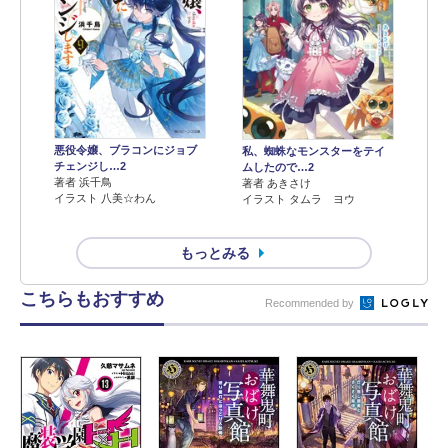
悪役令嬢、ブラコンにジョブ
私、蜘蛛なモンスターをテイ
チェンジし…2
ムしたので…2
著者 浜千鳥
著者 あきさけ
イラスト 八美☆わん
イラスト タムラ ヨウ
もっとみる
こちらもおすすめ
Recommended by