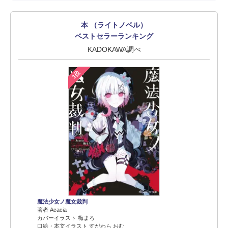
本 （ライトノベル）
ベストセラーランキング
KADOKAWA調べ
1位
魔法少女ノ魔女裁判
著者 Acacia
カバーイラスト 梅まろ
口絵・本文イラスト すがわら おむ