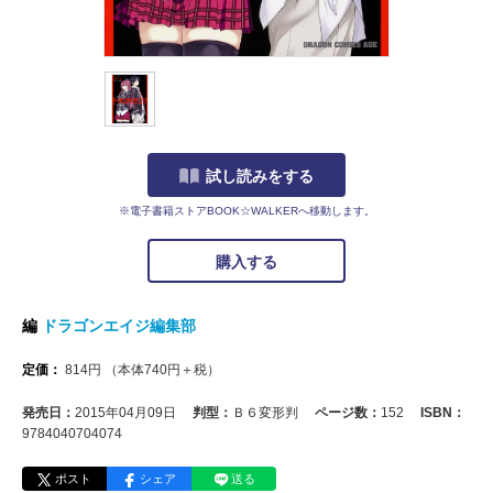
試し読みをする
※電子書籍ストアBOOK☆WALKERへ移動します。
購入する
編
ドラゴンエイジ編集部
定価：
814
円
（本体
740
円＋税）
発売日：
2015年04月09日
判型：
Ｂ６変形判
ページ数：
152
ISBN：
9784040704074
ポスト
シェア
送る