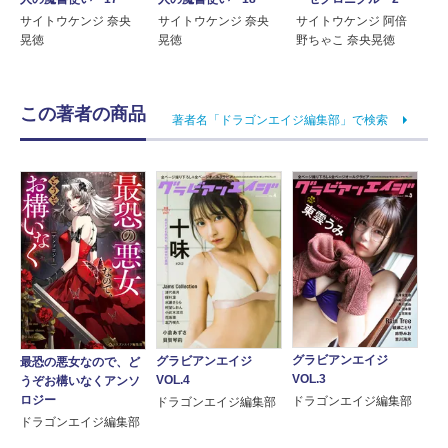
サイトウケンジ 奈央
サイトウケンジ 奈央
サイトウケンジ 阿倍
晃徳
晃徳
野ちゃこ 奈央晃徳
この著者の商品
著者名「ドラゴンエイジ編集部」で検索
グラビアンエイジ
グラビアンエイジ
最恐の悪女なので、ど
VOL.3
VOL.4
うぞお構いなくアンソ
ロジー
ドラゴンエイジ編集部
ドラゴンエイジ編集部
ドラゴンエイジ編集部