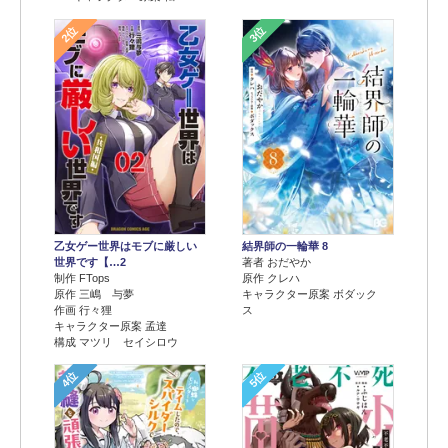
2位
3位
乙女ゲー世界はモブに厳しい
結界師の一輪華 8
世界です【…2
著者 おだやか
制作 FTops
原作 クレハ
原作 三嶋 与夢
キャラクター原案 ボダック
作画 行々狸
ス
キャラクター原案 孟達
構成 マツリ セイシロウ
4位
5位