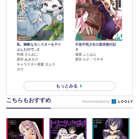
不老不死少女の苗床旅行記
私、蜘蛛なモンスターをテイ
５
ムしたので…2
漫画 ふじはん
作画 さんねこ
原作 ルナ・ウサギ
原作 あきさけ
キャラクター原案 タムラ
ヨウ
もっとみる
こちらもおすすめ
Recommended by