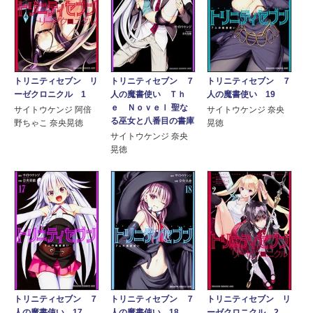
トリニティセブン リ
トリニティセブン ７
トリニティセブン ７
ーゼクロニクル 1
人の魔書使い Ｔｈ
人の魔書使い 19
ｅ Ｎｏｖｅｌ 聖な
サイトウケンジ 阿倍
サイトウケンジ 奈央
る巫女と八番目の書庫
野ちゃこ 奈央晃徳
晃徳
サイトウケンジ 奈央
晃徳
トリニティセブン ７
トリニティセブン ７
トリニティセブン リ
人の魔書使い 17
人の魔書使い 18
ーゼクロニクル 2