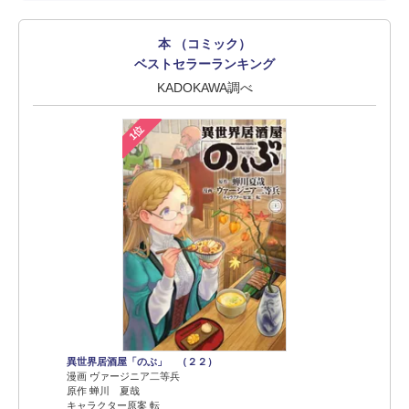
本 （コミック）
ベストセラーランキング
KADOKAWA調べ
1位
異世界居酒屋「のぶ」 （２２）
漫画 ヴァージニア二等兵
原作 蝉川 夏哉
キャラクター原案 転