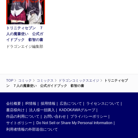
トリニティセブン ７
人の魔書使い 公式ガ
イドブック 叡智の書
ドラゴンエイジ編集部
TOP
コミック
コミックス
ドラゴンコミックスエイジ
トリニティセブ
ン ７人の魔書使い 公式ガイドブック 叡智の書
会社概要
IR情報
採用情報
広告について
ライセンスについて
書店様向け
法人様一括購入
KADOKAWAグループ
作品の利用について
お問い合わせ
プライバシーポリシー
サイトポリシー
Do Not Sell or Share My Personal Information
利用者情報の外部送信について