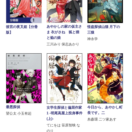
あやかしの家の仮主さ
怪盗探偵山猫 月下の
後宮の夜叉姫【分冊
ま 衣がさね 狐と狸
三猿
版】
と焔の娘
神永学
三川みり 保志あかり
最悪探偵
今日から、あやかし町
女学生探偵と偏屈作家
長です。二
1 -明尾高屋上投身事件
望公太 小玉有起
(上)-
糸森環 二ツ家あす
てにをは 笹原智映 な
のり