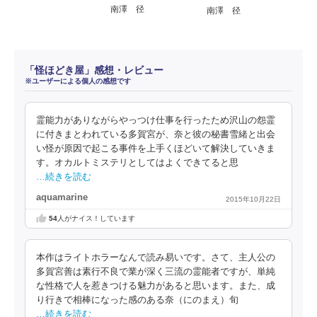
南澤 径
南澤 径
「怪ほどき屋」感想・レビュー
※ユーザーによる個人の感想です
霊能力がありながらやっつけ仕事を行ったため沢山の怨霊
に付きまとわれている多賀宮が、奈と彼の秘書雪緒と出会
い怪が原因で起こる事件を上手くほどいて解決していきま
す。オカルトミステリとしてはよくできてると思
…続きを読む
aquamarine
2015年10月22日
54
人がナイス！しています
本作はライトホラーなんで読み易いです。さて、主人公の
多賀宮善は素行不良で業が深く三流の霊能者ですが、単純
な性格で人を惹きつける魅力があると思います。また、成
り行きで相棒になった感のある奈（にのまえ）旬
…続きを読む