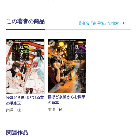
この著者の商品
著者名「南澤径」で検索
怪ほどき屋 からむ因果
怪ほどき屋 ほどけぬ業
の糸車
の毛糸玉
南澤 径
南澤 径
関連作品