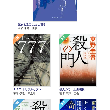
魔女と過ごした七日間
著者 東野 圭吾
2位
3位
７７７ トリプルセブン
殺人の門 上 新装版
著者 伊坂 幸太郎
著者 東野 圭吾
4位
5位