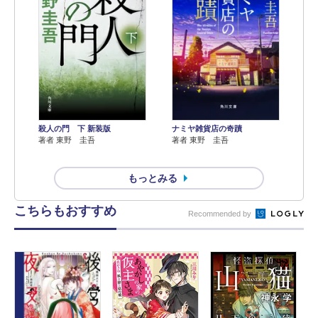
殺人の門 下 新装版
ナミヤ雑貨店の奇蹟
著者 東野 圭吾
著者 東野 圭吾
もっとみる
こちらもおすすめ
Recommended by