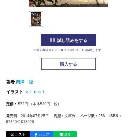
試し読みをする
※電子書籍ストアBOOK☆WALKERへ移動します。
購入する
著者
南澤 径
イラスト
ｖｉｅｎｔ
定価：
572
円
（本体
520
円＋税）
発売日：
2014年07月25日
判型：
文庫判
ページ数：
256
ISBN：
9784041018026
ポスト
シェア
送る