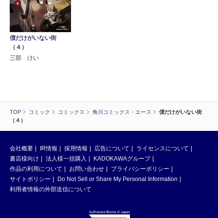
僕だけがいない街
（４）
三部 けい
TOP
コミック
コミックス
角川コミックス・エース
僕だけがいない街
（４）
会社概要
IR情報
採用情報
広告について
ライセンスについて
書店様向け
法人様一括購入
KADOKAWAグループ
作品の利用について
お問い合わせ
プライバシーポリシー
サイトポリシー
Do Not Sell or Share My Personal Information
利用者情報の外部送信について