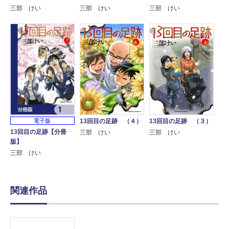
三部 けい
三部 けい
三部 けい
13回目の足跡 （４）
13回目の足跡 （３）
電子版
13回目の足跡【分冊
三部 けい
三部 けい
版】
三部 けい
関連作品