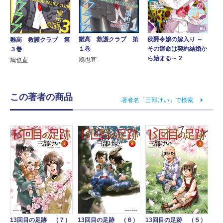
侯爵令嬢の嫁入り ～
雛高 救護クラブ 第
雛高 救護クラブ 第
その運命は契約結婚か
１巻
３巻
ら始まる～ 2
鳩也直
鳩也直
この著者の商品
著者名「三部けい」で検索
13回目の足跡 （７）
13回目の足跡 （６）
13回目の足跡 （５）