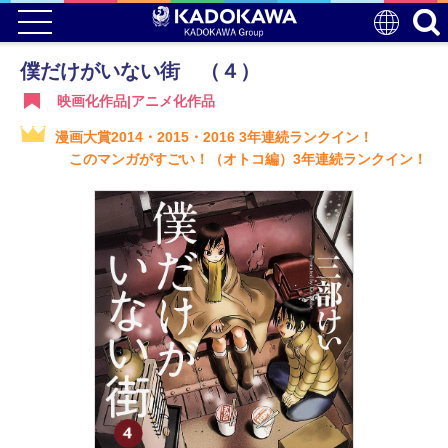
僕だけがいない街 （４）
映画化作品|アニメ化作品
漫画大賞2014・2015・2016 3年連続ランクイン！
このマンガがすごい！（オトコ編）3年連続ランクイン！