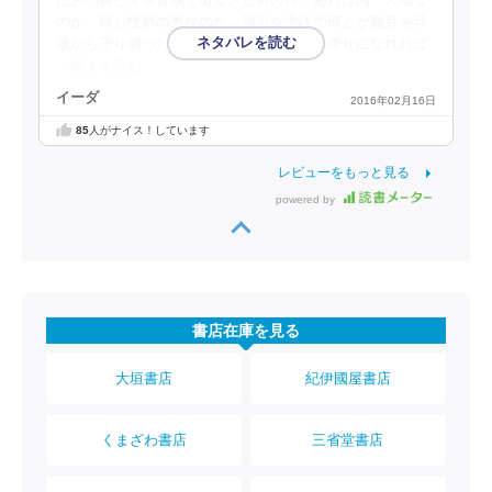
のか、同じ性癖の男なのか。強引な手段で何とか雛月を母
親から守り切った悟。それが雛月の今後の幸せになれれば
…続きを読む
イーダ
2016年02月16日
85
人がナイス！しています
レビューをもっと見る
powered by
書店在庫を見る
大垣書店
紀伊國屋書店
くまざわ書店
三省堂書店