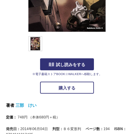
試し読みをする
※電子書籍ストアBOOK☆WALKERへ移動します。
購入する
著者
三部 けい
定価：
748
円
（本体
680
円＋税）
発売日：
2014年06月04日
判型：
Ｂ６変形判
ページ数：
194
ISBN：