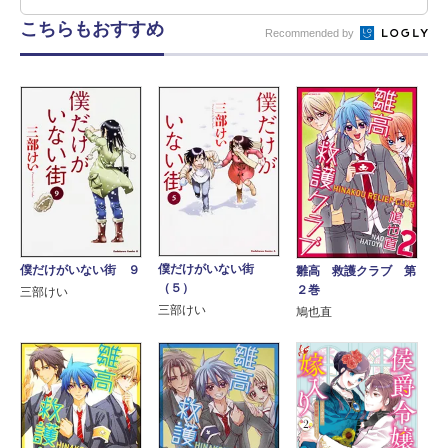
こちらもおすすめ
Recommended by
僕だけがいない街
僕だけがいない街 ９
雛高 救護クラブ 第
（５）
２巻
三部けい
三部けい
鳩也直