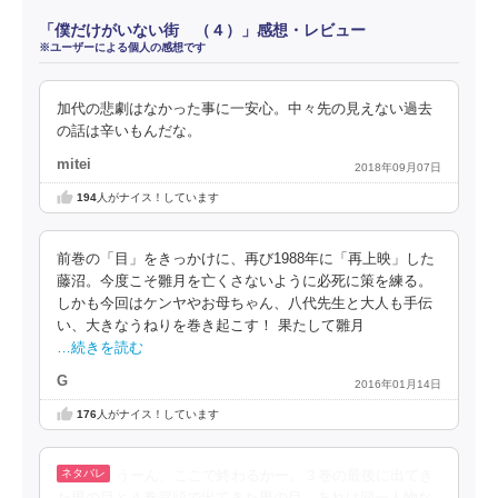
「僕だけがいない街 （４）」感想・レビュー
※ユーザーによる個人の感想です
加代の悲劇はなかった事に一安心。中々先の見えない過去
の話は辛いもんだな。
mitei
2018年09月07日
194
人がナイス！しています
前巻の「目」をきっかけに、再び1988年に「再上映」した
藤沼。今度こそ雛月を亡くさないように必死に策を練る。
しかも今回はケンヤやお母ちゃん、八代先生と大人も手伝
い、大きなうねりを巻き起こす！ 果たして雛月
…続きを読む
G
2016年01月14日
176
人がナイス！しています
うーん、ここで終わるかー。３巻の最後に出てき
た男の目と４巻冒頭で出てきた男の目、あれは同一人物な