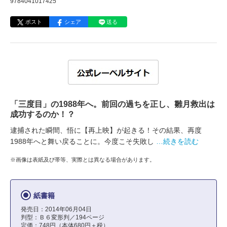
9784041017425
ポスト
シェア
送る
「三度目」の1988年へ。前回の過ちを正し、雛月救出は
成功するのか！？
逮捕された瞬間、悟に【再上映】が起きる！その結果、再度
1988年へと舞い戻ることに。今度こそ失敗し
…続きを読む
※画像は表紙及び帯等、実際とは異なる場合があります。
紙書籍
発売日：2014年06月04日
判型：Ｂ６変形判／194ページ
定価：748円（本体680円＋税）