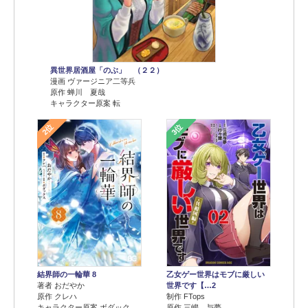
異世界居酒屋「のぶ」 （２２）
漫画 ヴァージニア二等兵
原作 蝉川 夏哉
キャラクター原案 転
2位
3位
結界師の一輪華 8
乙女ゲー世界はモブに厳しい
著者 おだやか
世界です【…2
原作 クレハ
制作 FTops
キャラクター原案 ボダック
原作 三嶋 与夢