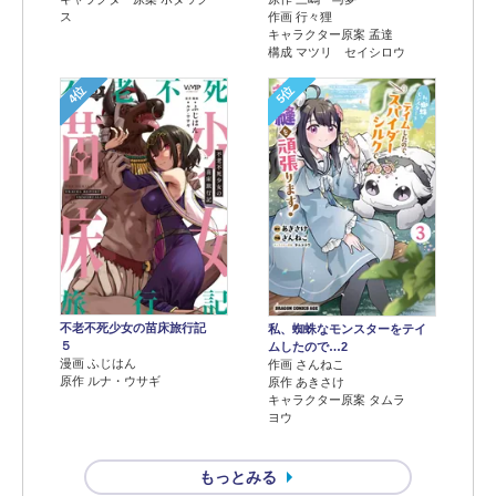
ス
作画 行々狸
キャラクター原案 孟達
構成 マツリ セイシロウ
4位
5位
不老不死少女の苗床旅行記
私、蜘蛛なモンスターをテイ
５
ムしたので…2
漫画 ふじはん
作画 さんねこ
原作 ルナ・ウサギ
原作 あきさけ
キャラクター原案 タムラ
ヨウ
もっとみる