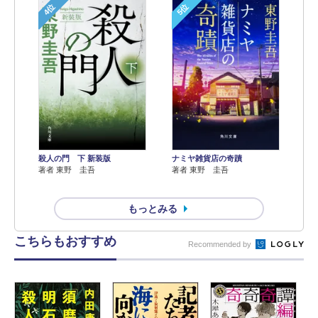
4位
5位
殺人の門 下 新装版
ナミヤ雑貨店の奇蹟
著者 東野 圭吾
著者 東野 圭吾
もっとみる
こちらもおすすめ
Recommended by