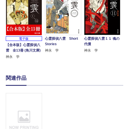
心霊探偵八雲 Short
心霊探偵八雲１１ 魂の
電子版
Stories
代償
【合本版】心霊探偵八
神永 学
神永 学
雲 全13冊 (角川文庫)
神永 学
関連作品