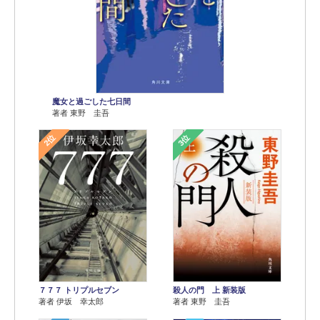
魔女と過ごした七日間
著者 東野 圭吾
2位
3位
７７７ トリプルセブン
殺人の門 上 新装版
著者 伊坂 幸太郎
著者 東野 圭吾