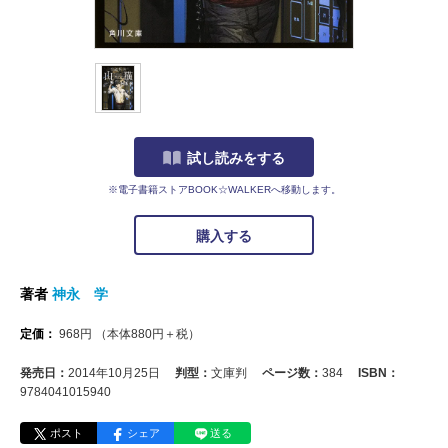
試し読みをする
※電子書籍ストアBOOK☆WALKERへ移動します。
購入する
著者
神永 学
定価：
968
円
（本体
880
円＋税）
発売日：
2014年10月25日
判型：
文庫判
ページ数：
384
ISBN：
9784041015940
ポスト
シェア
送る