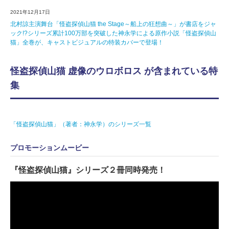
2021年12月17日
北村諒主演舞台「怪盗探偵山猫 the Stage～船上の狂想曲～」が書店をジャ
ック!?シリーズ累計100万部を突破した神永学による原作小説「怪盗探偵山
猫」全巻が、キャストビジュアルの特装カバーで登場！
怪盗探偵山猫 虚像のウロボロス が含まれている特
集
「怪盗探偵山猫」（著者：神永学）のシリーズ一覧
プロモーションムービー
『怪盗探偵山猫』シリーズ２冊同時発売！