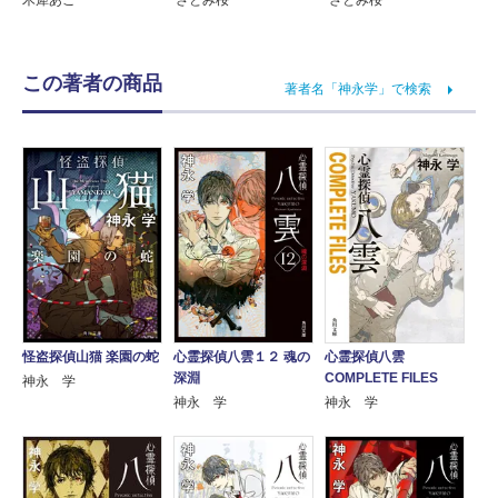
さとみ桜
さとみ桜
この著者の商品
著者名「神永学」で検索
怪盗探偵山猫 楽園の蛇
心霊探偵八雲１２ 魂の
心霊探偵八雲
深淵
COMPLETE FILES
神永 学
神永 学
神永 学