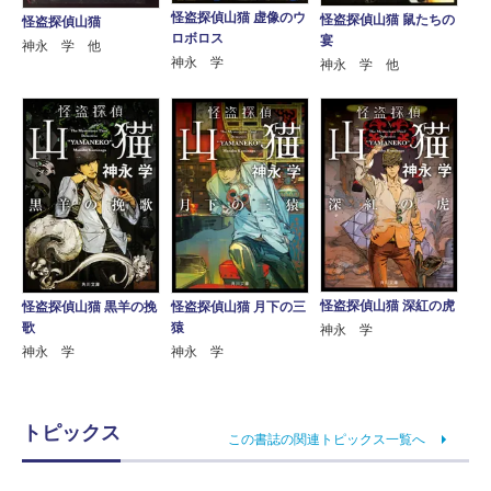
怪盗探偵山猫 虚像のウ
怪盗探偵山猫 鼠たちの
怪盗探偵山猫
ロボロス
宴
神永 学 他
神永 学
神永 学 他
怪盗探偵山猫 深紅の虎
怪盗探偵山猫 月下の三
怪盗探偵山猫 黒羊の挽
猿
歌
神永 学
神永 学
神永 学
トピックス
この書誌の関連トピックス一覧へ