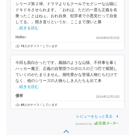
シリーズ第２弾。ドラマよりもクールでセクシーな山猫に
ドキドキさせられます。「おれは、ただの一度も正義を名
乗ったことはねぇ。おれ自身、犯罪者で小悪党だって自覚
してる。」開き直りというか、ここまで潔いと勝
…続きを読む
itoko♪
2016年03月15日
72
人がナイス！しています
今回も面白かったです。義賊のような山猫、不祥事を暴く
ハッカー魔王、正義の自警団ウロボロスの三つ巴で展開し
ていくのがたまりません。個性豊かな登場人物たちだけで
なく、他のシリーズの人物らしき人たちも出て来
…続きを読む
優希
2014年12月13日
60
人がナイス！しています
レビューをもっと見る
powered by