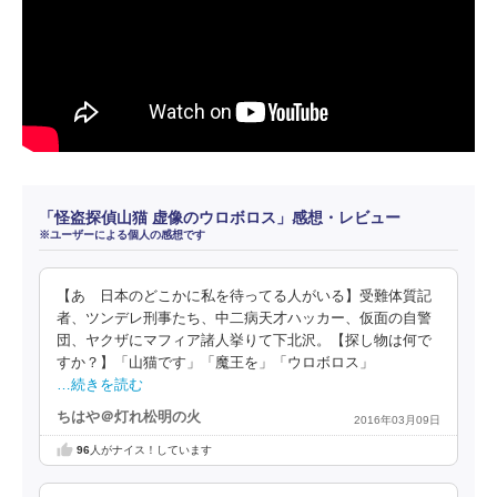
「怪盗探偵山猫 虚像のウロボロス」感想・レビュー
※ユーザーによる個人の感想です
【あゝ日本のどこかに私を待ってる人がいる】受難体質記
者、ツンデレ刑事たち、中二病天才ハッカー、仮面の自警
団、ヤクザにマフィア諸人挙りて下北沢。【探し物は何で
すか？】「山猫です」「魔王を」「ウロボロス」
…続きを読む
ちはや＠灯れ松明の火
2016年03月09日
96
人がナイス！しています