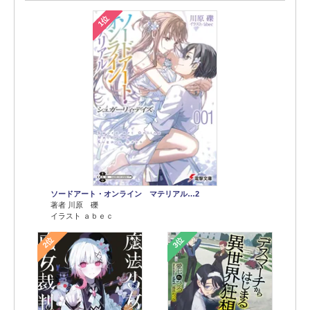
1位
ソードアート・オンライン マテリアル…2
著者 川原 礫
イラスト ａｂｅｃ
2位
3位