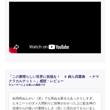
「この素晴らしい世界に祝福を！ ４ 鈍ら四重奏 ～ナマ
クラカルテット～」感想・レビュー
※ユーザーによる個人の感想です
結局死ぬんかい（笑）でも死ぬも蘇るもあっさりしすぎ。
ヒキニートのダメ人間釣りに拍車がかかった上に駄女神の
信者からの扱いの素晴らしさ（笑）に笑わせてもらいまし