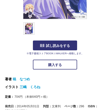
試し読みをする
※電子書籍ストアBOOK☆WALKERへ移動します。
購入する
著者
暁 なつめ
イラスト
三嶋 くろね
定価：
704
円
（本体
640
円＋税）
発売日：
2014年05月01日
判型：
文庫判
ページ数：
296
ISBN：