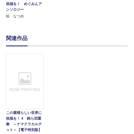
祝福を！ めぐみんア
ンソロジー
暁 なつめ
関連作品
この素晴らしい世界に
祝福を！ 4 鈍ら四重
奏 ～ナマクラカルテ
ット～【電子特別版】