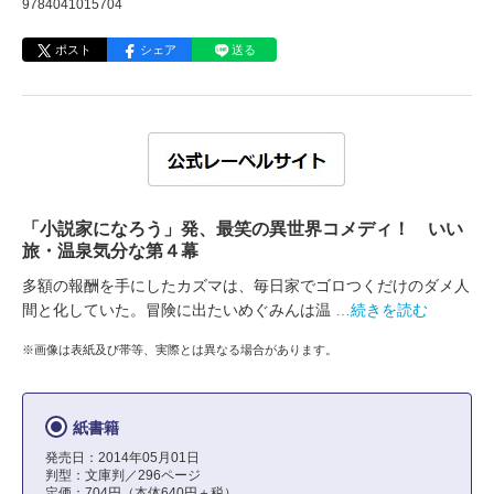
9784041015704
ポスト
シェア
送る
「小説家になろう」発、最笑の異世界コメディ！ いい
旅・温泉気分な第４幕
多額の報酬を手にしたカズマは、毎日家でゴロつくだけのダメ人
間と化していた。冒険に出たいめぐみんは温
…続きを読む
※画像は表紙及び帯等、実際とは異なる場合があります。
紙書籍
発売日：2014年05月01日
判型：文庫判／296ページ
定価：704円（本体640円＋税）