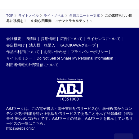
TOP
ライトノベル
ライトノベル
角川スニーカー文庫
この素晴らしい世
界に祝福を！ ４ 鈍ら四重奏 ～ナマクラカルテット～
会社概要
IR情報
採用情報
広告について
ライセンスについて
書店様向け
法人様一括購入
KADOKAWAグループ
作品の利用について
お問い合わせ
プライバシーポリシー
サイトポリシー
Do Not Sell or Share My Personal Information
利用者情報の外部送信について
ABJマークは、この電子書店・電子書籍配信サービスが、著作権者からコン
テンツ使用許諾を得た正規版配信サービスであることを示す登録商標（登録
番号 第6091713号）です。ABJマークの詳細、ABJマークを掲示しているサ
ービスの一覧はこちら。
https://aebs.or.jp/