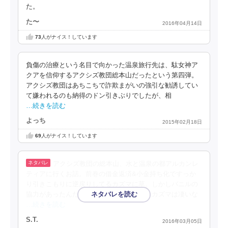
た。
た〜
2016年04月14日
73
人がナイス！しています
負傷の治療という名目で向かった温泉旅行先は、駄女神ア
クアを信仰するアクシズ教団総本山だったという第四弾。
アクシズ教団はあちこちで詐欺まがいの強引な勧誘してい
て嫌われるのも納得のドン引きぶりでしたが、相
…続きを読む
よっち
2015年02月18日
69
人がナイス！しています
アクシズ教団の総本山、水と温泉の都アルカンレ
ティアに行くお話。前巻の借金返済&小金持ち化ですっか
り引きこもりに逆戻りしてるカズマに草。しかしバニルの
協力があったんだろうけど、こたつを作るカズマは凄いな
…続きを読む
S.T.
2016年03月05日