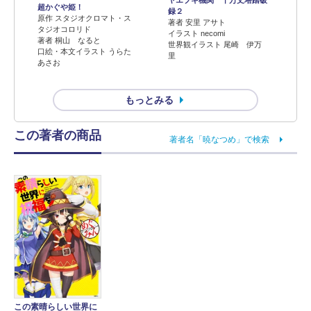
ヤエブキ機関 千万丈塔踏破
超かぐや姫！
録２
原作 スタジオクロマト・ス
著者 安里 アサト
タジオコロリド
イラスト necomi
著者 桐山 なると
世界観イラスト 尾崎 伊万
口絵・本文イラスト うらた
里
あさお
もっとみる
この著者の商品
著者名「暁なつめ」で検索
この素晴らしい世界に