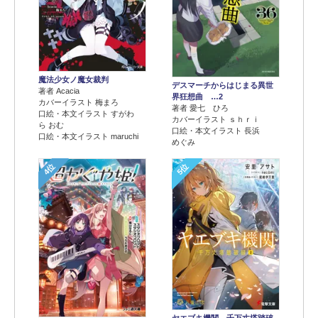
魔法少女ノ魔女裁判
デスマーチからはじまる異世
著者 Acacia
界狂想曲 …2
カバーイラスト 梅まろ
著者 愛七 ひろ
口絵・本文イラスト すがわ
カバーイラスト ｓｈｒｉ
ら おむ
口絵・本文イラスト 長浜
口絵・本文イラスト maruchi
めぐみ
4位
5位