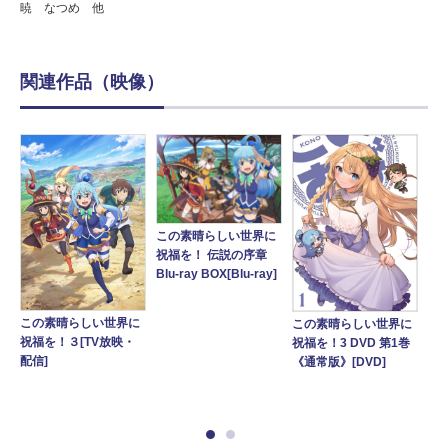
暁 なつめ 他
関連作品（映像）
この素晴らしい世界に
祝福を！ 伝説の序章
Blu-ray BOX[Blu-ray]
この素晴らしい世界に
この素晴らしい世界に
こ
に
祝福を！３[TV放映・
祝福を！3 DVD 第1巻
祝福
配信]
《通常版》[DVD]
巻《
ray