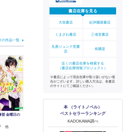
書店在庫を見る
大垣書店
紀伊國屋書店
くまざわ書店
三省堂書店
ズの作品一覧
丸善ジュンク堂書
有隣堂
店
近くの書店在庫を検索する
（書店在庫情報プロジェクト）
※書店によって現在在庫や取り扱いがない場
合がございます。詳しい購入方法は、各書店
のサイトにてご確認ください。
本 （ライトノベル）
ベストセラーランキング
練習 金曜日の
KADOKAWA調べ
子 他