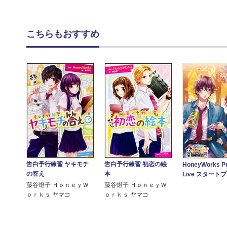
こちらもおすすめ
告白予行練習 ヤキモチ
告白予行練習 初恋の絵
HoneyWorks P
の答え
本
Live スタート
藤谷燈子 ＨｏｎｅｙＷ
藤谷燈子 ＨｏｎｅｙＷ
ｏｒｋｓ ヤマコ
ｏｒｋｓ ヤマコ