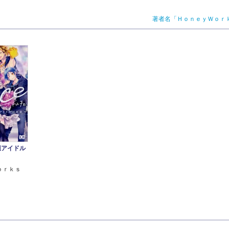
著者名「ＨｏｎｅｙＷｏｒ
底辺アイドル
ｏｒｋｓ