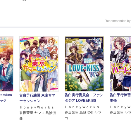
Recommended b
remium
告白実行委員会 ファン
告白予行練習
告白予行練習 東京サマ
ブック
タジア LOVE&KISS
主張
ーセッション
ＨｏｎｅｙＷｏｒｋｓ
ＨｏｎｅｙＷ
ＨｏｎｅｙＷｏｒｋｓ
香坂茉里 島陰涙亜 ヤマ
香坂茉里 ヤ
香坂茉里 ヤマコ 島陰涙
コ
亜