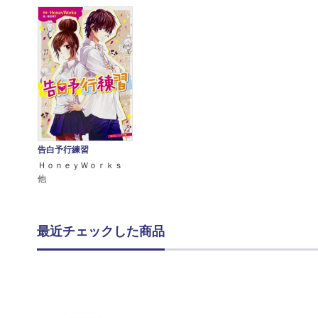
告白予行練習
ＨｏｎｅｙＷｏｒｋｓ
他
最近チェックした商品