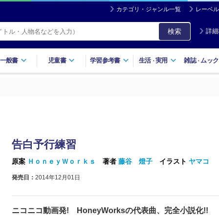
カテゴリ・ジャンル一覧
レーベル
検索
詳細
一般書
児童書
学習参考書
生活
実用
雑誌
ムック
・
・
告白予行練習
原案
ＨｏｎｅｙＷｏｒｋｓ
著者
藤谷 燈子
イラスト
ヤマコ
発売日：
2014年12月01日
ニコニコ動画発! HoneyWorksの代表曲、完全小説化!!