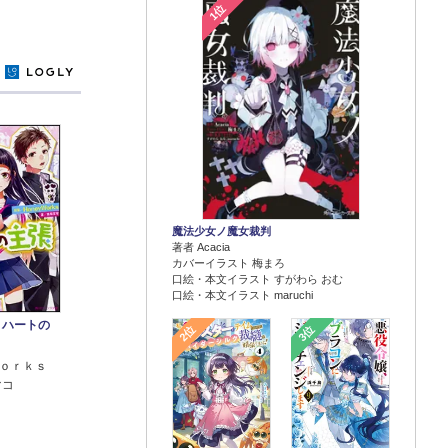
1位
y
魔法少女ノ魔女裁判
著者 Acacia
カバーイラスト 梅まろ
口絵・本文イラスト すがわら おむ
口絵・本文イラスト maruchi
 ハートの
2位
3位
ｏｒｋｓ
マコ