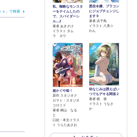
悪役令嬢、ブラコン
私、蜘蛛なモンスタ
ｋｓ」で検索
にジョブチェンジし
ーをテイムしたの
ます９
で、スパイダーシ
著者 浜千鳥
ル…2
イラスト 八美☆
著者 あきさけ
わん
イラスト タム
ラ ヨウ
4位
5位
幼なじみは誘えばい
超かぐや姫！
つでもデキる関係２
原作 スタジオク
著者 鏡 遊
ロマト・スタジオ
イラスト うなさ
コロリド
か
著者 桐山 なる
と
口絵・本文イラス
ト うらたあさお