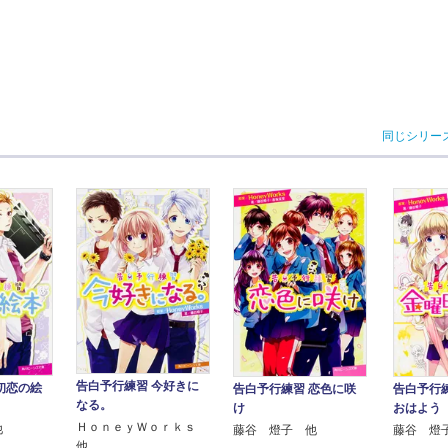
同じシリー
告白予行練習 今好きに
初恋の絵
告白予行
告白予行練習 恋色に咲
なる。
おはよう
け
ＨｏｎｅｙＷｏｒｋｓ
他
藤谷 燈
藤谷 燈子 他
他