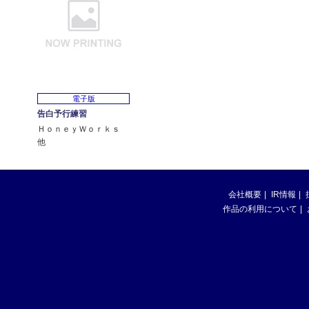
電子版
告白予行練習
ＨｏｎｅｙＷｏｒｋｓ
他
会社概要
IR情報
作品の利用について