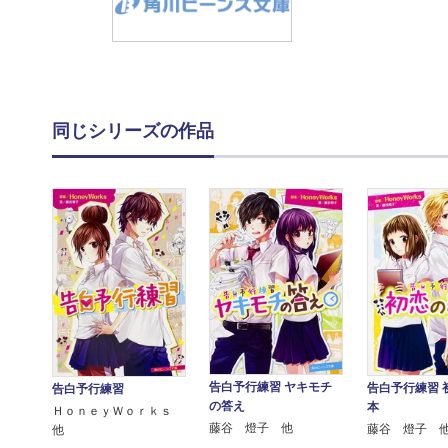
同じシリーズの作品
告白予行練習 ヤキモチ
告白予行練習 
告白予行練習
の答え
本
ＨｏｎｅｙＷｏｒｋｓ
藤谷 燈子 他
藤谷 燈子 
他