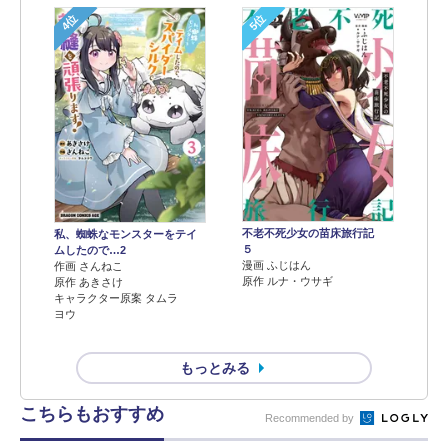
4位
5位
不老不死少女の苗床旅行記
私、蜘蛛なモンスターをテイ
５
ムしたので…2
漫画 ふじはん
作画 さんねこ
原作 ルナ・ウサギ
原作 あきさけ
キャラクター原案 タムラ
ヨウ
もっとみる
こちらもおすすめ
Recommended by