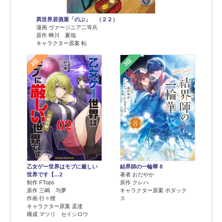
異世界居酒屋「のぶ」 （２２）
漫画 ヴァージニア二等兵
原作 蝉川 夏哉
キャラクター原案 転
2位
3位
乙女ゲー世界はモブに厳しい
結界師の一輪華 8
世界です【…2
著者 おだやか
制作 FTops
原作 クレハ
原作 三嶋 与夢
キャラクター原案 ボダック
作画 行々狸
ス
キャラクター原案 孟達
構成 マツリ セイシロウ