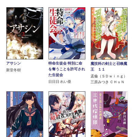
特命生徒会 特別に命
アサシン
魔技科の剣士と召喚魔
を奪うことを許可され
王 １１
新堂冬樹
た生徒会
孟倫（ＳＤｗｉｎｇ）
日日日 れい亜
三原みつき ＣＨｕＮ