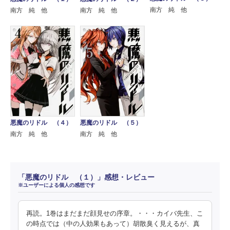
南方 純 他
南方 純 他
南方 純 他
悪魔のリドル （４）
悪魔のリドル （５）
南方 純 他
南方 純 他
「悪魔のリドル （１）」感想・レビュー
※ユーザーによる個人の感想です
再読。1巻はまだまだ顔見せの序章。・・・カイバ先生、こ
の時点では（中の人効果もあって）胡散臭く見えるが、真