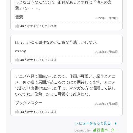
っ当なほうなんだよね。正解があるとすれば「他人の言
葉」ね・・・。
雪紫
2022年02月28日
46
人がナイス！しています
ほう、がゆん原作なのか…嫌な予感しかしない。
exsoy
2016年10月04日
45
人がナイス！しています
アニメを見て面白かったので。作画が可愛い。原作とアニ
メ、何か違う展開が起こるのではと期待してます。アニメ
であまり出番の無かった子に、マンガの方で活躍して欲し
いですね。兎角、かっこ可愛くて好きだな。
ブックマスター
2014年06月30日
14
人がナイス！しています
レビューをもっと見る
powered by