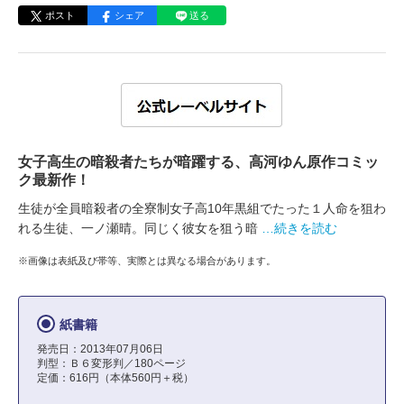
ポスト
シェア
送る
女子高生の暗殺者たちが暗躍する、高河ゆん原作コミッ
ク最新作！
生徒が全員暗殺者の全寮制女子高10年黒組でたった１人命を狙わ
れる生徒、一ノ瀬晴。同じく彼女を狙う暗
…続きを読む
※画像は表紙及び帯等、実際とは異なる場合があります。
紙書籍
発売日：2013年07月06日
判型：Ｂ６変形判／180ページ
定価：616円（本体560円＋税）