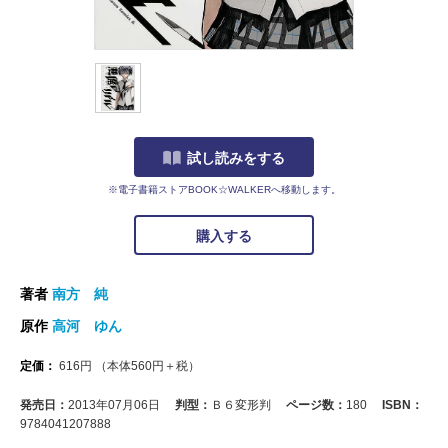
試し読みをする
※電子書籍ストアBOOK☆WALKERへ移動します。
購入する
著者
南方 純
原作
高河 ゆん
定価：
616
円
（本体
560
円＋税）
発売日：
2013年07月06日
判型：
Ｂ６変形判
ページ数：
180
ISBN：
9784041207888