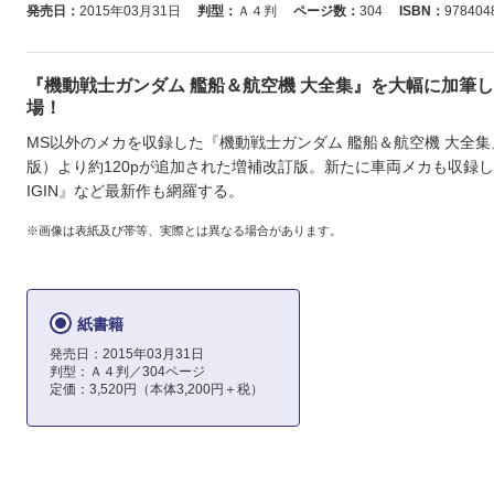
発売日：
2015年03月31日
判型：
Ａ４判
ページ数：
304
ISBN：
978404
『機動戦士ガンダム 艦船＆航空機 大全集』を大幅に加筆
場！
MS以外のメカを収録した『機動戦士ガンダム 艦船＆航空機 大全集』
版）より約120pが追加された増補改訂版。新たに車両メカも収録し、
IGIN』など最新作も網羅する。
※画像は表紙及び帯等、実際とは異なる場合があります。
紙書籍
発売日：2015年03月31日
判型：Ａ４判／304ページ
定価：3,520円（本体3,200円＋税）