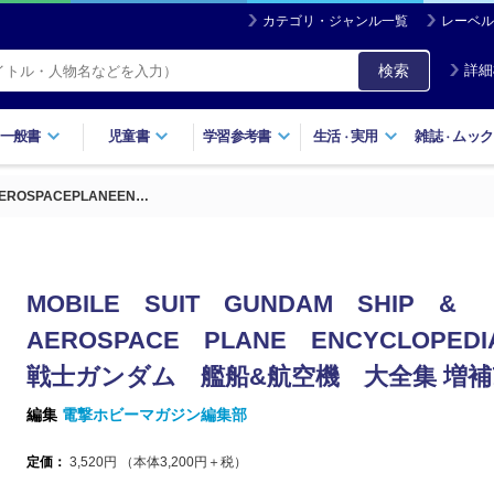
カテゴリ・ジャンル一覧
レーベル
検索
詳細
一般書
児童書
学習参考書
生活
実用
雑誌
ムック
・
・
AEROSPACEPLANEEN…
MOBILE SUIT GUNDAM SHIP &
AEROSPACE PLANE ENCYCLOPEDI
戦士ガンダム 艦船&航空機 大全集 増
編集
電撃ホビーマガジン編集部
定価：
3,520
円 （本体
3,200
円＋税）