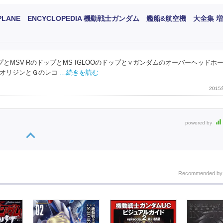
CE PLANE ENCYCLOPEDIA 機動戦士ガンダム 艦船&航空機 大全集 
とMSV-RのドップとMS IGLOOのドップと∨ガンダムのオーバーヘッドホ
オリジンとＧのレコ
…続きを読む
201
powered by
Recommended b