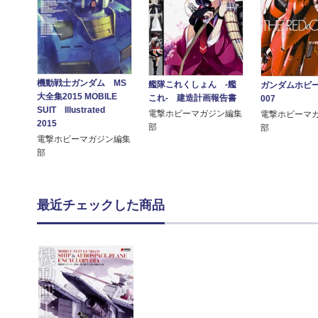
機動戦士ガンダム MS
艦隊これくしょん -艦
ガンダムホビ
大全集2015 MOBILE
これ- 建造計画報告書
007
SUIT Illustrated
電撃ホビーマガジン編集
電撃ホビーマ
2015
部
部
電撃ホビーマガジン編集
部
最近チェックした商品