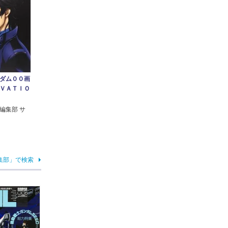
ダム００画
ＶＡＴＩＯ
編集部 サ
集部」で検索