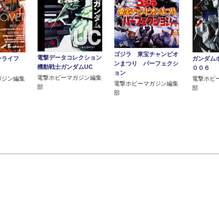
ゴジラ 東宝チャンピオ
電撃データコレクション
ガンダム
ーライフ
ンまつり パーフェクシ
機動戦士ガンダムUC
００６
ョン
電撃ホビーマガジン編集
電撃ホビ
ガジン編集
電撃ホビーマガジン編集
部
部
部