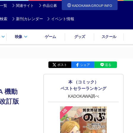
一覧
関連サイト
作品公募
KADOKAWA GROUP INFO
検索
新刊カレンダー
イベント情報
映像
ゲーム
グッズ
スクール
ポスト
シェア
送る
本 （コミック）
ベストセラーランキング
A 機動
KADOKAWA調べ
補改訂版
1位