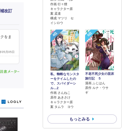
作画 行々狸
キャラクター原
増補改訂
案 孟達
構成 マツリ セ
イシロウ
4位
5位
ークをま
5年05月05日
不老不死少女の苗床
私、蜘蛛なモンスタ
旅行記 ５
ーをテイムしたの
漫画 ふじはん
で、スパイダーシ
原作 ルナ・ウサ
ル…2
ギ
作画 さんねこ
原作 あきさけ
y
キャラクター原
案 タムラ ヨウ
もっとみる