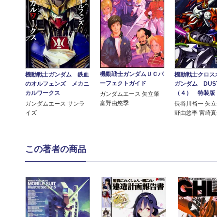
機動戦士ガンダムＵＣパ
機動戦士ガンダム 鉄血
機動戦士クロス
ーフェクトガイド
のオルフェンズ メカニ
ガンダム DU
カルワークス
（４） 特装版
ガンダムエース 矢立肇
富野由悠季
ガンダムエース サンラ
長谷川裕一 矢
イズ
野由悠季 宮崎
この著者の商品