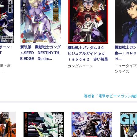
ボーン・
新装版 機動戦士ガンダ
機動戦士ガン
機動戦士ガンダムＵＣ
ST
ムSEED DESTINY TH
集―ＩＮＮＯ
ビジュアルガイド ｅｐ
E EDGE Desire...
Ｎ―
ｉｓｏｄｅ２ 赤い彗星
立肇・富
ニュータイプ
ガンダムエース
真一
ンライズ
著者名「電撃ホビーマガジン編