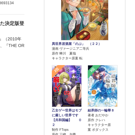
8693134
した決定版登
（2010年
異世界居酒屋「のぶ」 （２２）
『THE OR
漫画 ヴァージニア二等兵
原作 蝉川 夏哉
キャラクター原案 転
2位
3位
乙女ゲー世界はモブ
結界師の一輪華 8
に厳しい世界です
著者 おだやか
【共和国編】 ０
原作 クレハ
２
キャラクター原
制作 FTops
案 ボダックス
原作 三嶋 与夢