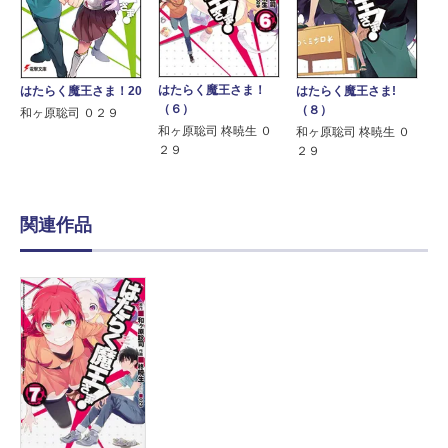
はたらく魔王さま！
はたらく魔王さま!
はたらく魔王さま！20
（６）
（８）
和ヶ原聡司 ０２９
和ヶ原聡司 柊暁生 ０
和ヶ原聡司 柊暁生 ０
２９
２９
関連作品