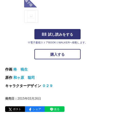
試し読みをする
※電子書籍ストアBOOK☆WALKERへ移動します。
購入する
作画
柊 暁生
原作
和ヶ原 聡司
キャラクターデザイン
０２９
発売日：
2015年03月26日
ポスト
シェア
送る