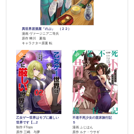
異世界居酒屋「のぶ」 （２２）
漫画 ヴァージニア二等兵
原作 蝉川 夏哉
キャラクター原案 転
2位
3位
乙女ゲー世界はモブに厳しい
不老不死少女の苗床旅行記
世界です【…2
５
制作 FTops
漫画 ふじはん
原作 三嶋 与夢
原作 ルナ・ウサギ