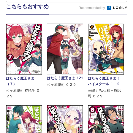
こちらもおすすめ
Recommended by
はたらく魔王さま！21
はたらく魔王さま！
はたらく魔王さま!
ハイスクール！ ２
（７）
和ヶ原聡司 ０２９
三嶋くろね 和ヶ原聡
和ヶ原聡司 柊暁生 ０
司 ０２９
２９