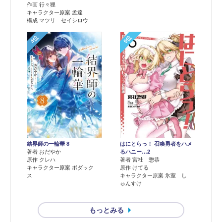
作画 行々狸
キャラクター原案 孟達
構成 マツリ セイシロウ
4位
5位
結界師の一輪華 8
はにとらっ！ 召喚勇者をハメ
著者 おだやか
るハニー…2
原作 クレハ
著者 宮社 惣恭
キャラクター原案 ボダック
原作 けてる
ス
キャラクター原案 氷室 し
ゅんすけ
もっとみる