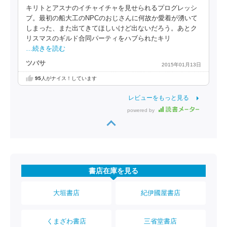
キリトとアスナのイチャイチャを見せられるプログレッシ
ブ。最初の船大工のNPCのおじさんに何故か愛着が湧いて
しまった、また出てきてほしいけど出ないだろう。あとク
リスマスのギルド合同パーティをハブられたキリ
…続きを読む
ツバサ
2015年01月13日
95
人がナイス！しています
レビューをもっと見る
powered by
書店在庫を見る
大垣書店
紀伊國屋書店
くまざわ書店
三省堂書店