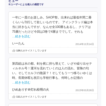
ビュー
※ユーザーによる個人の感想です
一年に一度のお楽しみ。SAOP祭。出来れば最低年間二冊
くらいら刊行して欲しいものです。 アインクラッド編は本
当に好きなんですが、なんせ全100層もあるし、クリアは
75層だったけど今回は3巻で4層まででして。それも
…続きを読む
いーたん
2014年12月14日
120
人がナイス！しています
第四総は水の都。剣を梶に持ち替えて、いざや繰り出せテ
ィルネル号！運河を流れていくのは人の流れ、冒険の匂
い。そしてエルフの陰謀？！そしてもう一つ移ろいゆくは
時。長期休暇も祝日も学校行事も、何時しか記憶の
…続きを読む
ひめありす＠灯れ松明の火
2015年03月28日
111
人がナイス！しています