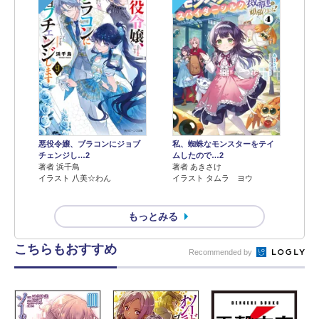
悪役令嬢、ブラコンにジョブ
私、蜘蛛なモンスターをテイ
チェンジし…2
ムしたので…2
著者 浜千鳥
著者 あきさけ
イラスト 八美☆わん
イラスト タムラ ヨウ
もっとみる
こちらもおすすめ
Recommended by