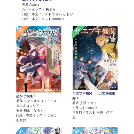
著者 Acacia
カバーイラスト 梅まろ
口絵・本文イラスト すがわら おむ
口絵・本文イラスト maruchi
2位
3位
ヤエブキ機関 千万丈塔踏破
超かぐや姫！
録１
原作 スタジオクロマト・ス
著者 安里 アサト
タジオコロリド
イラスト necomi
著者 桐山 なると
世界観イラスト 尾崎 伊万
口絵・本文イラスト うらた
里
あさお
4位
5位