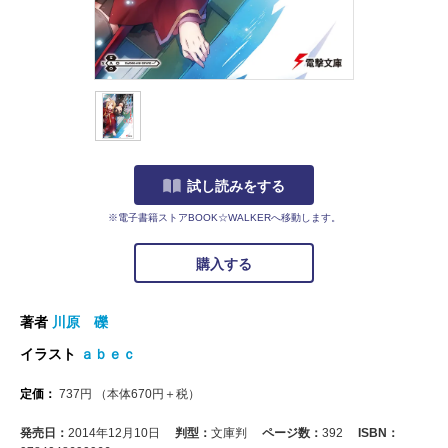
試し読みをする
※電子書籍ストアBOOK☆WALKERへ移動します。
購入する
著者
川原 礫
イラスト
ａｂｅｃ
定価：
737
円
（本体
670
円＋税）
発売日：
2014年12月10日
判型：
文庫判
ページ数：
392
ISBN：