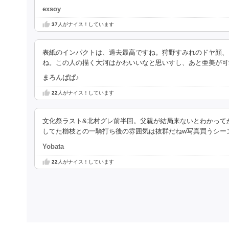
exsoy
37
人がナイス！しています
表紙のインパクトは、過去最高ですね。狩野すみれのドヤ顔、ま
ね。この人の描く大河はかわいいなと思いすし、あと亜美が可
まろんぱぱ♪
22
人がナイス！しています
文化祭ラスト&北村グレ前半回。父親が結局来ないとわかって
してた櫛枝との一騎打ち後の雰囲気は抜群だねw写真買うシー
Yobata
22
人がナイス！しています