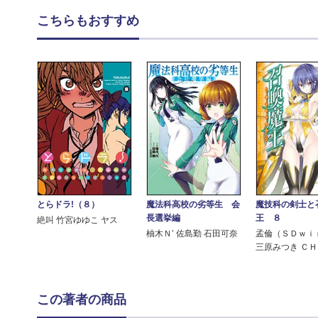
こちらもおすすめ
魔法科高校の劣等生 会
魔技科の剣士と
とらドラ!（８）
長選挙編
王 ８
絶叫 竹宮ゆゆこ ヤス
柚木Ｎ’ 佐島勤 石田可奈
孟倫（ＳＤｗｉ
三原みつき Ｃ
この著者の商品