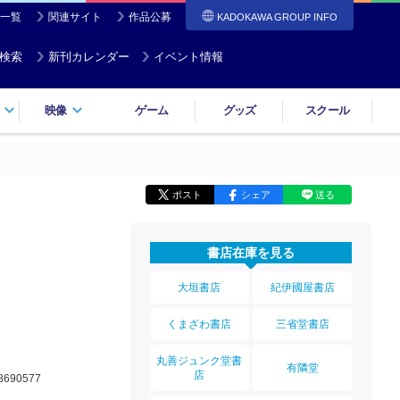
一覧
関連サイト
作品公募
KADOKAWA GROUP INFO
検索
新刊カレンダー
イベント情報
映像
ゲーム
グッズ
スクール
ポスト
シェア
送る
書店在庫を見る
大垣書店
紀伊國屋書店
くまざわ書店
三省堂書店
丸善ジュンク堂書
有隣堂
店
8690577