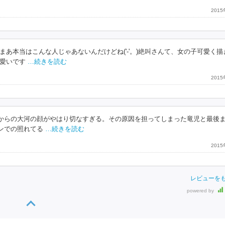
201
あ本当はこんな人じゃあないんだけどね('-'。)絶叫さんて、女の子可愛く描
愛いです
…続きを読む
201
からの大河の顔がやはり切なすぎる。その原因を担ってしまった竜児と最後
ンでの照れてる
…続きを読む
201
レビューを
powered by