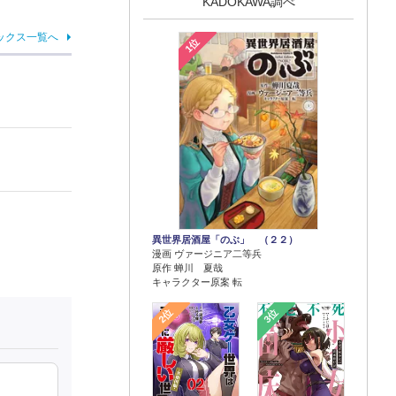
KADOKAWA調べ
ックス一覧へ
1位
異世界居酒屋「のぶ」 （２２）
漫画 ヴァージニア二等兵
原作 蝉川 夏哉
キャラクター原案 転
2位
3位