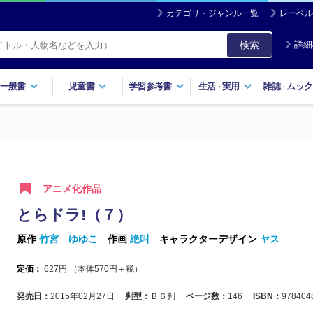
カテゴリ・ジャンル一覧
レーベル
検索
詳細
一般書
児童書
学習参考書
生活
実用
雑誌
ムック
・
・
アニメ化作品
とらドラ!（７）
原作
竹宮 ゆゆこ
作画
絶叫
キャラクターデザイン
ヤス
定価：
627
円 （本体
570
円＋税）
発売日：
2015年02月27日
判型：
Ｂ６判
ページ数：
146
ISBN：
978404