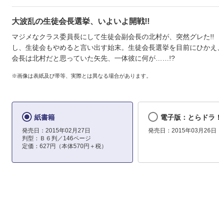
大波乱の生徒会長選挙、いよいよ開戦!!
マジメなクラス委員長にして生徒会副会長の北村が、突然グレた!!
し、生徒会もやめると言い出す始末。生徒会長選挙を目前にひかえ
会長は北村だと思っていた矢先、一体彼に何が……!?
※画像は表紙及び帯等、実際とは異なる場合があります。
紙書籍
電子版：とらドラ！(
発売日：2015年02月27日
発売日：2015年03月26日
判型：Ｂ６判／146ページ
定価：627円（本体570円＋税）