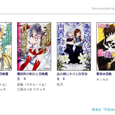
Recommended b
召喚魔
魔技科の剣士と召喚魔
あの娘にキスと白百合
最強★恋敵
王 ９
を 8
ＲＩＮＯ
ｎｇ）
孟倫（ＳＤｗｉｎｇ）
缶乃
ＨｕＮ
三原みつき ＣＨｕＮ
著者名「竹宮ゆ