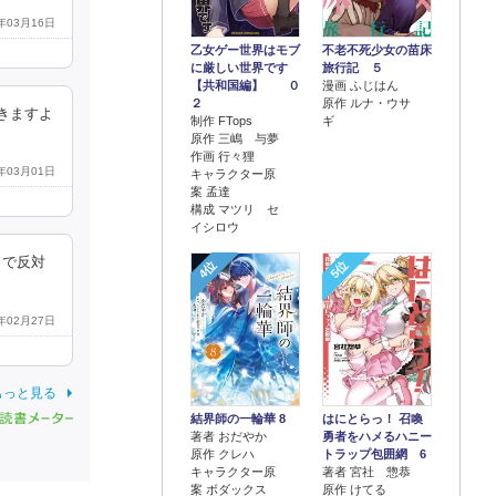
5年03月16日
乙女ゲー世界はモブ
不老不死少女の苗床
に厳しい世界です
旅行記 ５
【共和国編】 ０
漫画 ふじはん
２
原作 ルナ・ウサ
きますよ
制作 FTops
ギ
原作 三嶋 与夢
作画 行々狸
5年03月01日
キャラクター原
案 孟達
構成 マツリ セ
イシロウ
まで反対
4位
5位
5年02月27日
もっと見る
結界師の一輪華 8
はにとらっ！ 召喚
著者 おだやか
勇者をハメるハニー
原作 クレハ
トラップ包囲網 6
キャラクター原
著者 宮社 惣恭
案 ボダックス
原作 けてる