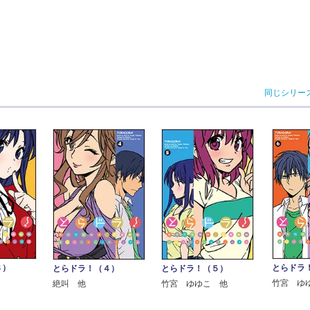
同じシリー
３）
とらドラ
とらドラ！（４）
とらドラ！（５）
竹宮 ゆ
絶叫 他
竹宮 ゆゆこ 他