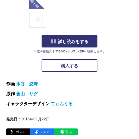
試し読みをする
※電子書籍ストアBOOK☆WALKERへ移動します。
購入する
作画
水谷 悠珠
原作
蒼山 サグ
キャラクターデザイン
てぃんくる
発売日：
2015年01月22日
ポスト
シェア
送る