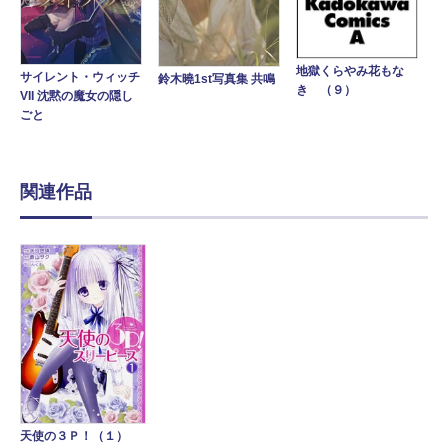
地獄くらやみ花もな
サイレント・ウィッチ
鈴木曉1st写真集 共鳴
き （９）
VII 沈黙の魔女の隠し
ごと
関連作品
天使の３Ｐ！（１）