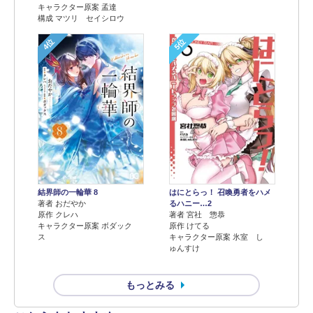
キャラクター原案 孟達
構成 マツリ セイシロウ
4位
5位
結界師の一輪華 8
はにとらっ！ 召喚勇者をハメ
著者 おだやか
るハニー…2
原作 クレハ
著者 宮社 惣恭
キャラクター原案 ボダック
原作 けてる
ス
キャラクター原案 氷室 し
ゅんすけ
もっとみる