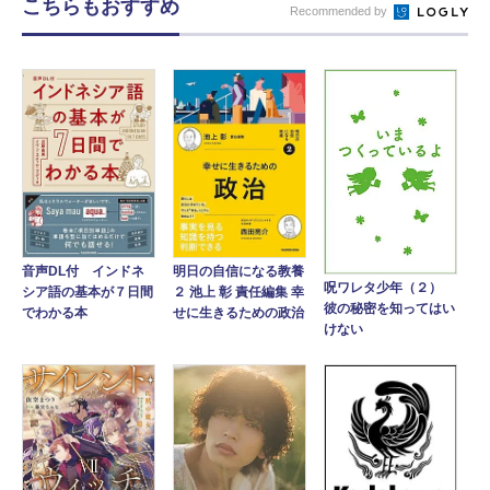
こちらもおすすめ
Recommended by
音声DL付 インドネ
明日の自信になる教養
呪ワレタ少年（２）
シア語の基本が７日間
２ 池上 彰 責任編集 幸
彼の秘密を知ってはい
でわかる本
せに生きるための政治
けない