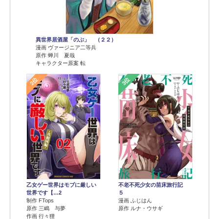
異世界居酒屋「のぶ」 （２２）
漫画 ヴァージニア二等兵
原作 蝉川 夏哉
キャラクター原案 転
2位
3位
乙女ゲー世界はモブに厳しい
不老不死少女の苗床旅行記
世界です【…2
５
制作 FTops
漫画 ふじはん
原作 三嶋 与夢
原作 ルナ・ウサギ
作画 行々狸