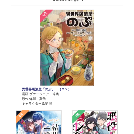
1位
異世界居酒屋「のぶ」 （２２）
漫画 ヴァージニア二等兵
原作 蝉川 夏哉
キャラクター原案 転
2位
3位