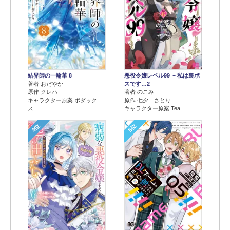
結界師の一輪華 8
悪役令嬢レベル99 ～私は裏ボ
著者 おだやか
スです…2
原作 クレハ
著者 のこみ
キャラクター原案 ボダック
原作 七夕 さとり
ス
キャラクター原案 Tea
4位
5位