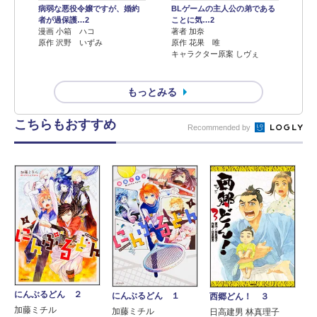
病弱な悪役令嬢ですが、婚約
BLゲームの主人公の弟である
者が過保護…2
ことに気…2
漫画 小箱 ハコ
著者 加奈
原作 沢野 いずみ
原作 花果 唯
キャラクター原案 しヴぇ
もっとみる
こちらもおすすめ
Recommended by
にんぶるどん ２
にんぶるどん １
西郷どん！ ３
加藤ミチル
加藤ミチル
日高建男 林真理子