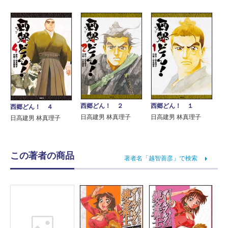
西郷どん！ ２
西郷どん！ １
西郷どん！ ４
日高建男 林真理子
日高建男 林真理子
日高建男 林真理子
この著者の商品
著者名「越智善彦」で検索