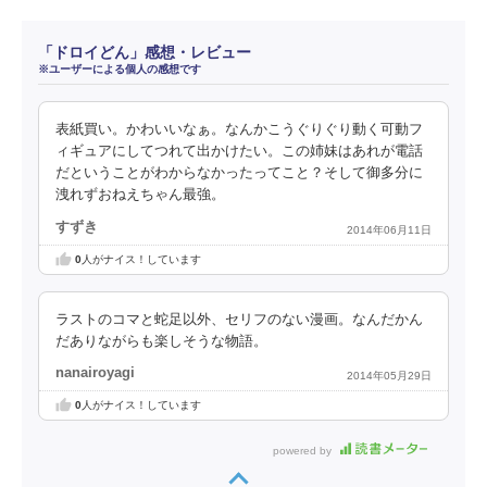
「ドロイどん」感想・レビュー
※ユーザーによる個人の感想です
表紙買い。かわいいなぁ。なんかこうぐりぐり動く可動フ
ィギュアにしてつれて出かけたい。この姉妹はあれが電話
だということがわからなかったってこと？そして御多分に
洩れずおねえちゃん最強。
すずき
2014年06月11日
0
人がナイス！しています
ラストのコマと蛇足以外、セリフのない漫画。なんだかん
だありながらも楽しそうな物語。
nanairoyagi
2014年05月29日
0
人がナイス！しています
powered by