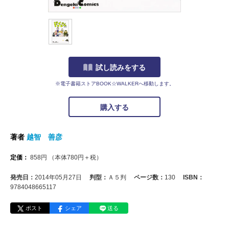
試し読みをする
※電子書籍ストアBOOK☆WALKERへ移動します。
購入する
著者
越智 善彦
定価：
858
円
（本体
780
円＋税）
発売日：
2014年05月27日
判型：
Ａ５判
ページ数：
130
ISBN：
9784048665117
ポスト
シェア
送る