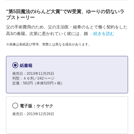
“第5回魔法のiらんど大賞”でW受賞、ゆーりの切ないラ
ブストーリー
父の手術費用のため、父の主治医・綾希のもとで働く契約をした
高3の春陽。次第に惹かれていく彼には、婚
…続きを読む
※画像は表紙及び帯等、実際とは異なる場合があります。
紙書籍
発売日：2013年11月25日
判型：Ａ６判／242ページ
定価：562円（本体520円＋税）
電子版：ケイヤク
発売日：2013年12月26日