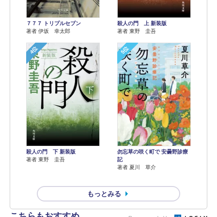
７７７ トリプルセブン
殺人の門 上 新装版
著者 伊坂 幸太郎
著者 東野 圭吾
4位
5位
殺人の門 下 新装版
勿忘草の咲く町で 安曇野診療
著者 東野 圭吾
記
著者 夏川 草介
もっとみる
こちらもおすすめ