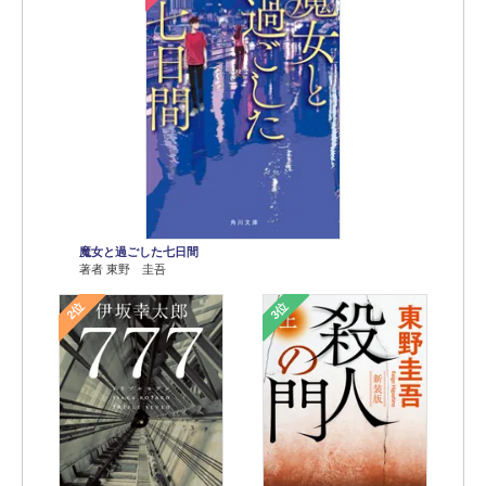
魔女と過ごした七日間
著者 東野 圭吾
2位
3位