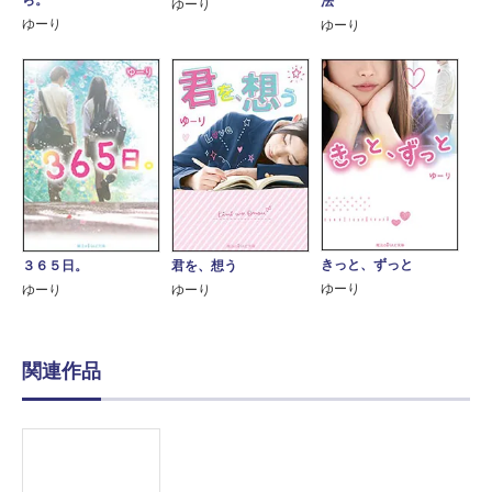
法
ゆーり
ゆーり
ゆーり
きっと、ずっと
３６５日。
君を、想う
ゆーり
ゆーり
ゆーり
関連作品