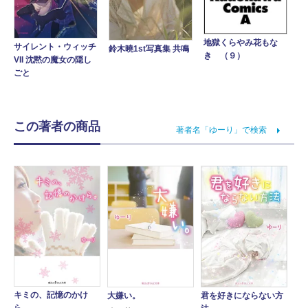
地獄くらやみ花もな
サイレント・ウィッチ
鈴木曉1st写真集 共鳴
き （９）
VII 沈黙の魔女の隠し
ごと
この著者の商品
著者名「ゆーり」で検索
キミの、記憶のかけ
大嫌い。
君を好きにならない方
ら。