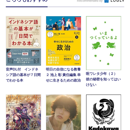
Recommended by
音声DL付 インドネ
明日の自信になる教養
呪ワレタ少年（２）
シア語の基本が７日間
２ 池上 彰 責任編集 幸
彼の秘密を知ってはい
でわかる本
せに生きるための政治
けない