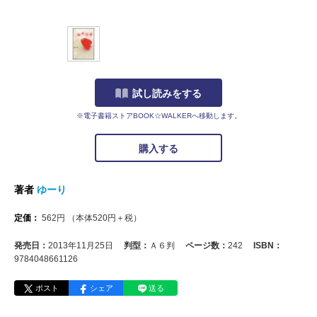
試し読みをする
※電子書籍ストアBOOK☆WALKERへ移動します。
購入する
著者
ゆーり
定価：
562
円
（本体
520
円＋税）
発売日：
2013年11月25日
判型：
Ａ６判
ページ数：
242
ISBN：
9784048661126
ポスト
シェア
送る