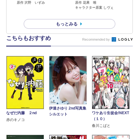
原作 沢野 いずみ
原作 花果 唯
キャラクター原案 しヴぇ
もっとみる
こちらもおすすめ
Recommended by
伊達さゆり 2nd写真集
ワケあり生徒会!NEXT
なぜだ内藤 ２nd
シルエット
（１０）
赤のキノコ
春川こばと