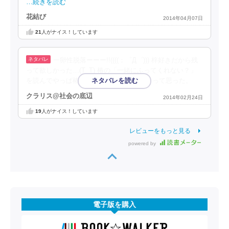
…続きを読む
花結び
2014年04月07日
21
人がナイス！しています
一卵性脱落ーーー!!((((；゜Д゜))) 梓好きだから残
って欲しかった…(T_T) 椿の「一緒にふってくれない？」
を読んでやっぱ椿はお兄ちゃんなんだな～って思った。
クラリス@社会の底辺
2014年02月24日
19
人がナイス！しています
レビューをもっと見る
powered by
電子版を購入