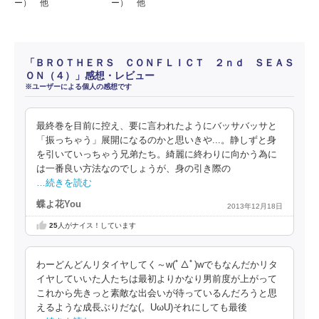
ー） 他
ー） 他
「ＢＲＯＴＨＥＲＳ ＣＯＮＦＬＩＣＴ ２ｎｄ ＳＥＡＳ
ＯＮ（４）」感想・レビュー
※ユーザーによる個人の感想です
最終巻を目前に控え、要に言われたようにバッサバッサと
「振っちゃう」展開になるのかと思いきや...。静しずと身
を引いていっちゃう兄弟たち。綺麗に終わりに向かう為に
は一番良い方法なのでしょうが、身の引き際の
…続きを読む
蝶よ花You
2013年12月18日
25
人がナイス！しています
わーどんどんリタイヤしてく～w(ﾟ△ﾟ)wでもなんだかリタ
イヤしていいた人たちは最初よりかなり男前度が上がって
これから先きっと素敵な出会いが待っているんだろうと思
えるような成長ぶりだな(。UωU)それにしても最後