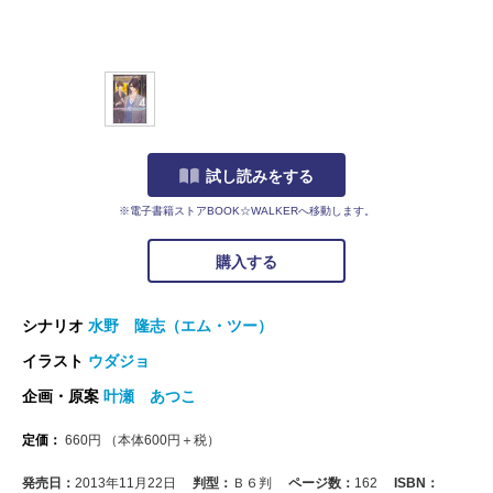
試し読みをする
※電子書籍ストアBOOK☆WALKERへ移動します。
購入する
シナリオ
水野 隆志（エム・ツー）
イラスト
ウダジョ
企画・原案
叶瀬 あつこ
定価：
660
円
（本体
600
円＋税）
発売日：
2013年11月22日
判型：
Ｂ６判
ページ数：
162
ISBN：