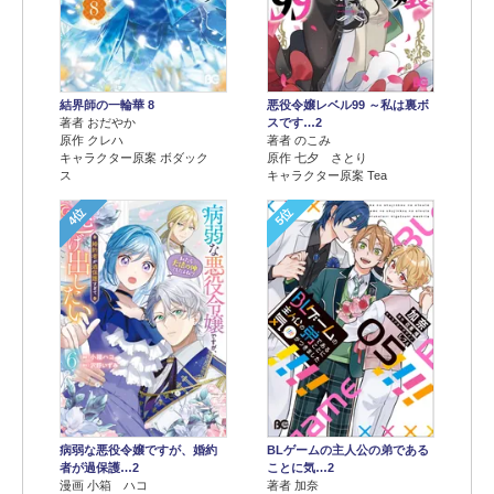
結界師の一輪華 8
悪役令嬢レベル99 ～私は裏ボ
著者 おだやか
スです…2
原作 クレハ
著者 のこみ
キャラクター原案 ボダック
原作 七夕 さとり
ス
キャラクター原案 Tea
4位
5位
病弱な悪役令嬢ですが、婚約
BLゲームの主人公の弟である
者が過保護…2
ことに気…2
漫画 小箱 ハコ
著者 加奈