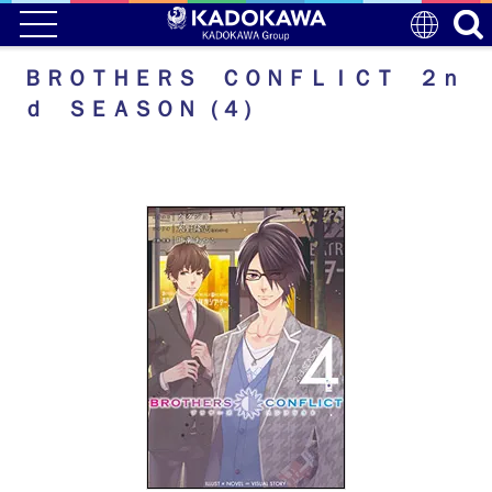
ＢＲＯＴＨＥＲＳ ＣＯＮＦＬＩＣＴ ２ｎ
ｄ ＳＥＡＳＯＮ（４）