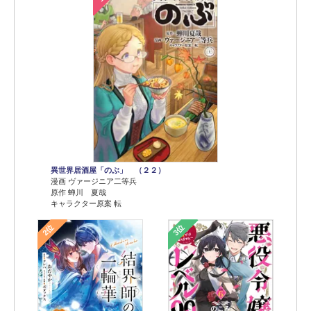
異世界居酒屋「のぶ」 （２２）
漫画 ヴァージニア二等兵
原作 蝉川 夏哉
キャラクター原案 転
2位
3位