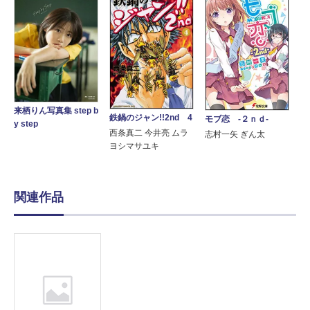
来栖りん写真集 step b
鉄鍋のジャン!!2nd 4
モブ恋 ‐２ｎｄ‐
y step
西条真二 今井亮 ムラ
志村一矢 ぎん太
ヨシマサユキ
関連作品