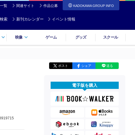
一覧
関連サイト
作品公募
KADOKAWA GROUP INFO
検索
新刊カレンダー
イベント情報
映像
ゲーム
グッズ
スクール
ポスト
シェア
送る
電子版を購入
8919715