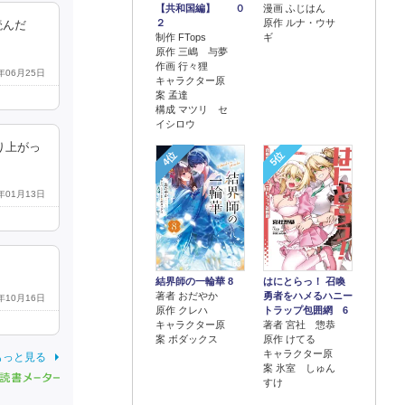
【共和国編】 ０
漫画 ふじはん
２
原作 ルナ・ウサ
読んだ
制作 FTops
ギ
原作 三嶋 与夢
作画 行々狸
5年06月25日
キャラクター原
案 孟達
構成 マツリ セ
イシロウ
り上がっ
4位
5位
4年01月13日
結界師の一輪華 8
はにとらっ！ 召喚
著者 おだやか
勇者をハメるハニー
3年10月16日
原作 クレハ
トラップ包囲網 6
キャラクター原
著者 宮社 惣恭
案 ボダックス
原作 けてる
キャラクター原
もっと見る
案 氷室 しゅん
すけ