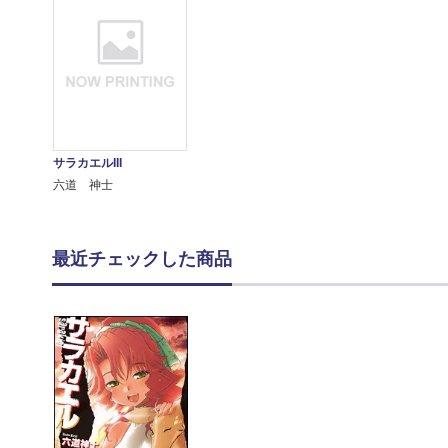
サラカエルIII
六道 神士
最近チェックした商品