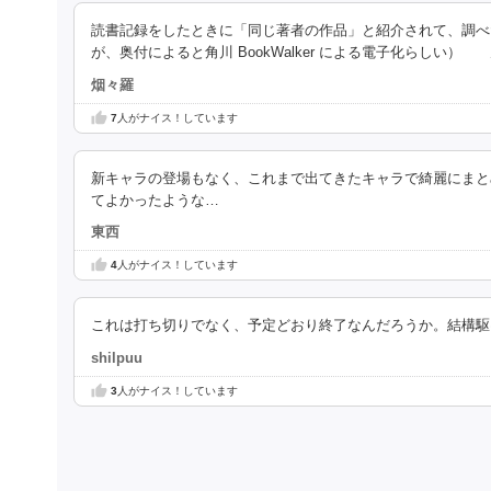
読書記録をしたときに「同じ著者の作品」と紹介されて、調べたら
が、奥付によると角川 BookWalker による電子化らしい）
烟々羅
7
人がナイス！しています
新キャラの登場もなく、これまで出てきたキャラで綺麗にまと
てよかったような…
東西
4
人がナイス！しています
これは打ち切りでなく、予定どおり終了なんだろうか。結構駆
shilpuu
3
人がナイス！しています