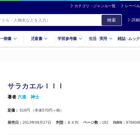
カテゴリ・ジャンル一覧
レーベル
検索
詳細
一般書
児童書
学習参考書
生活
実用
雑誌
ムック
・
・
サラカエルＩＩＩ
著者
六道 神士
定価：
616
円 （本体
570
円＋税）
発売日：
2013年09月27日
判型：
Ｂ６判
ページ数：
162
ISBN：
978404