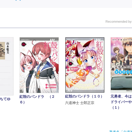
Recommended b
紅殻のパンドラ（１０）
元勇者、今は
紅殻のパンドラ （２
朽ちてゆ
ドライバー
６）
六道神士 士郎正宗
（１）