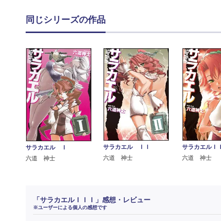
同じシリーズの作品
サラカエル ＩＩ
サラカエルＩ
サラカエル Ｉ
六道 神士
六道 神士
六道 神士
「サラカエルＩＩＩ」感想・レビュー
※ユーザーによる個人の感想です