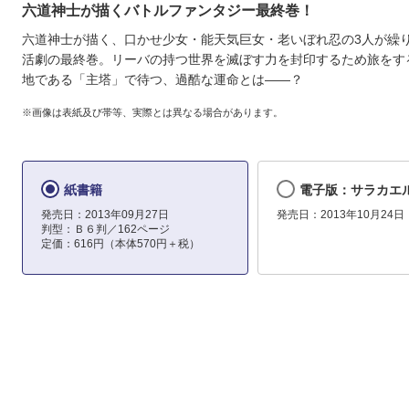
六道神士が描くバトルファンタジー最終巻！
六道神士が描く、口かせ少女・能天気巨女・老いぼれ忍の3人が繰
活劇の最終巻。リーバの持つ世界を滅ぼす力を封印するため旅をす
地である「主塔」で待つ、過酷な運命とは――？
※画像は表紙及び帯等、実際とは異なる場合があります。
紙書籍
電子版：サラカエルI
発売日：2013年09月27日
発売日：2013年10月24日
判型：Ｂ６判／162ページ
定価：616円（本体570円＋税）