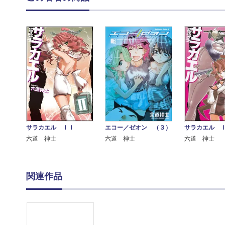
サラカエル ＩＩ
エコー／ゼオン （３）
サラカエル 
六道 神士
六道 神士
六道 神士
関連作品