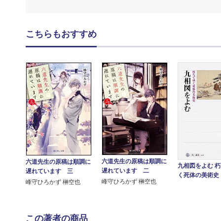
こちらもおすすめ
六道先生の原稿は順調に
六道先生の原稿は順調に
九相図をよむ 
遅れています 二
遅れています 三
く死体の美術史
峰守ひろかず 榊空也
峰守ひろかず 榊空也
この著者の商品