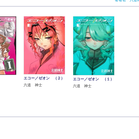
著者名「六道
エコー／ゼオン （２）
Ｉ
エコー／ゼオン （１）
六道 神士
六道 神士