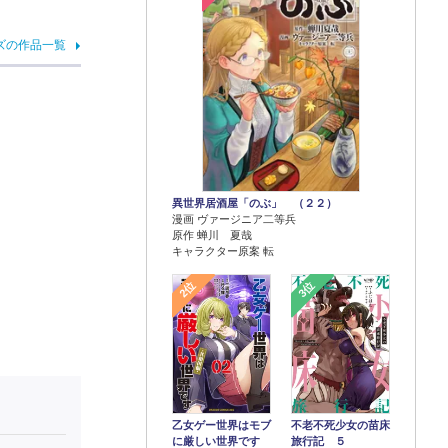
ズの作品一覧
異世界居酒屋「のぶ」 （２２）
漫画 ヴァージニア二等兵
原作 蝉川 夏哉
キャラクター原案 転
2位
3位
乙女ゲー世界はモブ
不老不死少女の苗床
に厳しい世界です
旅行記 ５