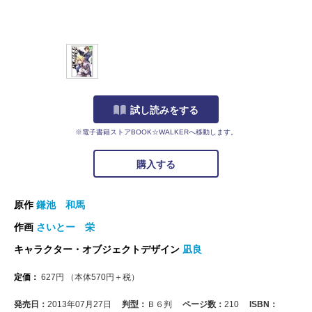
試し読みをする
※電子書籍ストアBOOK☆WALKERへ移動します。
購入する
原作
鎌池 和馬
作画
さいとー 栄
キャラクター・オブジェクトデザイン
凪良
定価：
627
円
（本体
570
円＋税）
発売日：
2013年07月27日
判型：
Ｂ６判
ページ数：
210
ISBN：