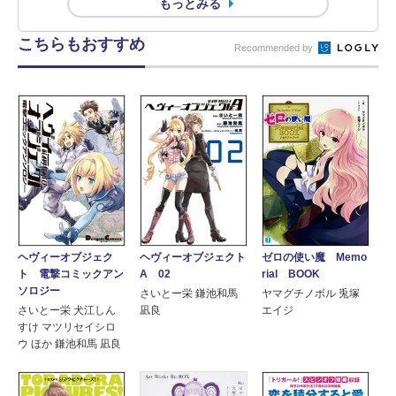
もっとみる
こちらもおすすめ
Recommended by
ゼロの使い魔 Memo
ヘヴィーオブジェク
ヘヴィーオブジェクト
rial BOOK
ト 電撃コミックアン
A 02
ソロジー
ヤマグチノボル 兎塚
さいとー栄 鎌池和馬
エイジ
さいとー栄 犬江しん
凪良
すけ マツリセイシロ
ウ ほか 鎌池和馬 凪良