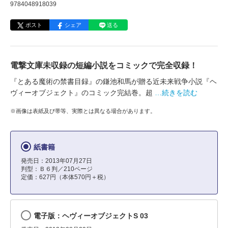
9784048918039
ポスト
シェア
送る
電撃文庫未収録の短編小説をコミックで完全収録！
『とある魔術の禁書目録』の鎌池和馬が贈る近未来戦争小説『ヘ
ヴィーオブジェクト』のコミック完結巻。超
…続きを読む
※画像は表紙及び帯等、実際とは異なる場合があります。
紙書籍
発売日：2013年07月27日
判型：Ｂ６判／210ページ
定価：627円（本体570円＋税）
電子版：ヘヴィーオブジェクトS 03