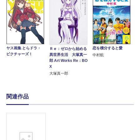
恋を積分すると愛
ヤス画集 とらドラ・
Ｒｅ：ゼロから始める
ピクチャーズ！
異世界生活 大塚真一
中村航
郎 Art Works Re：BO
X
大塚真一郎
関連作品