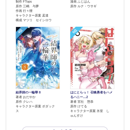
制作 FTops
漫画 ふじはん
原作 三嶋 与夢
原作 ルナ・ウサギ
作画 行々狸
キャラクター原案 孟達
構成 マツリ セイシロウ
4位
5位
結界師の一輪華 8
はにとらっ！ 召喚勇者をハメ
著者 おだやか
るハニー…2
原作 クレハ
著者 宮社 惣恭
キャラクター原案 ボダック
原作 けてる
ス
キャラクター原案 氷室 し
ゅんすけ