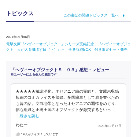
トピックス
この書誌の関連トピックス一覧へ
2021年09月06日
電撃文庫『ヘヴィーオブジェクト』シリーズ完結記念、『へヴィーオブジェ
クト 人が人を滅ぼす日（下）』＋「全巻収納BOX」付き限定セット発売
「ヘヴィーオブジェクトＳ ０３」感想・レビュー
※ユーザーによる個人の感想です
★★★★★積読消化。オセアニア編の完結と、文庫未収録
短編のコミカライズを収録。多国籍軍として肩を並べたの
も昔の話。空白地帯となったオセアニアの覇権をめぐり、
信心組織と正統王国のオブジェクトが激突するといっ
…続きを読む
わたー
2021年10月17日
14
人がナイス！しています