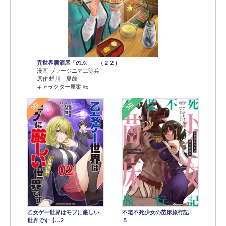
異世界居酒屋「のぶ」 （２２）
漫画 ヴァージニア二等兵
原作 蝉川 夏哉
キャラクター原案 転
2位
3位
乙女ゲー世界はモブに厳しい
不老不死少女の苗床旅行記
世界です【…2
５