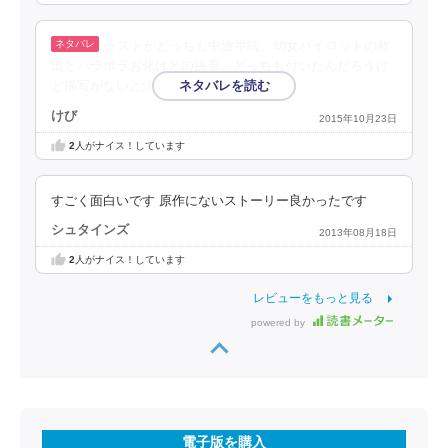
ラストがどっちも中途半端。幼女パイロットの救
出とパラボラお化けとの決着、どっちも付いたんだろうけ
ど描写がないと消化不良。
けび
2015年10月23日
2
人がナイス！しています
すごく面白いです 原作にないストーリー良かったです
シュタインズ
2013年08月18日
2
人がナイス！しています
レビューをもっと見る
powered by
電子版を購入