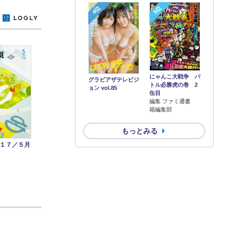
4位
5位
y
にゃんこ大戦争 バ
グラビアザテレビジ
トル必勝虎の巻 2
ョン vol.85
缶目
編集 ファミ通書
籍編集部
もっとみる
１７／５月