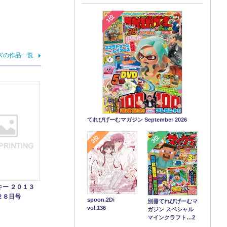
1位
ズの作品一覧
てれびげーむマガジン September 2026
2位
3位
キー ２０１３
２８日号
spoon.2Di
別冊てれびげーむマ
vol.136
ガジン スペシャル
マインクラフト…2