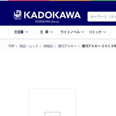
文芸書
文庫
ライトノベル
コミック
TOP
雑誌・ムック
情報誌
週刊アスキー
週刊アスキー ２０１３