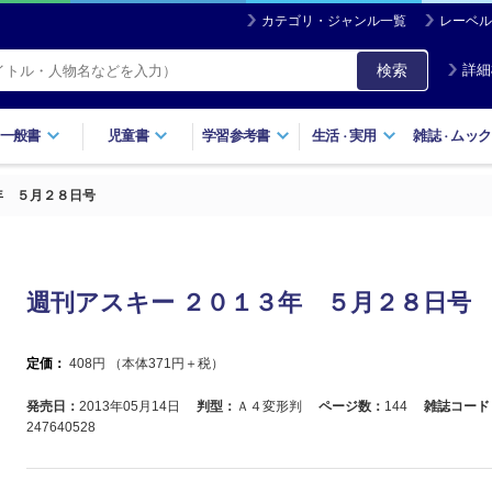
カテゴリ・ジャンル一覧
レーベル
検索
詳細
一般書
児童書
学習参考書
生活
実用
雑誌
ムック
・
・
年 ５月２８日号
週刊アスキー ２０１３年 ５月２８日号
定価：
408
円 （本体
371
円＋税）
発売日：
2013年05月14日
判型：
Ａ４変形判
ページ数：
144
雑誌コード
247640528