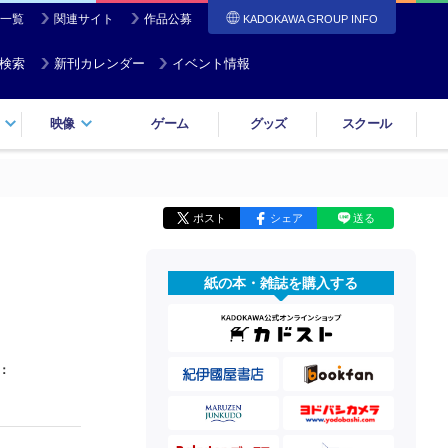
一覧
関連サイト
作品公募
KADOKAWA GROUP INFO
検索
新刊カレンダー
イベント情報
映像
ゲーム
グッズ
スクール
ポスト
シェア
送る
紙の本・雑誌を購入する
：