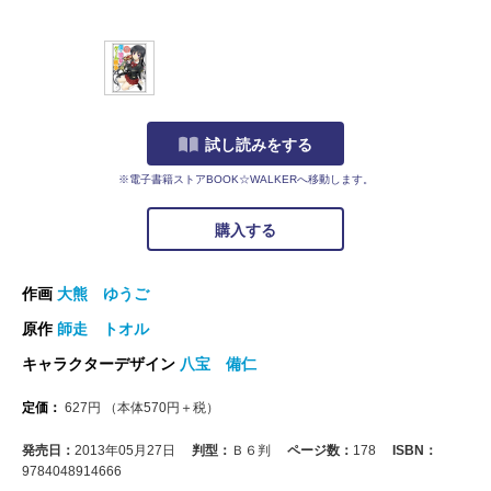
試し読みをする
※電子書籍ストアBOOK☆WALKERへ移動します。
購入する
作画
大熊 ゆうご
原作
師走 トオル
キャラクターデザイン
八宝 備仁
定価：
627
円
（本体
570
円＋税）
発売日：
2013年05月27日
判型：
Ｂ６判
ページ数：
178
ISBN：
9784048914666