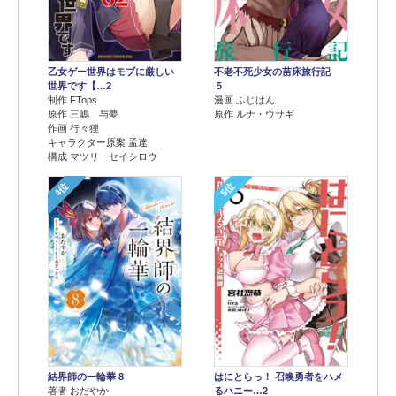
乙女ゲー世界はモブに厳しい
不老不死少女の苗床旅行記
世界です【…2
５
制作 FTops
漫画 ふじはん
原作 三嶋 与夢
原作 ルナ・ウサギ
作画 行々狸
キャラクター原案 孟達
構成 マツリ セイシロウ
4位
5位
結界師の一輪華 8
はにとらっ！ 召喚勇者をハメ
著者 おだやか
るハニー…2