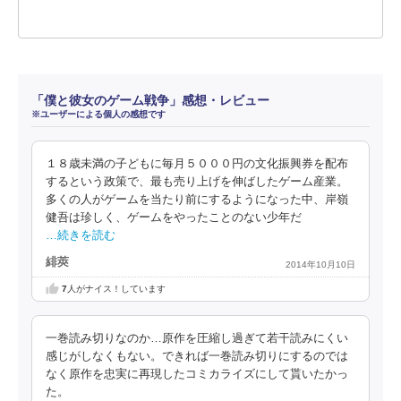
「僕と彼女のゲーム戦争」感想・レビュー
※ユーザーによる個人の感想です
１８歳未満の子どもに毎月５０００円の文化振興券を配布
するという政策で、最も売り上げを伸ばしたゲーム産業。
多くの人がゲームを当たり前にするようになった中、岸嶺
健吾は珍しく、ゲームをやったことのない少年だ
…続きを読む
緋莢
2014年10月10日
7
人がナイス！しています
一巻読み切りなのか…原作を圧縮し過ぎて若干読みにくい
感じがしなくもない。できれば一巻読み切りにするのでは
なく原作を忠実に再現したコミカライズにして貰いたかっ
た。