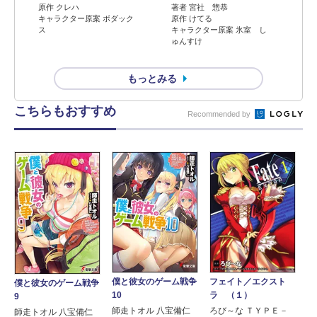
原作 クレハ
著者 宮社 惣恭
キャラクター原案 ボダック
原作 けてる
ス
キャラクター原案 氷室 し
ゅんすけ
もっとみる
こちらもおすすめ
Recommended by
僕と彼女のゲーム戦争
フェイト／エクスト
僕と彼女のゲーム戦争
10
ラ （１）
9
師走トオル 八宝備仁
ろび～な ＴＹＰＥ－
師走トオル 八宝備仁