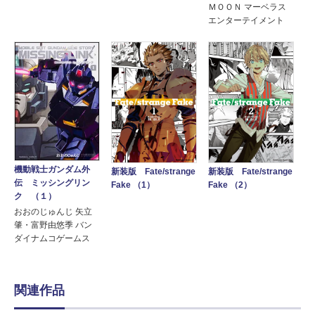
ＭＯＯＮ マーベラス
エンターテイメント
機動戦士ガンダム外
新装版 Fate/strange
新装版 Fate/strange
伝 ミッシングリン
Fake （1）
Fake （2）
ク （１）
おおのじゅんじ 矢立
肇・富野由悠季 バン
ダイナムコゲームス
関連作品