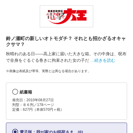
鈴ノ瀬町の新しいオトモダチ？ それとも招かざるオキャ
クサマ？
秋晴れのある日――高上家に届いた大きな箱。その中身は、呪布
で全身をぐるぐる巻きに拘束された女の子だ
…続きを読む
※画像は表紙及び帯等、実際とは異なる場合があります。
紙書籍
発売日：2010年08月27日
判型：Ｂ６判／178ページ
定価：627円（本体570円＋税）
電子版：我が家のお稲荷さま。(6)