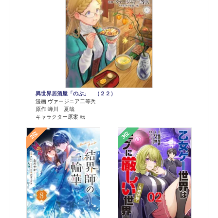
異世界居酒屋「のぶ」 （２２）
漫画 ヴァージニア二等兵
原作 蝉川 夏哉
キャラクター原案 転
2位
3位