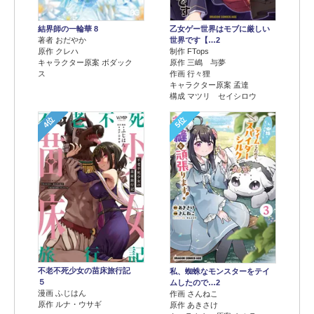
結界師の一輪華 8
乙女ゲー世界はモブに厳しい
著者 おだやか
世界です【…2
原作 クレハ
制作 FTops
キャラクター原案 ボダック
原作 三嶋 与夢
ス
作画 行々狸
キャラクター原案 孟達
構成 マツリ セイシロウ
4位
5位
不老不死少女の苗床旅行記
私、蜘蛛なモンスターをテイ
５
ムしたので…2
漫画 ふじはん
作画 さんねこ
原作 ルナ・ウサギ
原作 あきさけ