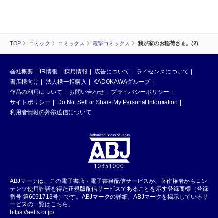
TOP
コミック
コミックス
電撃コミックス
我が家のお稲荷さま。(2)
会社概要
IR情報
採用情報
広告について
ライセンスについて
書店様向け
法人様一括購入
KADOKAWAグループ
作品の利用について
お問い合わせ
プライバシーポリシー
サイトポリシー
Do Not Sell or Share My Personal Information
利用者情報の外部送信について
ABJマークは、この電子書店・電子書籍配信サービスが、著作権者からコン
テンツ使用許諾を得た正規版配信サービスであることを示す登録商標（登録
番号 第6091713号）です。ABJマークの詳細、ABJマークを掲示しているサ
ービスの一覧はこちら。
https://aebs.or.jp/