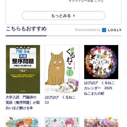
キャラクター原案 しヴぇ
もっとみる
こちらもおすすめ
Recommended by
はぴはぴ くるねこ
カレンダー 2025
ねこまたの町
大学入試 門脇渉の
はぴはぴ くるねこ
英語［整序問題］が面
13
白いほど解ける本