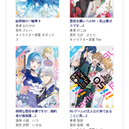
結界師の一輪華 8
悪役令嬢レベル99 ～私は裏ボ
著者 おだやか
スです…2
原作 クレハ
著者 のこみ
キャラクター原案 ボダック
原作 七夕 さとり
ス
キャラクター原案 Tea
4位
5位
病弱な悪役令嬢ですが、婚約
BLゲームの主人公の弟である
者が過保護…2
ことに気…2
漫画 小箱 ハコ
著者 加奈
原作 沢野 いずみ
原作 花果 唯