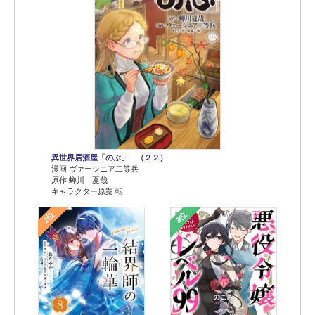
異世界居酒屋「のぶ」 （２２）
漫画 ヴァージニア二等兵
原作 蝉川 夏哉
キャラクター原案 転
2位
3位