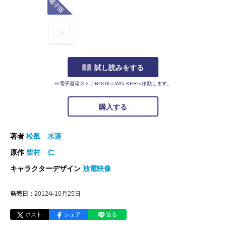
試し読みをする
※電子書籍ストアBOOK☆WALKERへ移動します。
購入する
著者
松風 水蓮
原作
柴村 仁
キャラクターデザイン
放電映像
発売日：
2012年10月25日
ポスト
シェア
送る