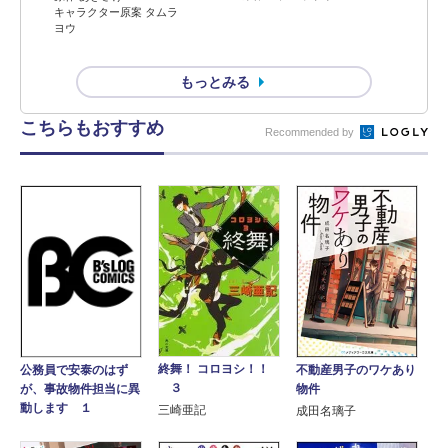
キャラクター原案 タムラ
ヨウ
もっとみる
こちらもおすすめ
Recommended by
終舞！ コロヨシ！！
不動産男子のワケあり
公務員で安泰のはず
３
物件
が、事故物件担当に異
動します １
三崎亜記
成田名璃子