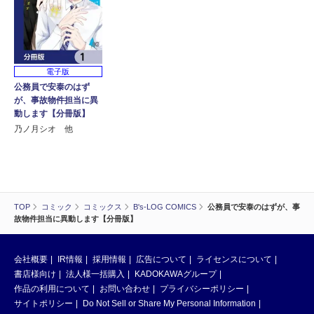
電子版
公務員で安泰のはず
が、事故物件担当に異
動します【分冊版】
乃ノ月シオ 他
TOP
コミック
コミックス
B's-LOG COMICS
公務員で安泰のはずが、事
故物件担当に異動します【分冊版】
会社概要
IR情報
採用情報
広告について
ライセンスについて
書店様向け
法人様一括購入
KADOKAWAグループ
作品の利用について
お問い合わせ
プライバシーポリシー
サイトポリシー
Do Not Sell or Share My Personal Information