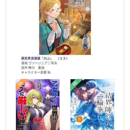
異世界居酒屋「のぶ」 （２２）
漫画 ヴァージニア二等兵
原作 蝉川 夏哉
キャラクター原案 転
2位
3位