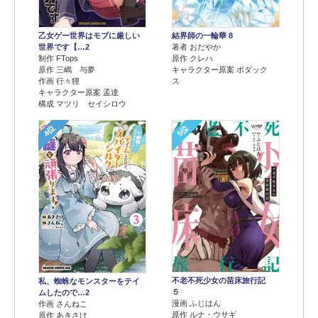
乙女ゲー世界はモブに厳しい
結界師の一輪華 8
世界です【…2
著者 おだやか
制作 FTops
原作 クレハ
原作 三嶋 与夢
キャラクター原案 ボダック
作画 行々狸
ス
キャラクター原案 孟達
構成 マツリ セイシロウ
4位
5位
不老不死少女の苗床旅行記
私、蜘蛛なモンスターをテイ
５
ムしたので…2
漫画 ふじはん
作画 さんねこ
原作 ルナ・ウサギ
原作 あきさけ