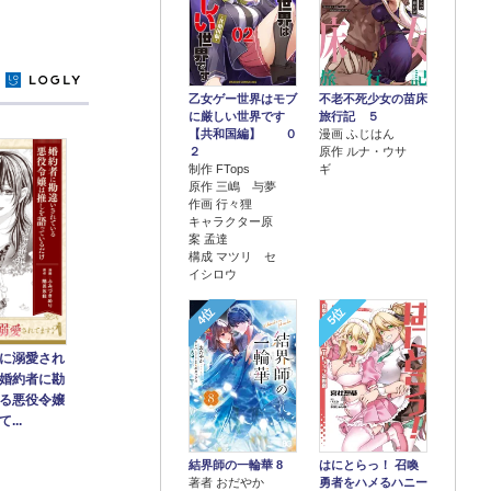
y
乙女ゲー世界はモブ
不老不死少女の苗床
に厳しい世界です
旅行記 ５
【共和国編】 ０
漫画 ふじはん
２
原作 ルナ・ウサ
制作 FTops
ギ
原作 三嶋 与夢
作画 行々狸
キャラクター原
案 孟達
構成 マツリ セ
イシロウ
4位
5位
に溺愛され
婚約者に勘
る悪役令嬢
...
結界師の一輪華 8
はにとらっ！ 召喚
著者 おだやか
勇者をハメるハニー