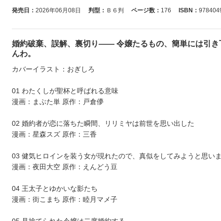
発売日：
2026年06月08日
判型：
Ｂ６判
ページ数：
176
ISBN：
978404
婚約破棄、誤解、裏切り―― 令嬢たるもの、簡単には引き
んわ。
カバーイラスト：おぎしろ
01 わたくしが聖杯と呼ばれる意味
漫画：まぶた単 原作：戸倉儚
02 婚約者が恋に落ちた瞬間、リリミヤは前世を思い出した
漫画：星森スズ 原作：三香
03 健気ヒロインを装う女が現れたので、真似をしてみようと思い
漫画：夜田大空 原作：えんどう豆
04 王太子とゆかいな影たち
漫画：街こまち 原作：睦月マメ子