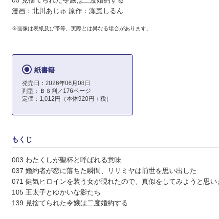
05 見捨てられた令嬢は二度婚約する
漫画：北川あじゅ 原作：瀬嵐しるん
※画像は表紙及び帯等、実際とは異なる場合があります。
紙書籍
発売日：2026年06月08日
判型：Ｂ６判／176ページ
定価：1,012円（本体920円＋税）
もくじ
003 わたくしが聖杯と呼ばれる意味
037 婚約者が恋に落ちた瞬間、リリミヤは前世を思い出した
071 健気ヒロインを装う女が現れたので、真似をしてみようと思い
105 王太子とゆかいな影たち
139 見捨てられた令嬢は二度婚約する