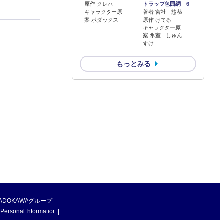
原作 クレハ
トラップ包囲網 6
キャラクター原
著者 宮社 惣恭
案 ボダックス
原作 けてる
キャラクター原
案 氷室 しゅん
すけ
もっとみる
ADOKAWAグループ
 Personal Information