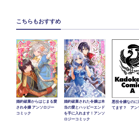
こちらもおすすめ
婚約破棄からはじまる愛
婚約破棄された令嬢は本
悪役令嬢なのに
され令嬢 アンソロジー
当の愛とハッピーエンド
てます？ アン
コミック
を手に入れます！アンソ
ロジーコミック