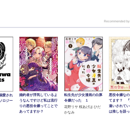
Recommended b
転生先が少女漫画の白豚
悪役令嬢なの
婚約者が浮気しているよ
溺愛され
令嬢だった １
てます？ 『
うなんですけど私は流行
ソロジー
違いされてい
りの悪役令嬢ってことで
花野リサ 桜あげは ひだ
は推しを語って
あってますか？
かなみ