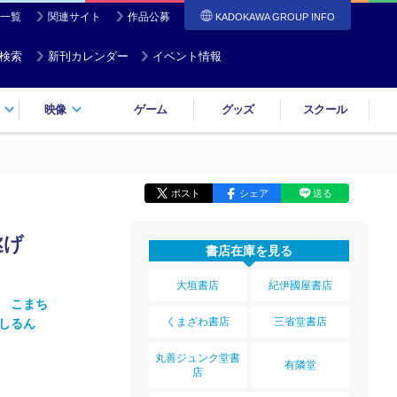
一覧
関連サイト
作品公募
KADOKAWA GROUP INFO
検索
新刊カレンダー
イベント情報
映像
ゲーム
グッズ
スクール
ポスト
シェア
送る
遂げ
書店在庫を見る
大垣書店
紀伊國屋書店
 こまち
くまざわ書店
三省堂書店
しるん
丸善ジュンク堂書
有隣堂
店