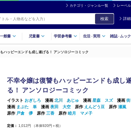
カテゴリ・ジャンル一覧
レーベル
検索
詳細
一般書
児童書
学習参考書
生活
実用
雑誌
ムック
・
・
もハッピーエンドも成し遂げる！ アンソロジーコミック
不幸令嬢は復讐もハッピーエンドも成し
る！ アンソロジーコミック
イラスト
おぎしろ
漫画
北川 あじゅ
漫画
星森 スズ
漫画
街
漫画
まぶた 単
漫画
夜田 大空
原作
えんどう豆
原作
瀬嵐 
原作
戸倉 儚
原作
三香
原作
睦月 マメ子
定価：
1,012
円 （本体
920
円＋税）