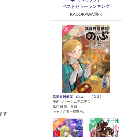
ベストセラーランキング
KADOKAWA調べ
1位
異世界居酒屋「のぶ」 （２２）
漫画 ヴァージニア二等兵
原作 蝉川 夏哉
キャラクター原案 転
ます
2位
3位