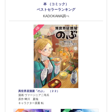
本 （コミック）
ベストセラーランキング
KADOKAWA調べ
1位
異世界居酒屋「のぶ」 （２２）
漫画 ヴァージニア二等兵
原作 蝉川 夏哉
キャラクター原案 転