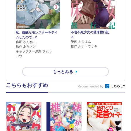
不老不死少女の苗床旅行記
私、蜘蛛なモンスターをテイ
５
ムしたので…2
漫画 ふじはん
作画 さんねこ
原作 ルナ・ウサギ
原作 あきさけ
キャラクター原案 タムラ
ヨウ
もっとみる
こちらもおすすめ
Recommended by