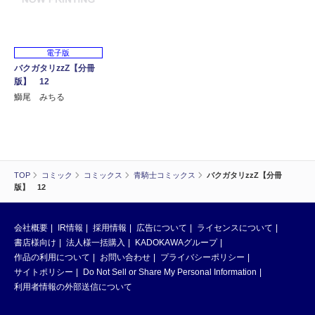
電子版
バクガタリzzZ【分冊
版】 12
鰤尾 みちる
TOP
コミック
コミックス
青騎士コミックス
バクガタリzzZ【分冊
版】 12
会社概要
IR情報
採用情報
広告について
ライセンスについて
書店様向け
法人様一括購入
KADOKAWAグループ
作品の利用について
お問い合わせ
プライバシーポリシー
サイトポリシー
Do Not Sell or Share My Personal Information
利用者情報の外部送信について