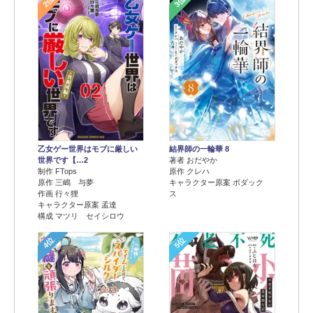
2位
3位
乙女ゲー世界はモブに厳しい
結界師の一輪華 8
世界です【…2
著者 おだやか
制作 FTops
原作 クレハ
原作 三嶋 与夢
キャラクター原案 ボダック
作画 行々狸
ス
キャラクター原案 孟達
構成 マツリ セイシロウ
4位
5位