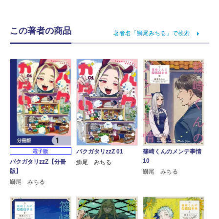
この著者の商品
著者名「鰤尾みちる」で検索
バクガタリzzZ 01
篠崎くんのメンテ事情
電子版
10
バクガタリzzZ【分冊
鰤尾 みちる
版】
鰤尾 みちる
鰤尾 みちる