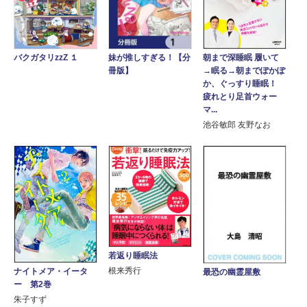
朝まで深睡眠 履いて
妹が推しすぎる！【分
バクガタリzzZ １
→眠る→朝までぽかぽ
冊版】
か、ぐっすり睡眠！
疲れとり足首ウォー
マ...
池谷敏郎 友野なお
若返り睡眠法
根来秀行
ナイトメア・イータ
最恐の幽霊屋敷
ー 第2巻
朱子すず