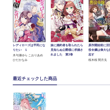
レディローズは平民にな
原作開始前に没
妹に婚約者を取られたら
りたい １
役令嬢は偉大な
見知らぬ公爵様に求婚さ
志す
れました 第3巻
木与瀬ゆら こおりあめ
ひだかなみ
桜木桜 閏月戈
最近チェックした商品