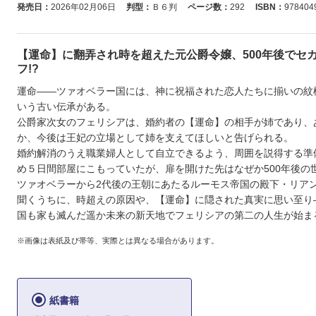
発売日：
2026年02月06日
判型：
Ｂ６判
ページ数：
292
ISBN：
978404
【運命】に翻弄され時を超えた元公爵令嬢、500年後でセ
フ!?
運命――ツァオベラー国には、神に祝福された恋人たちに揃いの紋
いう古い伝承がある。
公爵家次女のフェリシアは、婚約者の【運命】の相手が姉であり、
か、今後は王妃の立場として姉を支えてほしいと告げられる。
婚約解消のうえ職業婦人として自立できるよう、周囲を説得する準
め５日間部屋にこもっていたが、扉を開けた先はなぜか500年後の世
ツァオベラーから2代後の王朝にあたるルーモス帝国の殿下・リア
聞くうちに、時超えの原因や、【運命】に隠された真実に思い至り
国も家も滅んだ遥か未来の新天地でフェリシアの第二の人生が始ま
※画像は表紙及び帯等、実際とは異なる場合があります。
紙書籍