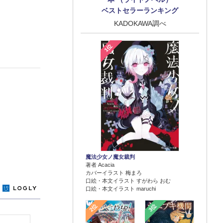
ベストセラーランキング
KADOKAWA調べ
1位
魔法少女ノ魔女裁判
著者 Acacia
カバーイラスト 梅まろ
口絵・本文イラスト すがわら おむ
y
口絵・本文イラスト maruchi
2位
3位