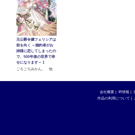
元公爵令嬢フェリシアは
前を向く ～婚約者がお
姉様に恋してしまったの
で、500年後の世界で幸
せになります～ 1
ごろごろみかん。 他
会社概要
IR情報
作品の利用について