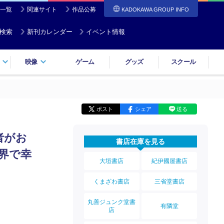
一覧
関連サイト
作品公募
KADOKAWA GROUP INFO
検索
新刊カレンダー
イベント情報
映像
ゲーム
グッズ
スクール
ポスト
シェア
送る
者がお
書店在庫を見る
界で幸
大垣書店
紀伊國屋書店
くまざわ書店
三省堂書店
丸善ジュンク堂書
有隣堂
店