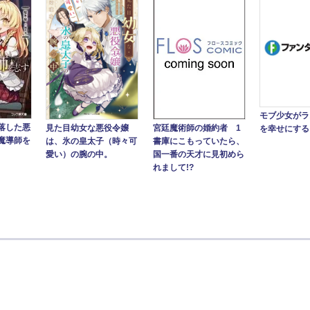
モブ少女がラ
落した悪
見た目幼女な悪役令嬢
宮廷魔術師の婚約者 1
を幸せにする
魔導師を
は、氷の皇太子（時々可
書庫にこもっていたら、
愛い）の腕の中。
国一番の天才に見初めら
れまして!?