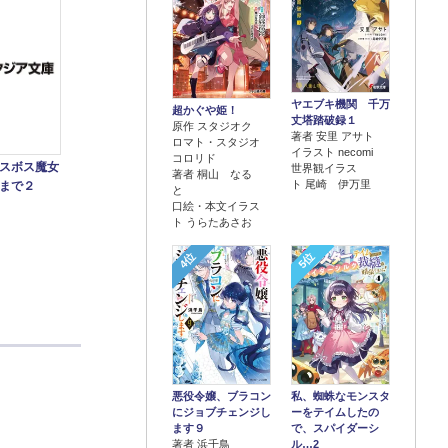
ヤエブキ機関 千万
超かぐや姫！
丈塔踏破録１
原作 スタジオク
著者 安里 アサト
ロマト・スタジオ
イラスト necomi
コロリド
スボス魔女
世界観イラス
著者 桐山 なる
ト 尾崎 伊万里
まで２
と
口絵・本文イラス
ト うらたあさお
4位
5位
悪役令嬢、ブラコン
私、蜘蛛なモンスタ
にジョブチェンジし
ーをテイムしたの
ます９
で、スパイダーシ
著者 浜千鳥
ル…2