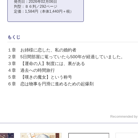
発売日：2026年02月06日
判型：Ｂ６判／292ページ
定価：1,584円（本体1,440円＋税）
もくじ
１章 お姉様に恋した、私の婚約者
２章 5日間部屋に篭っていたら500年が経過していました。
３章 【運命の人】制度には、裏がある
４章 過去への時間旅行
５章 【嘆きの魔女】という称号
６章 恋は物事を円滑に進めるための起爆剤
Recommended b