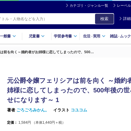
カテゴリ・ジャンル一覧
レーベル
検索
詳細
一般書
児童書
学習参考書
生活
実用
雑誌
ムック
・
・
は前を向く～婚約者がお姉様に恋してしまったので、500…
元公爵令嬢フェリシアは前を向く ～婚約
姉様に恋してしまったので、500年後の世
せになります～ 1
著者
ごろごろみかん。
イラスト
コユコム
定価：
1,584
円 （本体
1,440
円＋税）