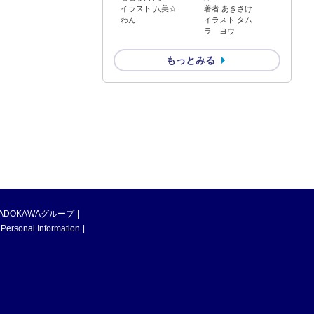
イラスト 八美☆
著者 あきさけ
わん
イラスト タム
ラ ヨウ
もっとみる
ADOKAWAグループ
 Personal Information