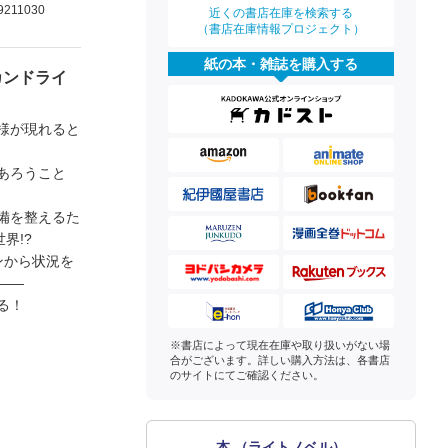
9211030
近くの書店在庫を検索する
（書店在庫情報プロジェクト）
紙の本・雑誌を購入する
カンドライ
様が現れると
あろうこと
備を整えるた
界!?
ンから状況を
――
る！
※書店によって現在在庫や取り扱いがない場
合がございます。詳しい購入方法は、各書店
のサイトにてご確認ください。
本 （ライトノベル）