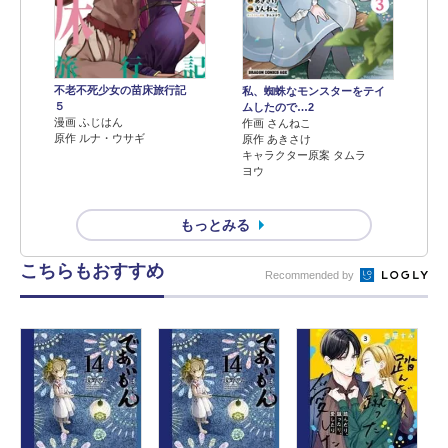
不老不死少女の苗床旅行記
私、蜘蛛なモンスターをテイ
５
ムしたので…2
漫画 ふじはん
作画 さんねこ
原作 ルナ・ウサギ
原作 あきさけ
キャラクター原案 タムラ
ヨウ
もっとみる
こちらもおすすめ
Recommended by