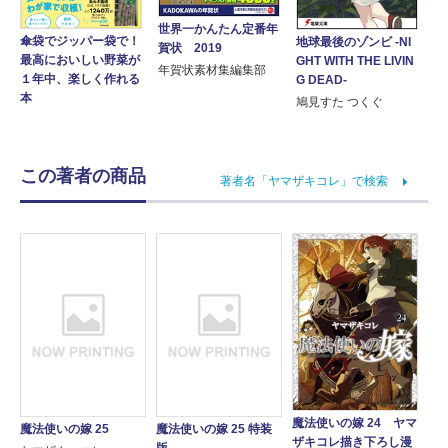
世界一かんたん定番年
傘袋でジッパー袋で！
地球最後のゾンビ -NI
賀状 2019
最高においしい野菜が
GHT WITH THE LIVIN
年賀状素材集編集部
１年中、楽しく作れる
G DEAD-
本
鳩見すた つくぐ
この著者の商品
著者名「ヤマザキコレ」で検索
魔法使いの嫁 24 ヤマ
魔法使いの嫁 25
魔法使いの嫁 25 特装
ザキコレ描き下ろし漫