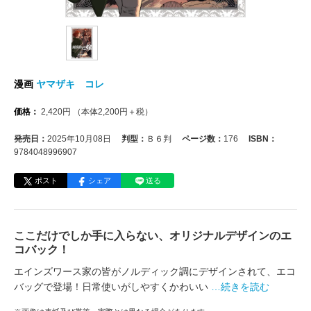
漫画
ヤマザキ コレ
価格：
2,420
円
（本体
2,200
円＋税）
発売日：
2025年10月08日
判型：
Ｂ６判
ページ数：
176
ISBN：
9784048996907
ポスト
シェア
送る
ここだけでしか手に入らない、オリジナルデザインのエ
コバック！
エインズワース家の皆がノルディック調にデザインされて、エコ
バッグで登場！日常使いがしやすくかわいい
…続きを読む