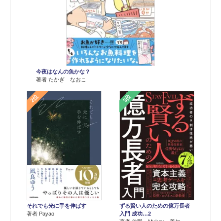
今夜はなんの魚かな？
著者 たかぎ なおこ
2位
3位
それでも光に手を伸ばす
ずる賢い人のための億万長者
著者 Payao
入門 成功…2