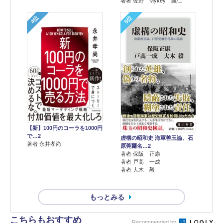
著者 佐野 Mykey 義仁
4位
5位
【新】100円のコーラを1000円
で…2
虚構の昭和史 海軍善玉論、石
著者 永井孝尚
原莞爾名…2
著者 保阪 正康
著者 戸高 一成
著者 大木 毅
もっとみる
こちらもおすすめ
Recommended by