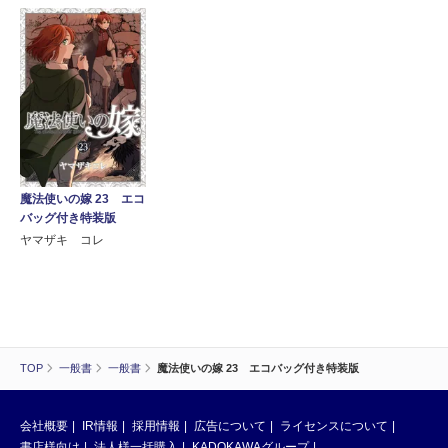
魔法使いの嫁 23 エコ
バッグ付き特装版
ヤマザキ コレ
TOP
一般書
一般書
魔法使いの嫁 23 エコバッグ付き特装版
会社概要
IR情報
採用情報
広告について
ライセンスについて
書店様向け
法人様一括購入
KADOKAWAグループ