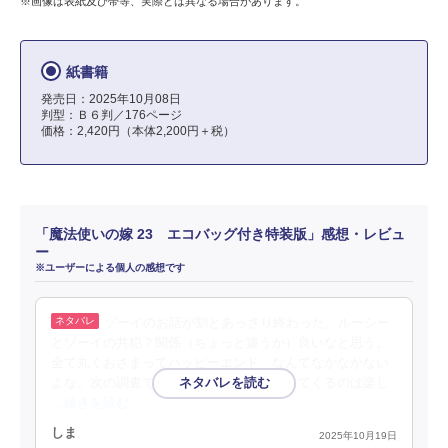
※画像は表紙及び帯等、実際とは異なる場合があります。
紙書籍
発売日：2025年10月08日
判型：Ｂ６判／176ページ
価格：2,420円（本体2,200円＋税）
「魔法使いの嫁 23 エコバッグ付き特装版」感想・レビュ
ー
※ユーザーによる個人の感想です
ゾーイのお話が割とあっさり終わった。ルーシー
とゾーイの共犯？関係（ちょっと違うか）良いなと思う。
全て丸くおさまってハッピーエンド、なんてなかなかない
よな。次の調査ではまたガッツリ隣人が出てくるのは楽し
…続きを読む
しま
2025年10月19日