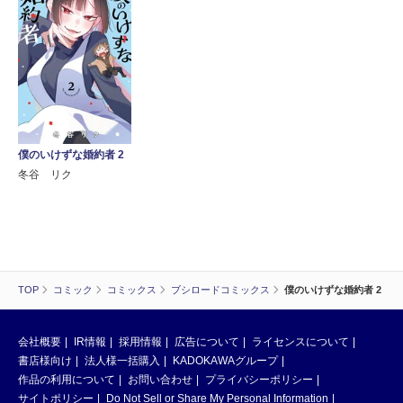
僕のいけずな婚約者 2
冬谷 リク
TOP
コミック
コミックス
ブシロードコミックス
僕のいけずな婚約者 2
会社概要
IR情報
採用情報
広告について
ライセンスについて
書店様向け
法人様一括購入
KADOKAWAグループ
作品の利用について
お問い合わせ
プライバシーポリシー
サイトポリシー
Do Not Sell or Share My Personal Information