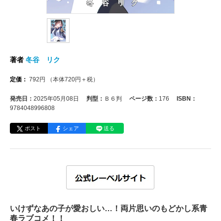
著者
冬谷 リク
定価：
792
円
（本体
720
円＋税）
発売日：
2025年05月08日
判型：
Ｂ６判
ページ数：
176
ISBN：
9784048996808
ポスト
シェア
送る
いけずなあの子が愛おしい…！両片思いのもどかし系青
春ラブコメ！！