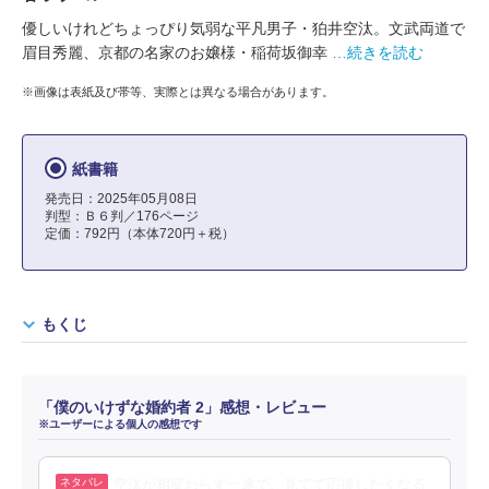
優しいけれどちょっぴり気弱な平凡男子・狛井空汰。文武両道で
眉目秀麗、京都の名家のお嬢様・稲荷坂御幸
…続きを読む
※画像は表紙及び帯等、実際とは異なる場合があります。
紙書籍
発売日：2025年05月08日
判型：Ｂ６判／176ページ
定価：792円（本体720円＋税）
もくじ
「僕のいけずな婚約者 2」感想・レビュー
※ユーザーによる個人の感想です
空汰が相変わらず一途で、見てて応援したくなる