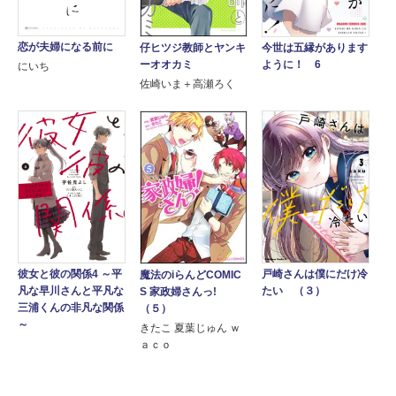
恋が夫婦になる前に
仔ヒツジ教師とヤンキ
今世は五縁があります
ーオオカミ
ように！ 6
にいち
佐崎いま＋高瀬ろく
彼女と彼の関係4 ～平
戸崎さんは僕にだけ冷
魔法のiらんどCOMIC
凡な早川さんと平凡な
たい （３）
S 家政婦さんっ!
三浦くんの非凡な関係
（５）
～
きたこ 夏葉じゅん ｗ
ａｃｏ