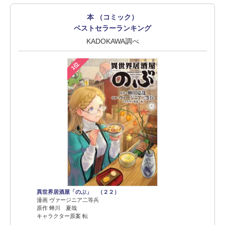
本 （コミック）
ベストセラーランキング
KADOKAWA調べ
1位
異世界居酒屋「のぶ」 （２２）
漫画 ヴァージニア二等兵
原作 蝉川 夏哉
キャラクター原案 転