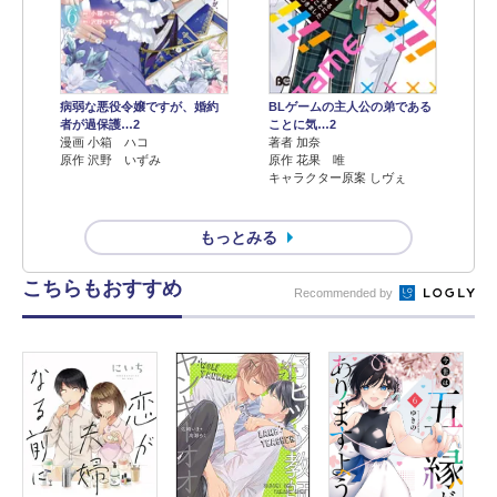
病弱な悪役令嬢ですが、婚約
BLゲームの主人公の弟である
者が過保護…2
ことに気…2
漫画 小箱 ハコ
著者 加奈
原作 沢野 いずみ
原作 花果 唯
キャラクター原案 しヴぇ
もっとみる
こちらもおすすめ
Recommended by