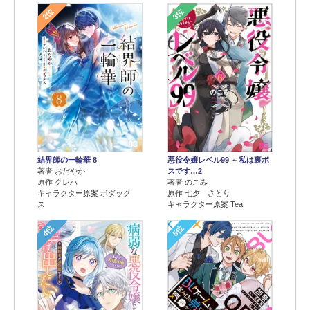
2位
3位
結界師の一輪華 8
悪役令嬢レベル99 ～私は裏ボ
著者 おだやか
スです…2
原作 クレハ
著者 のこみ
キャラクター原案 ボダック
原作 七夕 さとり
ス
キャラクター原案 Tea
4位
5位