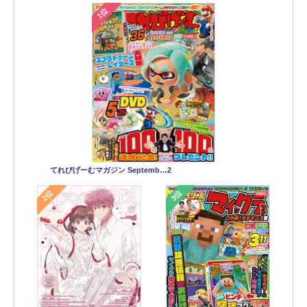
1位
てれびげーむマガジン Septemb…2
2位
3位