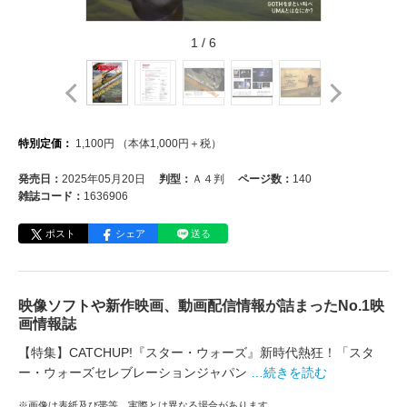
1
/
6
特別定価：
1,100
円
（本体
1,000
円＋税）
発売日：
2025年05月20日
判型：
Ａ４判
ページ数：
140
雑誌コード：
1636906
ポスト
シェア
送る
映像ソフトや新作映画、動画配信情報が詰まったNo.1映
画情報誌
【特集】CATCHUP!『スター・ウォーズ』新時代熱狂！「スタ
ー・ウォーズセレブレーションジャパン
…続きを読む
※画像は表紙及び帯等、実際とは異なる場合があります。