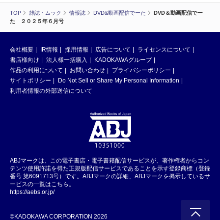
TOP
雑誌・ムック
情報誌
DVD&動画配信でーた
DVD＆動画配信でー
た ２０２５年６月号
会社概要
IR情報
採用情報
広告について
ライセンスについて
書店様向け
法人様一括購入
KADOKAWAグループ
作品の利用について
お問い合わせ
プライバシーポリシー
サイトポリシー
Do Not Sell or Share My Personal Information
利用者情報の外部送信について
ABJマークは、この電子書店・電子書籍配信サービスが、著作権者からコン
テンツ使用許諾を得た正規版配信サービスであることを示す登録商標（登録
番号 第6091713号）です。ABJマークの詳細、ABJマークを掲示しているサ
ービスの一覧はこちら。
https://aebs.or.jp/
©KADOKAWA CORPORATION 2026