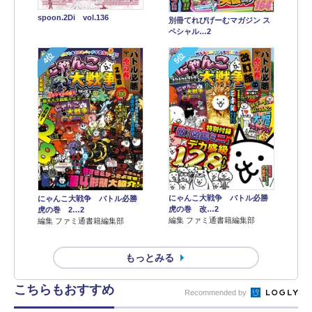
spoon.2Di vol.136
別冊てれびげーむマガジン ス
ペシャル…2
4位
5位
にゃんこ大戦争 バトル必勝
にゃんこ大戦争 バトル必勝
虎の巻 改…2
虎の巻 2…2
編集 ファミ通書籍編集部
編集 ファミ通書籍編集部
もっとみる
こちらもおすすめ
Recommended by