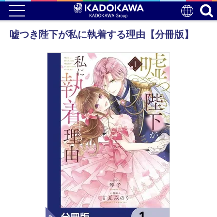
嘘つき陛下が私に執着する理由【分冊版】
電子版