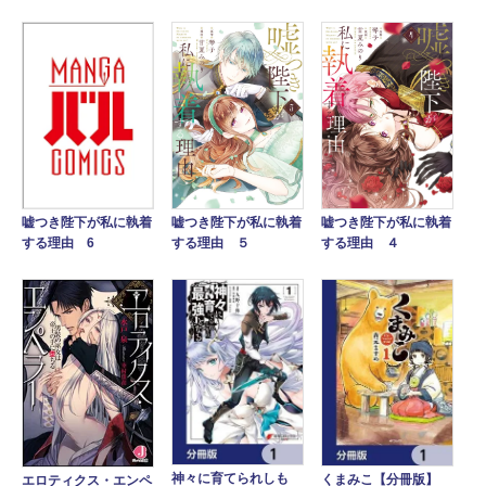
嘘つき陛下が私に執着
嘘つき陛下が私に執着
嘘つき陛下が私に執着
する理由 ４
する理由 ５
する理由 6
神々に育てられしも
くまみこ【分冊版】
エロティクス・エンペ