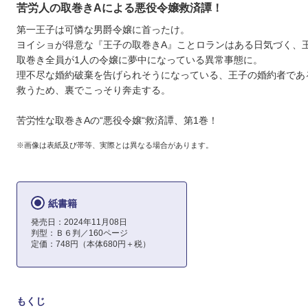
苦労人の取巻きAによる悪役令嬢救済譚！
第一王子は可憐な男爵令嬢に首ったけ。
ヨイショが得意な『王子の取巻きA』ことロランはある日気づく、
取巻き全員が1人の令嬢に夢中になっている異常事態に。
理不尽な婚約破棄を告げられそうになっている、王子の婚約者であ
救うため、裏でこっそり奔走する。
苦労性な取巻きAの“悪役令嬢“救済譚、第1巻！
※画像は表紙及び帯等、実際とは異なる場合があります。
紙書籍
発売日：2024年11月08日
判型：Ｂ６判／160ページ
定価：748円（本体680円＋税）
もくじ