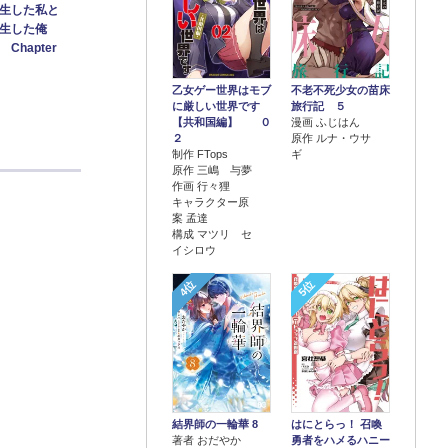
生した私と
生した俺
Chapter
乙女ゲー世界はモブ
不老不死少女の苗床
に厳しい世界です
旅行記 ５
【共和国編】 ０
漫画 ふじはん
２
原作 ルナ・ウサ
制作 FTops
ギ
原作 三嶋 与夢
作画 行々狸
キャラクター原
案 孟達
構成 マツリ セ
イシロウ
4位
5位
結界師の一輪華 8
はにとらっ！ 召喚
著者 おだやか
勇者をハメるハニー