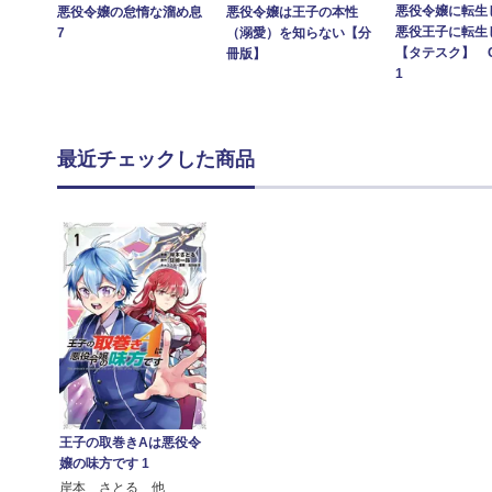
悪役令嬢に転生
悪役令嬢は王子の本性
悪役令嬢の怠惰な溜め息
悪役王子に転生
（溺愛）を知らない【分
7
【タテスク】 Ch
冊版】
1
最近チェックした商品
王子の取巻きAは悪役令
嬢の味方です 1
岸本 さとる 他