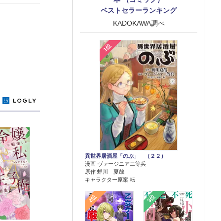
ベストセラーランキング
KADOKAWA調べ
1位
y
異世界居酒屋「のぶ」 （２２）
漫画 ヴァージニア二等兵
原作 蝉川 夏哉
キャラクター原案 転
2位
3位