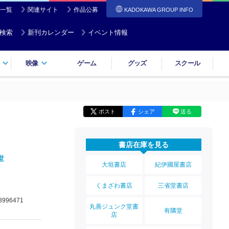
一覧
関連サイト
作品公募
KADOKAWA GROUP INFO
検索
新刊カレンダー
イベント情報
映像
ゲーム
グッズ
スクール
ポスト
シェア
送る
書店在庫を見る
世
大垣書店
紀伊國屋書店
くまざわ書店
三省堂書店
8996471
丸善ジュンク堂書
有隣堂
店