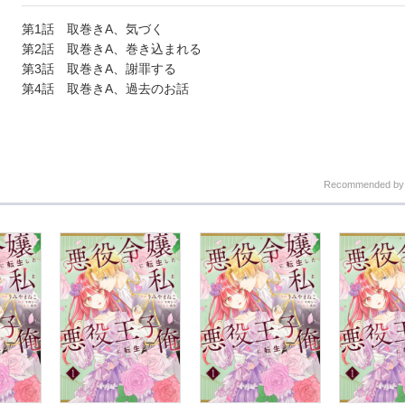
第1話 取巻きA、気づく
第2話 取巻きA、巻き込まれる
第3話 取巻きA、謝罪する
第4話 取巻きA、過去のお話
Recommended b