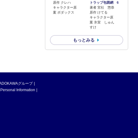
原作 クレハ
トラップ包囲網 6
キャラクター原
著者 宮社 惣恭
案 ボダックス
原作 けてる
キャラクター原
案 氷室 しゅん
すけ
もっとみる
ADOKAWAグループ
 Personal Information