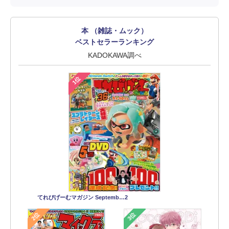
本 （雑誌・ムック）
ベストセラーランキング
KADOKAWA調べ
1位
てれびげーむマガジン Septemb…2
2位
3位