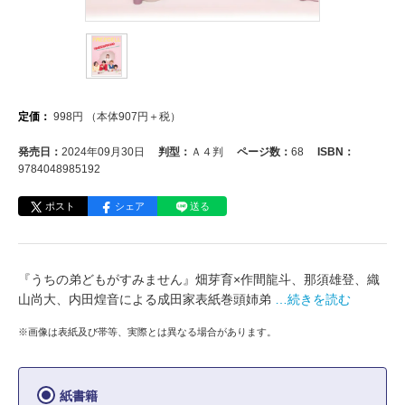
定価：
998
円
（本体
907
円＋税）
発売日：
2024年09月30日
判型：
Ａ４判
ページ数：
68
ISBN：
9784048985192
ポスト
シェア
送る
『うちの弟どもがすみません』畑芽育×作間龍斗、那須雄登、織
山尚大、内田煌音による成田家表紙巻頭姉弟
…続きを読む
※画像は表紙及び帯等、実際とは異なる場合があります。
紙書籍