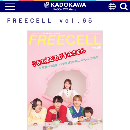
ＦＲＥＥＣＥＬＬ ｖｏｌ．６５