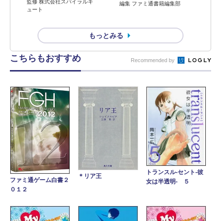
監修 株式会社スパイラルキ
編集 ファミ通書籍編集部
ュート
もっとみる
こちらもおすすめ
Recommended by
トランスル‐セント‐彼
＊リア王
ファミ通ゲーム白書２
女は半透明‐ ５
０１２