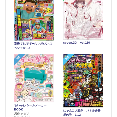
spoon.2Di vol.136
別冊てれびげーむマガジン ス
ペシャル…2
4位
5位
ちいかわ シールメーカー
BOOK
にゃんこ大戦争 バトル必勝
原作 ナガノ
虎の巻 2…2