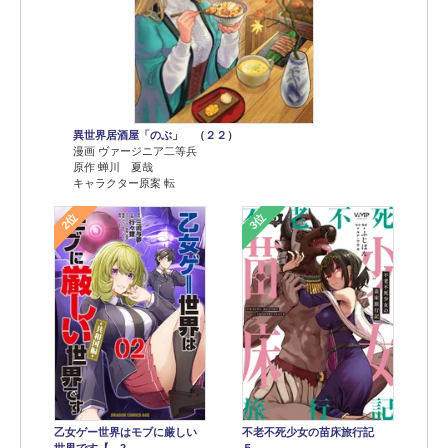
異世界居酒屋「のぶ」 （２２）
漫画 ヴァージニア二等兵
原作 蝉川 夏哉
キャラクター原案 転
2位
3位
乙女ゲー世界はモブに厳しい
不老不死少女の苗床旅行記