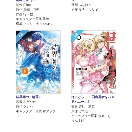
世界です【…2
５
制作 FTops
漫画 ふじはん
原作 三嶋 与夢
原作 ルナ・ウサギ
作画 行々狸
キャラクター原案 孟達
構成 マツリ セイシロウ
4位
5位
結界師の一輪華 8
はにとらっ！ 召喚勇者をハメ
著者 おだやか
るハニー…2
原作 クレハ
著者 宮社 惣恭
キャラクター原案 ボダック
原作 けてる
ス
キャラクター原案 氷室 し
ゅんすけ