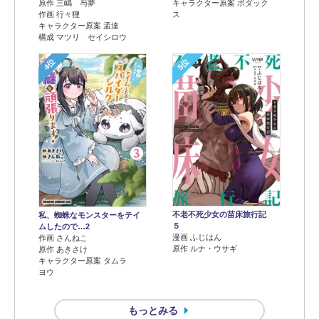
原作 三嶋 与夢
キャラクター原案 ボダック
作画 行々狸
ス
キャラクター原案 孟達
構成 マツリ セイシロウ
4位
5位
不老不死少女の苗床旅行記
私、蜘蛛なモンスターをテイ
５
ムしたので…2
漫画 ふじはん
作画 さんねこ
原作 ルナ・ウサギ
原作 あきさけ
キャラクター原案 タムラ
ヨウ
もっとみる