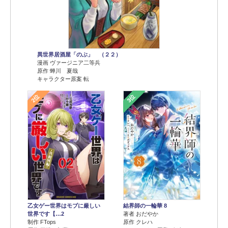
異世界居酒屋「のぶ」 （２２）
漫画 ヴァージニア二等兵
原作 蝉川 夏哉
キャラクター原案 転
2位
3位
乙女ゲー世界はモブに厳しい
結界師の一輪華 8
世界です【…2
著者 おだやか
制作 FTops
原作 クレハ