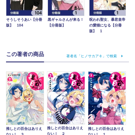
そうしそうあい【分冊
黒ギャルさんが来る！
呪われ聖女、暴君皇帝
版】 104
【分冊版】
の愛猫になる【分冊
版】 1
この著者の商品
著者名「ヒノサカアキ」で検索
推しとの百合はありえ
推しとの百合はありえ
推しとの百合はありえ
ない！ ２
ない！ ３
ない！ １