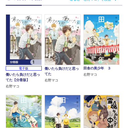
田舎の美少年 ３
働いたら負けだと思っ
電子版
てた
働いたら負けだと思っ
右野マコ
てた【分冊版】
右野マコ
右野マコ