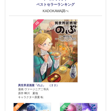
ベストセラーランキング
KADOKAWA調べ
1位
異世界居酒屋「のぶ」 （２２）
漫画 ヴァージニア二等兵
原作 蝉川 夏哉
キャラクター原案 転
2位
3位