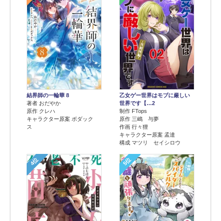
結界師の一輪華 8
乙女ゲー世界はモブに厳しい
著者 おだやか
世界です【…2
原作 クレハ
制作 FTops
キャラクター原案 ボダック
原作 三嶋 与夢
ス
作画 行々狸
キャラクター原案 孟達
構成 マツリ セイシロウ
4位
5位