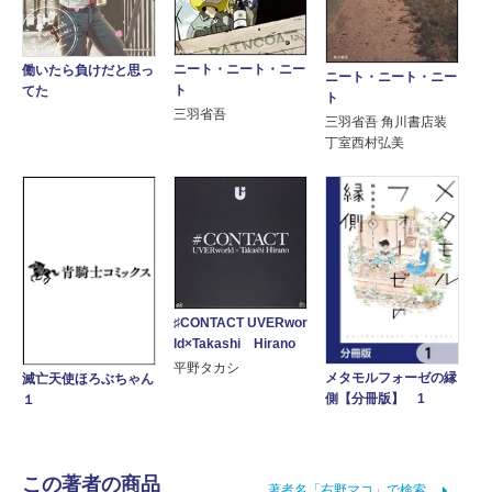
ニート・ニート・ニー
働いたら負けだと思っ
ニート・ニート・ニー
ト
てた
ト
三羽省吾
三羽省吾 角川書店装
丁室西村弘美
♯CONTACT UVERwor
ld×Takashi Hirano
平野タカシ
メタモルフォーゼの縁
滅亡天使ほろぶちゃん
側【分冊版】 1
１
この著者の商品
著者名「右野マコ」で検索