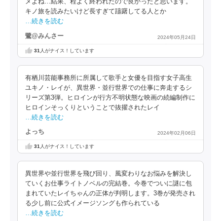
メよね…結果、程よく終われたので良かったと思います。
キノ旅を読みたいけど長すぎて躊躇してる人とか
…続きを読む
鷺@みんさー
2024年05月24日
31
人がナイス！しています
有栖川芸能事務所に所属して歌手と女優を目指す女子高生
ユキノ・レイが、異世界・並行世界での仕事に奔走するシ
リーズ第3弾。ヒロインが行方不明状態な映画の続編制作に
ヒロインそっくりということで抜擢されたレイ
…続きを読む
よっち
2024年02月06日
31
人がナイス！しています
異世界や並行世界を飛び回り、風変わりなお悩みを解決し
ていくお仕事ライトノベルの完結巻。今巻でついに謎に包
まれていたレイちゃんの正体が判明します。3巻が発売され
る少し前に公式イメージソングも作られている
…続きを読む