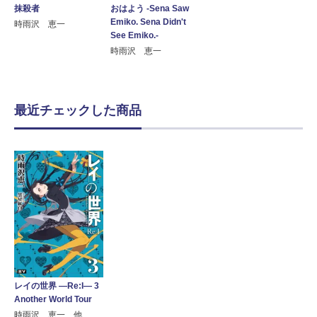
抹殺者
おはよう ‐Sena Saw
Emiko. Sena Didn't
時雨沢 恵一
See Emiko.‐
時雨沢 恵一
最近チェックした商品
レイの世界 ―Re:I― 3
Another World Tour
時雨沢 恵一 他