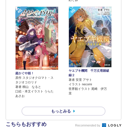
めぐみ
4位
5位
ヤエブキ機関 千万丈塔踏破
超かぐや姫！
録２
原作 スタジオクロマト・ス
著者 安里 アサト
タジオコロリド
イラスト necomi
著者 桐山 なると
世界観イラスト 尾崎 伊万
口絵・本文イラスト うらた
里
あさお
もっとみる
こちらもおすすめ
Recommended by