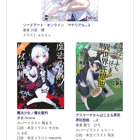
ソードアート・オンライン マテリアル…2
著者 川原 礫
イラスト ａｂｅｃ
2位
3位
魔法少女ノ魔女裁判
デスマーチからはじまる異世
著者 Acacia
界狂想曲 …2
カバーイラスト 梅まろ
著者 愛七 ひろ
口絵・本文イラスト すがわ
カバーイラスト ｓｈｒｉ
ら おむ
口絵・本文イラスト 長浜
口絵・本文イラスト maruchi