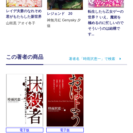
レイデ夫妻のなれそめ
転生したら乙女ゲーの
レジェンド 20
君がもたらした新世界
世界？ いえ、魔術を
神無月紅 Genyaky 夕
極めるのに忙しいので
山咲黒 アオイ冬子
薙
そういうのは結構で
す...
この著者の商品
著者名「時雨沢恵一」で検索
電子版
電子版