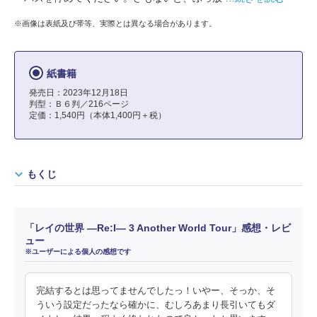
※画像は表紙及び帯等、実際とは異なる場合があります。
紙書籍
発売日：2023年12月18日
判型：Ｂ６判／216ページ
定価：1,540円（本体1,400円＋税）
もくじ
「レイの世界 ―Re:I― 3 Another World Tour」感想・レビ
ュー
※ユーザーによる個人の感想です
完結するとは思ってませんでしたっ！いやー、そっか、そ
ういう設定だったなら確かに、むしろあまり長引いてもダ