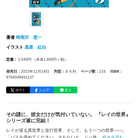
著者
時雨沢 恵一
イラスト
黒星 紅白
定価：
1,540
円
（本体
1,400
円＋税）
発売日：
2023年12月18日
判型：
Ｂ６判
ページ数：
216
ISBN：
9784048931137
ポスト
シェア
送る
その謎に、彼女だけが気付いていない。 『レイの世界』
シリーズ遂に完結！
レイが巡る異世界と並行世界、そして、もう一つの世界――。
「バスを停めてください。さもないと、ぶっ放
…続きを読む