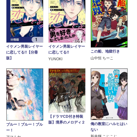
イケメン男装レイヤー
イケメン男装レイヤー
この船、地獄行き
に恋してる!!
に恋してる!!【分冊
版】
山中恒 ちーこ
YUNOKI
【ドラマCD付き特装
版】境界のメロディ２
俺の教室にハルヒはい
ブルー！ブルー！ブル
ない
ー！
新井輝 こじこじ