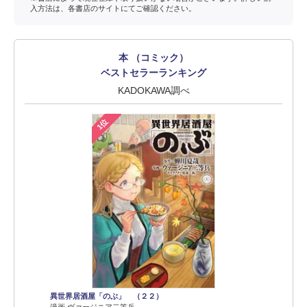
入方法は、各書店のサイトにてご確認ください。
本 （コミック）
ベストセラーランキング
KADOKAWA調べ
1位
異世界居酒屋「のぶ」 （２２）
漫画 ヴァージニア二等兵