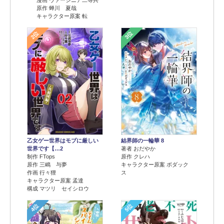
原作 蝉川 夏哉
キャラクター原案 転
2位
3位
乙女ゲー世界はモブに厳しい
結界師の一輪華 8
世界です【…2
著者 おだやか
制作 FTops
原作 クレハ
原作 三嶋 与夢
キャラクター原案 ボダック
作画 行々狸
ス
キャラクター原案 孟達
構成 マツリ セイシロウ
4位
5位