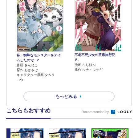
不老不死少女の苗床旅行記
私、蜘蛛なモンスターをテイ
５
ムしたので…2
漫画 ふじはん
作画 さんねこ
原作 ルナ・ウサギ
原作 あきさけ
キャラクター原案 タムラ
ヨウ
もっとみる
こちらもおすすめ
Recommended by