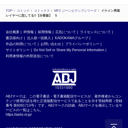
TOP
コミック
コミックス
MFC ジーンピクシブシリーズ
イケメン男装
レイヤーに恋してる!!【分冊版】 5
会社概要
IR情報
採用情報
広告について
ライセンスについて
書店様向け
法人様一括購入
KADOKAWAグループ
作品の利用について
お問い合わせ
プライバシーポリシー
サイトポリシー
Do Not Sell or Share My Personal Information
利用者情報の外部送信について
ABJマークは、この電子書店・電子書籍配信サービスが、著作権者からコン
テンツ使用許諾を得た正規版配信サービスであることを示す登録商標（登録
番号 第6091713号）です。ABJマークの詳細、ABJマークを掲示しているサ
ービスの一覧はこちら。
https://aebs.or.jp/