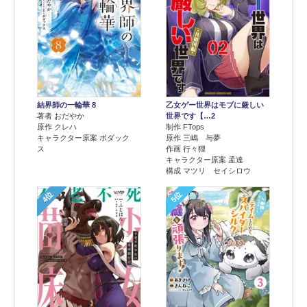
結界師の一輪華 8
乙女ゲー世界はモブに厳しい
著者 おだやか
世界です【…2
原作 クレハ
制作 FTops
キャラクター原案 ボダック
原作 三嶋 与夢
ス
作画 行々狸
キャラクター原案 孟達
構成 マツリ セイシロウ
4位
5位