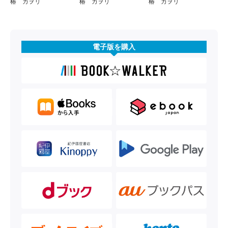
椿 カヲリ
椿 カヲリ
椿 カヲリ
電子版を購入