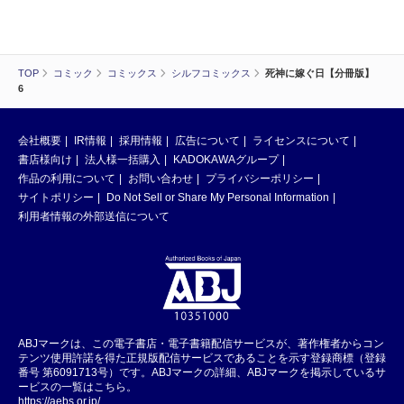
TOP
コミック
コミックス
シルフコミックス
死神に嫁ぐ日【分冊版】
6
会社概要
IR情報
採用情報
広告について
ライセンスについて
書店様向け
法人様一括購入
KADOKAWAグループ
作品の利用について
お問い合わせ
プライバシーポリシー
サイトポリシー
Do Not Sell or Share My Personal Information
利用者情報の外部送信について
ABJマークは、この電子書店・電子書籍配信サービスが、著作権者からコン
テンツ使用許諾を得た正規版配信サービスであることを示す登録商標（登録
番号 第6091713号）です。ABJマークの詳細、ABJマークを掲示しているサ
ービスの一覧はこちら。
https://aebs.or.jp/