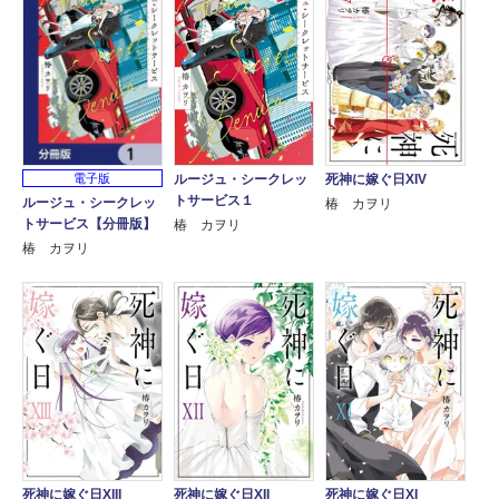
ルージュ・シークレッ
死神に嫁ぐ日XIV
電子版
トサービス１
ルージュ・シークレッ
椿 カヲリ
トサービス【分冊版】
椿 カヲリ
椿 カヲリ
死神に嫁ぐ日XIII
死神に嫁ぐ日XII
死神に嫁ぐ日XI