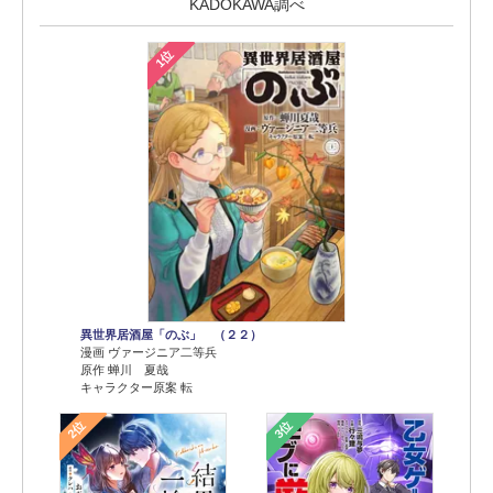
KADOKAWA調べ
1位
異世界居酒屋「のぶ」 （２２）
漫画 ヴァージニア二等兵
原作 蝉川 夏哉
キャラクター原案 転
2位
3位