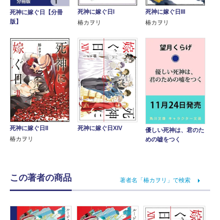
死神に嫁ぐ日I
死神に嫁ぐ日III
死神に嫁ぐ日【分冊
版】
椿カヲリ
椿カヲリ
死神に嫁ぐ日II
死神に嫁ぐ日XIV
優しい死神は、君のた
椿カヲリ
めの嘘をつく
この著者の商品
著者名「椿カヲリ」で検索