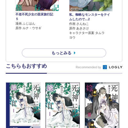
不老不死少女の苗床旅行記
私、蜘蛛なモンスターをテイ
５
ムしたので…2
漫画 ふじはん
作画 さんねこ
原作 ルナ・ウサギ
原作 あきさけ
キャラクター原案 タムラ
ヨウ
もっとみる
こちらもおすすめ
Recommended by