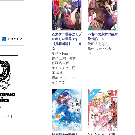
乙女ゲー世界はモブ
不老不死少女の苗床
に厳しい世界です
旅行記 ５
y
【共和国編】 ０
漫画 ふじはん
２
原作 ルナ・ウサ
制作 FTops
ギ
原作 三嶋 与夢
作画 行々狸
キャラクター原
案 孟達
構成 マツリ セ
イシロウ
4位
5位
 （１）
結界師の一輪華 8
はにとらっ！ 召喚