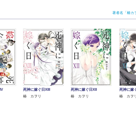
著者名「椿カ
V
死神に嫁ぐ日XIII
死神に嫁ぐ日XII
死神に嫁ぐ
椿 カヲリ
椿 カヲリ
椿 カヲ