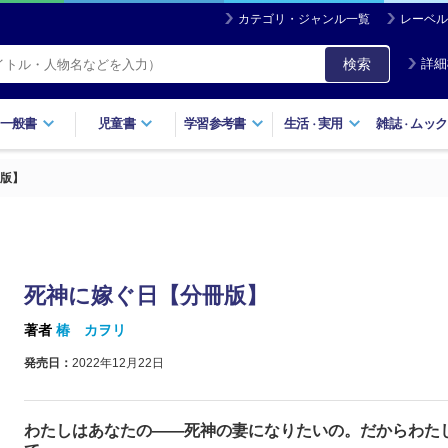
カテゴリ・ジャンル一覧
レーベル
検索
詳細
一般書
児童書
学習参考書
生活
実用
雑誌
ムック
・
・
版】
死神に嫁ぐ日【分冊版】
著者
椿 カヲリ
発売日：
2022年12月22日
わたしはあなたの――死神の妻になりたいの。だからわた