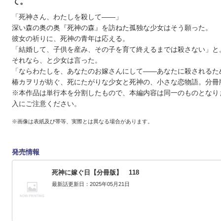
て。
「死神さん、わたしを殺して――」
深い森の奥の奥『死神の森』を訪ねた孤独な少女はそう願った。
彼女の祈りに、死神の青年は応える。
「結婚して、子供を産み、その子を育て終えるまでは殺さない」と
それなら、と少女は言った。
「ならわたしを、あなたのお嫁さんにして――あなたに殺されるた
椿カヲリが紡ぐ、死にたがりな少女と死神の、小さな恋物語。分冊
※本作品は単行本を分割したもので、本編内容は同一のものとなり
入にご注意ください。
※画像は表紙及び帯等、実際とは異なる場合があります。
発売情報
死神に嫁ぐ日【分冊版】 118
最新話更新日：2025年05月21日