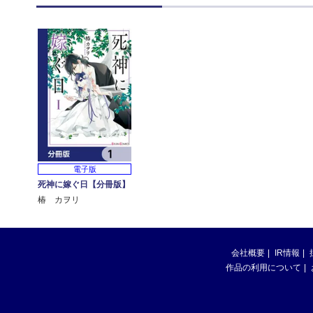
電子版
死神に嫁ぐ日【分冊版】
椿 カヲリ
会社概要
IR情報
作品の利用について