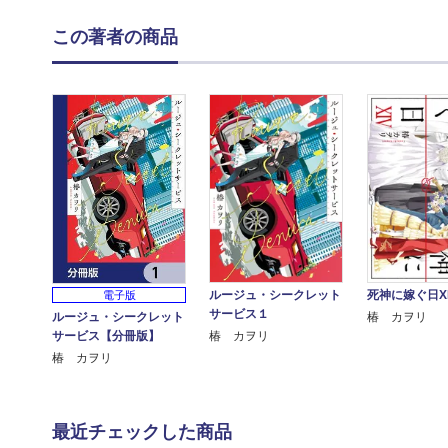
この著者の商品
ルージュ・シークレット
死神に嫁ぐ日XI
電子版
サービス１
ルージュ・シークレット
椿 カヲリ
サービス【分冊版】
椿 カヲリ
椿 カヲリ
最近チェックした商品