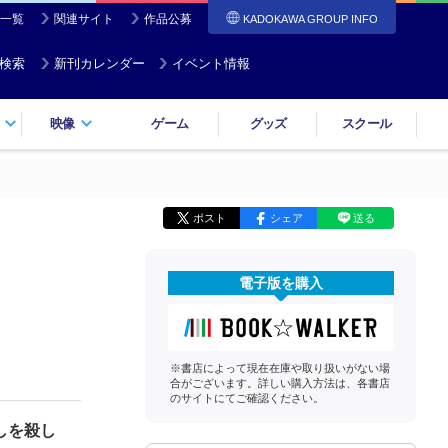
一覧
関連サイト
作品公募
KADOKAWA GROUP INFO
検索
新刊カレンダー
イベント情報
映像
ゲーム
グッズ
スクール
ポスト
シェア
送る
電子版を購入
※書店によって現在在庫や取り扱いがない場
合がございます。詳しい購入方法は、各書店
のサイトにてご確認ください。
しを殺し