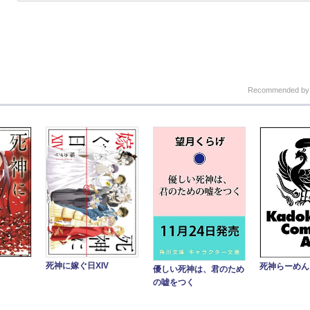
Recommended b
死神に嫁ぐ日XIV
死神らーめん
優しい死神は、君のため
の嘘をつく