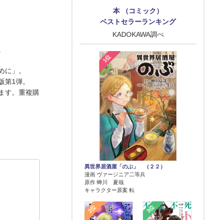
本 （コミック）
ベストセラーランキング
KADOKAWA調べ
。
1位
めに」。
版第1弾。
ます。重複購
異世界居酒屋「のぶ」 （２２）
漫画 ヴァージニア二等兵
原作 蝉川 夏哉
キャラクター原案 転
2位
3位