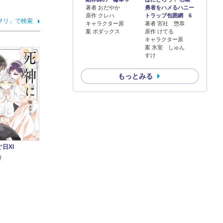
著者 おだやか
勇者をハメるハニー
原作 クレハ
トラップ包囲網 6
ヲリ」で検索
キャラクター原
著者 宮社 惣恭
案 ボダックス
原作 けてる
キャラクター原
案 氷室 しゅん
すけ
もっとみる
日XI
リ