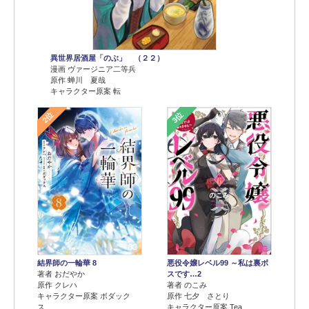
異世界居酒屋「のぶ」 （２２）
漫画 ヴァージニア二等兵
原作 蝉川 夏哉
キャラクター原案 転
2位
3位
結界師の一輪華 8
悪役令嬢レベル99 ～私は裏ボ
著者 おだやか
スです…2
原作 クレハ
著者 のこみ
キャラクター原案 ボダック
原作 七夕 さとり
ス
キャラクター原案 Tea