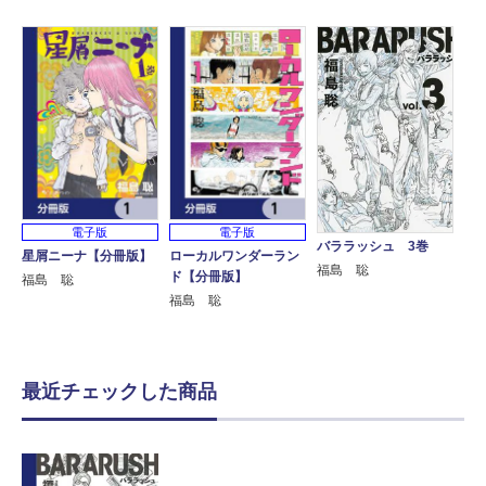
電子版
電子版
バララッシュ 3巻
星屑ニーナ【分冊版】
ローカルワンダーラン
福島 聡
ド【分冊版】
福島 聡
福島 聡
最近チェックした商品