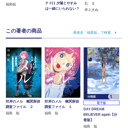
テ #11 夕陽とやすみ
た １
福島聡
は一緒にいられない？
井上きぬ
この著者の商品
著者名「福島聡」で検索
対岸のメル 幽冥探偵
対岸のメル 幽冥探偵
電子版
調査ファイル ２
調査ファイル １
DAY DREAM
福島 聡
福島 聡
BELIEVER again【分
冊版】
福島 聡