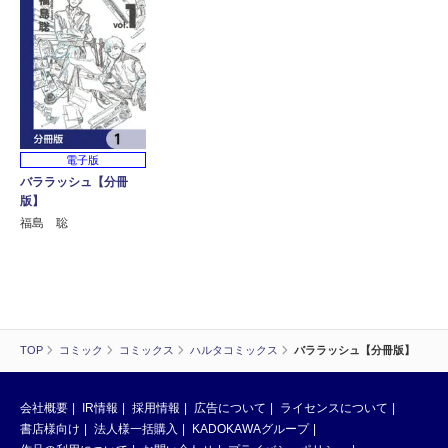
電子版
バララッシュ【分冊
版】
福島 聡
TOP
コミック
コミックス
ハルタコミックス
バララッシュ【分冊版】
会社概要
IR情報
採用情報
広告について
ライセンスについて
書店様向け
法人様一括購入
KADOKAWAグループ