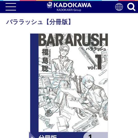
バララッシュ【分冊版】
電子版