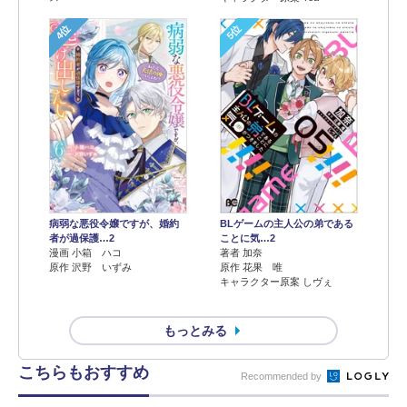
4位
5位
病弱な悪役令嬢ですが、婚約
BLゲームの主人公の弟である
者が過保護…2
ことに気…2
漫画 小箱 ハコ
著者 加奈
原作 沢野 いずみ
原作 花果 唯
キャラクター原案 しヴぇ
もっとみる
こちらもおすすめ
Recommended by