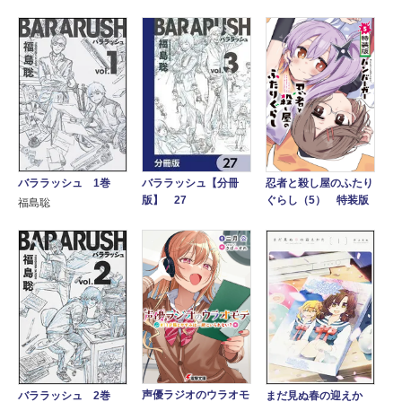
バララッシュ 1巻
バララッシュ【分冊
忍者と殺し屋のふたり
版】 27
ぐらし（5） 特装版
福島聡
声優ラジオのウラオモ
バララッシュ 2巻
まだ見ぬ春の迎えか