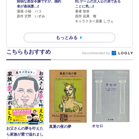
病弱な悪役令嬢ですが、婚約
BLゲームの主人公の弟である
者が過保護…2
ことに気…2
漫画 小箱 ハコ
著者 加奈
原作 沢野 いずみ
原作 花果 唯
キャラクター原案 しヴぇ
もっとみる
こちらもおすすめ
Recommended by
オセロ
真夏の夜の夢
お父さんの夢を叶えた
ら家族が愛で溢れまし