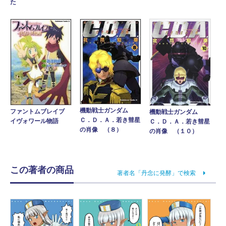
た
機動戦士ガンダム
ファントムブレイブ
機動戦士ガンダム
Ｃ．Ｄ．Ａ．若き彗星
イヴォワール物語
Ｃ．Ｄ．Ａ．若き彗星
の肖像 （８）
の肖像 （１０）
この著者の商品
著者名「丹念に発酵」で検索