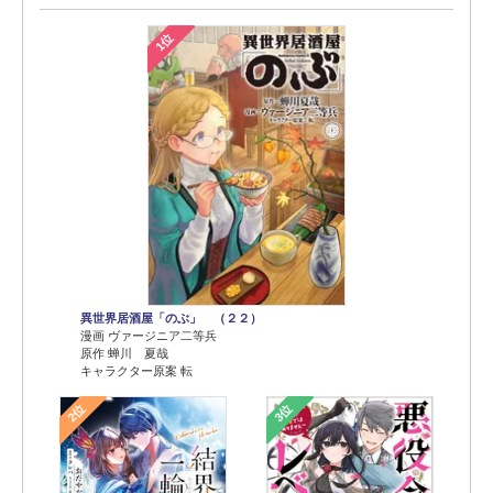
1位
異世界居酒屋「のぶ」 （２２）
漫画 ヴァージニア二等兵
原作 蝉川 夏哉
キャラクター原案 転
2位
3位