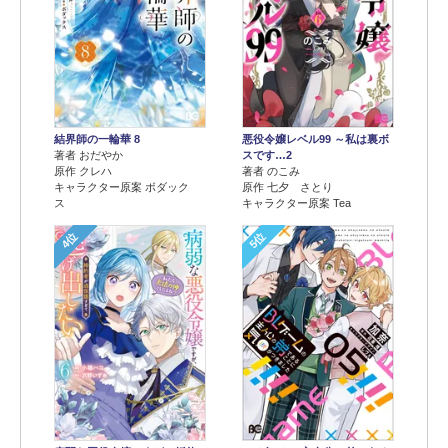
結界師の一輪華 8
悪役令嬢レベル99 ～私は裏ボ
著者 おだやか
スです…2
原作 クレハ
著者 のこみ
キャラクター原案 ボダック
原作 七夕 さとり
ス
キャラクター原案 Tea
4位
5位