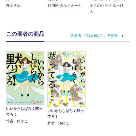
井上きぬ
あさのハジメ ゆーげ
時田唯 タケイオーキ
ん
この著者の商品
著者名「竹宮ゆゆこ」で検索
いいからしばらく黙っ
いいからしばらく黙っ
てろ！
てろ！
竹宮 ゆゆこ
竹宮 ゆゆこ