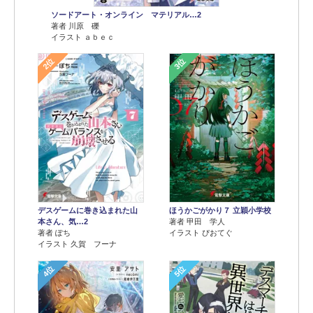
ソードアート・オンライン マテリアル…2
著者 川原 礫
イラスト ａｂｅｃ
2位
3位
デスゲームに巻き込まれた山
ほうかごがかり７ 立穎小学校
本さん、気…2
著者 甲田 学人
著者 ぽち
イラスト ぴおてぐ
イラスト 久賀 フーナ
4位
5位