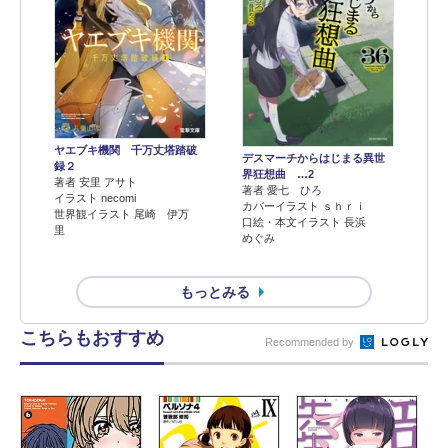
ヤエブキ機関 千万丈塔踏破
デスマーチからはじまる異世
録２
界狂想曲 …2
著者 安里 アサト
著者 愛七 ひろ
イラスト necomi
カバーイラスト ｓｈｒｉ
世界観イラスト 尾崎 伊万
口絵・本文イラスト 長浜
里
めぐみ
もっとみる
こちらもおすすめ
Recommended by