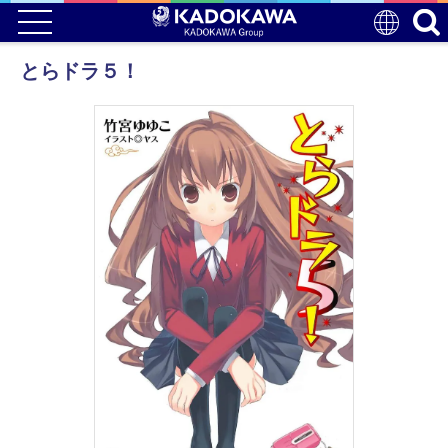
とらドラ５！