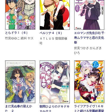
とらドラ！（６）
ペルソナ４（９）
エロマンガ先生(10) 千
寿ムラマサと恋の文化
竹宮ゆゆこ 絶叫 ヤス
ＡＴＬＵＳ 曽我部修
祭
司
伏見つかさ かんざき
ひろ
まだ見ぬ春の迎えか
ライフアライヴ！4 キ
朝岡ひよりのドキドキ
た ２
ミと続ける学園総選挙
カルテ２