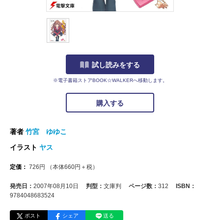
試し読みをする
※電子書籍ストアBOOK☆WALKERへ移動します。
購入する
著者
竹宮 ゆゆこ
イラスト
ヤス
定価：
726
円
（本体
660
円＋税）
発売日：
2007年08月10日
判型：
文庫判
ページ数：
312
ISBN：
9784048683524
ポスト
シェア
送る