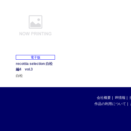
電子版
recottia selection 白松
編4 vol.3
白松
会社概要
IR情報
作品の利用について