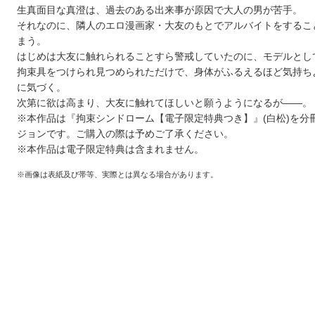
生真面目な真澄は、過去のある出来事が原因で大人の男が苦手。
それなのに、隣人のエロ漫画家・大友のもとでアルバイトをするこ
まう。
はじめは大友に触れられることすら警戒していたのに、モデルとし
拘束具をつけられ見つめられただけで、身体がふるえるほど気持ち
に気づく。
次第に欲は高まり、大友に触れてほしいと願うようになるが――。
※本作品は『拘束シンドローム【電子限定特典つき】』(白松)を分
ジョンです。ご購入の際は予めご了承ください。
※本作品は電子限定特典は含まれません。
※画像は表紙及び帯等、実際とは異なる場合があります。