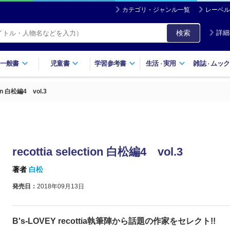
カテゴリ・ジャンル一覧
レーベル
検索
詳細
一般書
児童書
学習参考書
生活
実用
雑誌
ムック
・
・
tion 白松編4 vol.3
recottia selection 白松編4 vol.3
著者
白松
発売日：
2018年09月13日
B's-LOVEY recottia執筆陣から話題の作家をセレクト!!