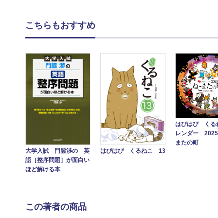
こちらもおすすめ
はぴはぴ くる
レンダー 202
またの町
大学入試 門脇渉の 英
はぴはぴ くるねこ 13
語［整序問題］が面白い
ほど解ける本
この著者の商品