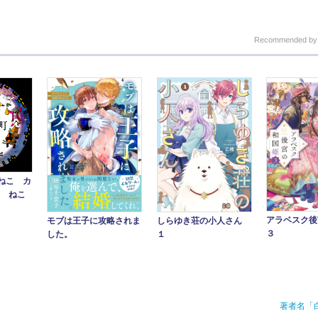
Recommended b
ねこ カ
5 ねこ
アラベスク後
モブは王子に攻略されま
しらゆき荘の小人さん
３
した。
１
著者名「