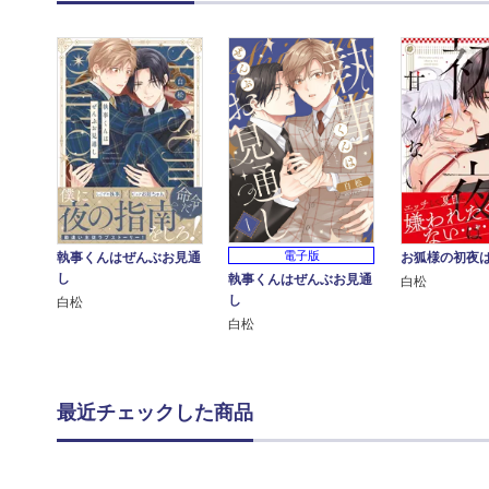
電子版
執事くんはぜんぶお見通
お狐様の初夜
し
執事くんはぜんぶお見通
白松
し
白松
白松
最近チェックした商品