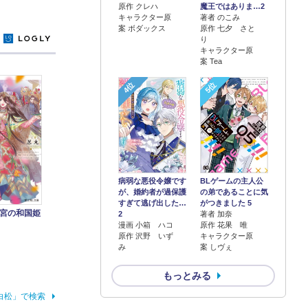
原作 クレハ
魔王ではありま…2
キャラクター原
著者 のこみ
案 ボダックス
原作 七夕 さと
y
り
キャラクター原
案 Tea
4位
5位
病弱な悪役令嬢です
BLゲームの主人公
が、婚約者が過保護
の弟であることに気
すぎて逃げ出した…
がつきました 5
宮の和国姫
2
著者 加奈
漫画 小箱 ハコ
原作 花果 唯
原作 沢野 いず
キャラクター原
み
案 しヴぇ
もっとみる
白松」で検索