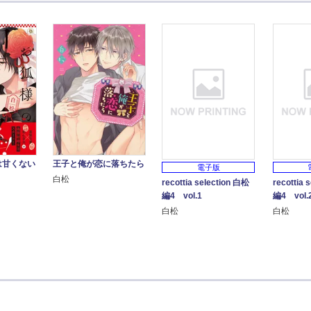
は甘くない
王子と俺が恋に落ちたら
電子版
白松
recottia selection 白松
recottia 
編4 vol.1
編4 vol.
白松
白松