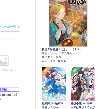
ズの作品一覧
異世界居酒屋「のぶ」 （２２）
漫画 ヴァージニア二等兵
原作 蝉川 夏哉
キャラクター原案 転
2位
3位
電子版
selection 白松
6
結界師の一輪華 8
悪役令嬢レベル99
著者 おだやか
～私は裏ボスですが